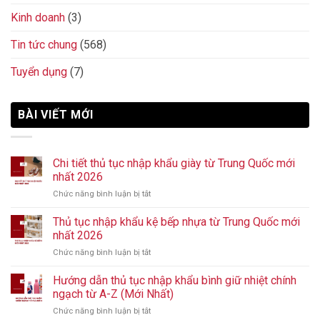
Kinh doanh
(3)
Tin tức chung
(568)
Tuyển dụng
(7)
BÀI VIẾT MỚI
Chi tiết thủ tục nhập khẩu giày từ Trung Quốc mới
nhất 2026
Chức năng bình luận bị tắt
ở
Chi
tiết
Thủ tục nhập khẩu kệ bếp nhựa từ Trung Quốc mới
thủ
nhất 2026
tục
Chức năng bình luận bị tắt
ở
nhập
Thủ
khẩu
tục
Hướng dẫn thủ tục nhập khẩu bình giữ nhiệt chính
giày
nhập
từ
ngạch từ A-Z (Mới Nhất)
khẩu
Trung
Chức năng bình luận bị tắt
ở
kệ
Quốc