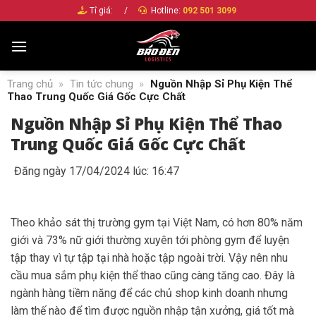
Bỏ
Tỉ giá:
/
Hotline:
092 501 3099
qua
nội
dung
Trang chủ
»
Tin tức chung
»
Nguồn Nhập Sỉ Phụ Kiện Thể
Thao Trung Quốc Giá Gốc Cực Chất
Nguồn Nhập Sỉ Phụ Kiện Thể Thao
Trung Quốc Giá Gốc Cực Chất
Đăng ngày 17/04/2024 lúc: 16:47
Theo khảo sát thị trường gym tại Việt Nam, có hơn 80% năm
giới và 73% nữ giới thường xuyên tới phòng gym để luyện
tập thay vì tự tập tại nhà hoặc tập ngoài trời. Vậy nên nhu
cầu mua sắm phụ kiện thể thao cũng càng tăng cao. Đây là
ngành hàng tiềm năng để các chủ shop kinh doanh nhưng
làm thế nào để tìm được nguồn nhập tận xưởng, giá tốt mà