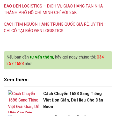
BÁO ĐEN LOGISTICS – DỊCH VỤ GIAO HÀNG TẬN NHÀ
THÀNH PHỐ HỒ CHÍ MINH CHỈ VỚI 25K
CÁCH TÌM NGUỒN HÀNG TRUNG QUỐC GIÁ RẺ, UY TÍN –
CHỈ CÓ TẠI BÁO ĐEN LOGISTICS
Nếu bạn cần
tư vấn thêm,
hãy gọi ngay chúng tôi:
034
257 1688
nhé!
Xem thêm:
Cách Chuyển 1688 Sang Tiếng
Việt Đơn Giản, Dễ Hiểu Cho Dân
Buôn