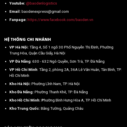
Youtube:
@baodenlogistics
Email:
baodenexpress@gmail.com
Fanpage:
https://www.facebook.com/baoden.vn
HỆ THỐNG CHI NHÁNH
VP Hà Nội:
Tầng 4, Số 1 ngõ 30 Phố Nguyễn Thị Định, Phường
Trung Hòa, Quận Cầu Giấy, Hà Nội
VP Đà Nẵng
: 630 - 632 Ngô Quyền, Sơn Trà, TP. Đà Nẵng
VP Hồ Chí Minh
: Tầng 2, phòng 2A, 36A Lê Văn Huân, Tân Bình, TP.
Hồ Chí Minh
Kho Hà Nội:
Phường Lĩnh Nam, TP. Hà Nội
Kho Đà Nẵng:
Phường Thanh Khê, TP. Đà Nẵng
Kho Hồ Chí Minh: P
hường Bình Hưng Hòa A, TP. Hồ Chí Minh
Kho Trung Quốc:
Bằng Tường, Quảng Châu