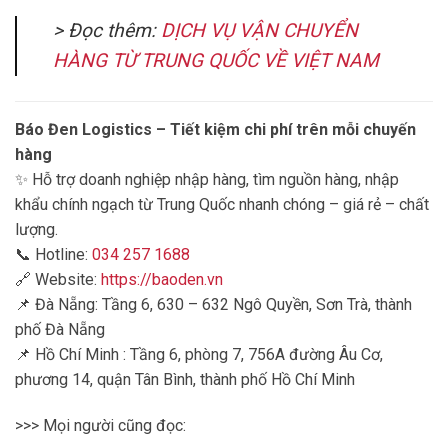
> Đọc thêm:
DỊCH VỤ VẬN CHUYỂN
HÀNG TỪ TRUNG QUỐC VỀ VIỆT NAM
Báo Đen Logistics – Tiết kiệm chi phí trên mỗi chuyến
hàng
✨ Hỗ trợ doanh nghiệp nhập hàng, tìm nguồn hàng, nhập
khẩu chính ngạch từ Trung Quốc nhanh chóng – giá rẻ – chất
lượng.
📞 Hotline:
034 257 1688
🔗 Website:
https://baoden.vn
📌 Đà Nẵng: Tầng 6, 630 – 632 Ngô Quyền, Sơn Trà, thành
phố Đà Nẵng
📌 Hồ Chí Minh : Tầng 6, phòng 7, 756A đường Âu Cơ,
phương 14, quận Tân Bình, thành phố Hồ Chí Minh
>>> Mọi người cũng đọc: