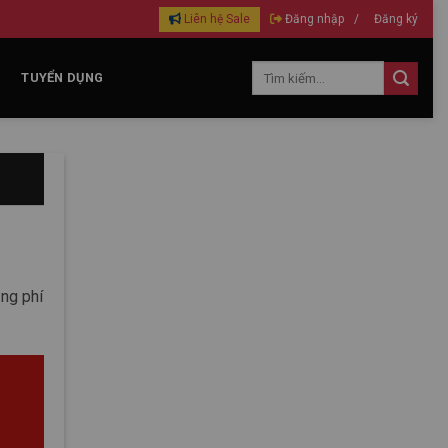
Liên hệ Sale
Đăng nhập
/
Đăng ký
TUYỂN DỤNG
ảng phí