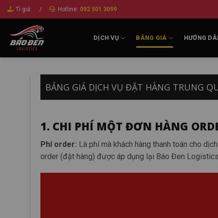
Bỏ
Tỉ giá:
/
Hotline:
092 501 3099
qua
nội
DỊCH VỤ
BẢNG GIÁ
HƯỚNG DẪ
dung
BẢNG GIÁ DỊCH VỤ ĐẶT HÀNG TRUNG Q
1. CHI PHÍ MỘT ĐƠN HÀNG ORD
Phí order:
Là phí mà khách hàng thanh toán cho dịch
order (đặt hàng) được áp dụng lại Báo Đen Logistics