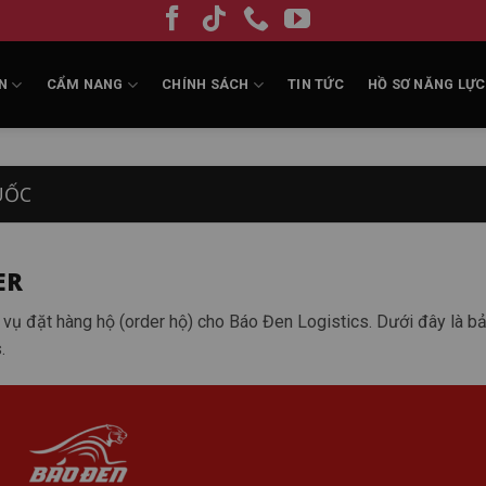
N
CẨM NANG
CHÍNH SÁCH
TIN TỨC
HỒ SƠ NĂNG LỰC
UỐC
ER
 vụ đặt hàng hộ (order hộ) cho Báo Đen Logistics. Dưới đây là b
.