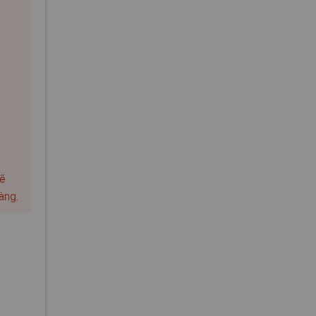
sẽ
àng.