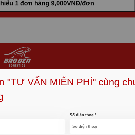
ẹn "TƯ VẤN MIỄN PHÍ" cùng ch
g
Số điện thoại*