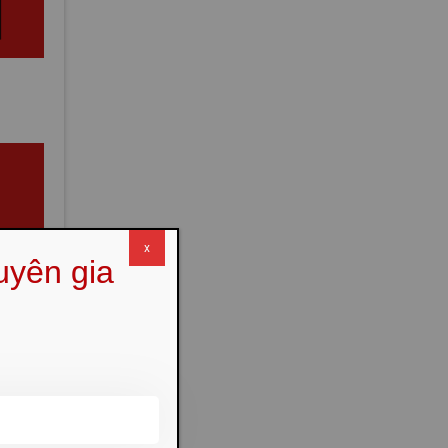
x
uyên gia