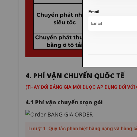
Email
4. PHÍ VẬN CHUYỂN QUỐC TẾ
(THAY ĐỔI BẢNG GIÁ MỚI ĐƯỢC ÁP DỤNG ĐỐI VỚ
4.1 Phí vận chuyển trọn gói
Lưu ý:
1. Quy tắc phân biệt hàng nặng và hàng 