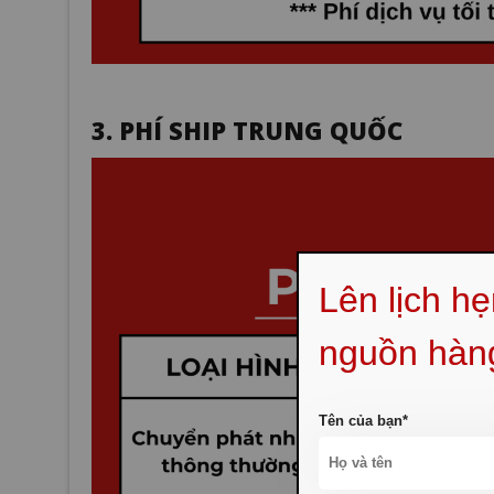
3. PHÍ SHIP TRUNG QUỐC
Lên lịch h
nguồn hàn
Tên của bạn*