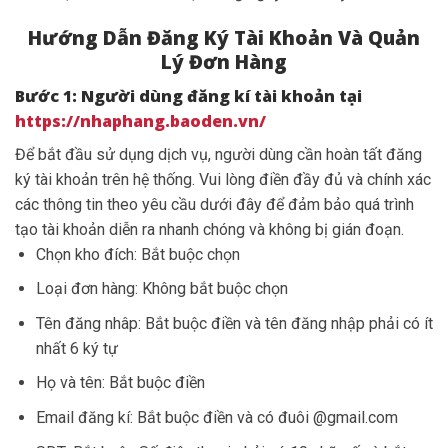
Hướng Dẫn Đăng Ký Tài Khoản Và Quản
Lý Đơn Hàng
Bước 1: Người dùng đăng kí tài khoản tại
https://nhaphang.baoden.vn/
Để bắt đầu sử dụng dịch vụ, người dùng cần hoàn tất đăng
ký tài khoản trên hệ thống. Vui lòng điền đầy đủ và chính xác
các thông tin theo yêu cầu dưới đây để đảm bảo quá trình
tạo tài khoản diễn ra nhanh chóng và không bị gián đoạn.
Chọn kho đích: Bắt buộc chọn
Loại đơn hàng: Không bắt buộc chọn
Tên đăng nhâp: Bắt buộc điền và tên đăng nhập phải có ít
nhất 6 ký tự
Họ và tên: Bắt buộc điền
Email đăng kí: Bắt buộc điền và có đuôi @gmail.com