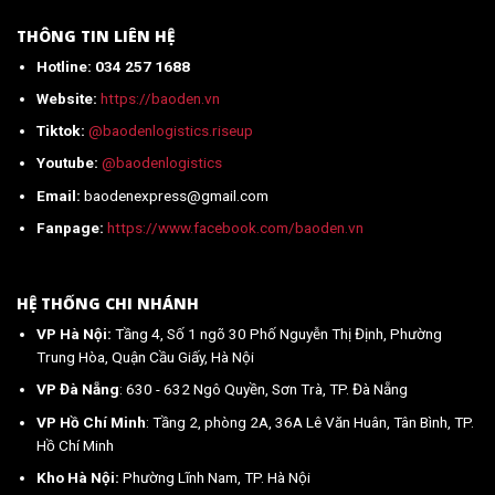
Trung
Quốc
THÔNG TIN LIÊN HỆ
về
Hotline: 034 257 1688
Việt
Nam
Website:
https://baoden.vn
mới
nhất
Tiktok:
@baodenlogistics.riseup
2026
Youtube:
@baodenlogistics
Email:
baodenexpress@gmail.com
Fanpage:
https://www.facebook.com/baoden.vn
HỆ THỐNG CHI NHÁNH
VP Hà Nội:
Tầng 4, Số 1 ngõ 30 Phố Nguyễn Thị Định, Phường
Trung Hòa, Quận Cầu Giấy, Hà Nội
VP Đà Nẵng
: 630 - 632 Ngô Quyền, Sơn Trà, TP. Đà Nẵng
VP Hồ Chí Minh
: Tầng 2, phòng 2A, 36A Lê Văn Huân, Tân Bình, TP.
Hồ Chí Minh
Kho Hà Nội:
Phường Lĩnh Nam, TP. Hà Nội