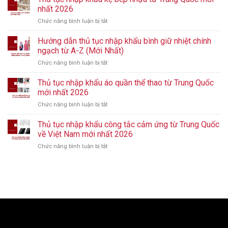
thủ
nhất 2026
tục
Chức năng bình luận bị tắt
ở
nhập
Thủ
khẩu
tục
Hướng dẫn thủ tục nhập khẩu bình giữ nhiệt chính
giày
nhập
từ
ngạch từ A-Z (Mới Nhất)
khẩu
Trung
Chức năng bình luận bị tắt
ở
kệ
Quốc
Hướng
bếp
mới
dẫn
Thủ tục nhập khẩu áo quần thể thao từ Trung Quốc
nhựa
nhất
thủ
từ
mới nhất 2026
2026
tục
Trung
Chức năng bình luận bị tắt
ở
nhập
Quốc
Thủ
khẩu
mới
tục
Thủ tục nhập khẩu công tắc cảm ứng từ Trung Quốc
bình
nhất
nhập
giữ
về Việt Nam mới nhất 2026
2026
khẩu
nhiệt
Chức năng bình luận bị tắt
ở
áo
chính
Thủ
quần
ngạch
tục
thể
từ
nhập
thao
A-
khẩu
từ
Z
công
Trung
(Mới
tắc
Quốc
Nhất)
cảm
mới
ứng
nhất
từ
2026