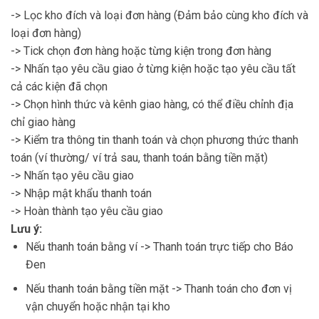
-> Lọc kho đích và loại đơn hàng (Đảm bảo cùng kho đích và
loại đơn hàng)
-> Tick chọn đơn hàng hoặc từng kiện trong đơn hàng
-> Nhấn tạo yêu cầu giao ở từng kiện hoặc tạo yêu cầu tất
cả các kiện đã chọn
-> Chọn hình thức và kênh giao hàng, có thể điều chỉnh địa
chỉ giao hàng
-> Kiểm tra thông tin thanh toán và chọn phương thức thanh
toán (ví thường/ ví trả sau, thanh toán bằng tiền mặt)
-> Nhấn tạo yêu cầu giao
-> Nhập mật khẩu thanh toán
-> Hoàn thành tạo yêu cầu giao
Lưu ý:
Nếu thanh toán bằng ví -> Thanh toán trực tiếp cho Báo
Đen
Nếu thanh toán bằng tiền mặt -> Thanh toán cho đơn vị
vận chuyển hoặc nhận tại kho