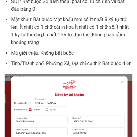
SDT: Bắt buộc Số điện thoại phải có 10 chữ số và bắt
đầu bằng 0
Mật khẩu: Bắt buộc Mật khẩu mới có Ít nhất 8 ký tự trở
lên, Ít nhất có 1 chữ cái in hoa,Ít nhất có 1 chữ số,Ít nhất
1 ký tự thường,Ít nhất 1 ký tự đặc biệt,Không bao gồm
khoảng trắng
Mã giới thiệu: Không bắt buộc
Tỉnh/Thành phố, Phường Xã, Địa chỉ cụ thể: Bắt buộc điền