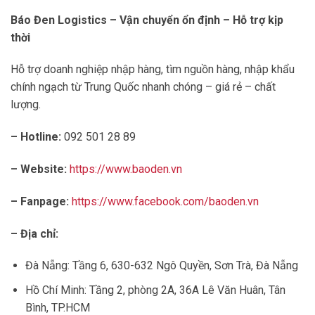
Báo Đen Logistics – Vận chuyển ổn định – Hỗ trợ kịp
thời
Hỗ trợ doanh nghiệp nhập hàng, tìm nguồn hàng, nhập khẩu
chính ngạch từ Trung Quốc nhanh chóng – giá rẻ – chất
lượng.
– Hotline:
092 501 28 89
– Website:
https://www.baoden.vn
– Fanpage:
https://www.facebook.com/baoden.vn
– Địa chỉ:
Đà Nẵng: Tầng 6, 630-632 Ngô Quyền, Sơn Trà, Đà Nẵng
Hồ Chí Minh: Tầng 2, phòng 2A, 36A Lê Văn Huân, Tân
Bình, TP.HCM