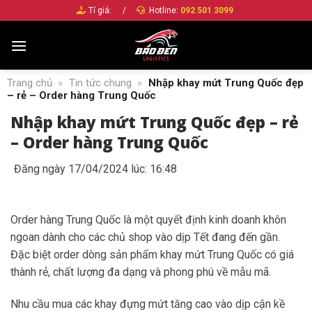
Bỏ
Tỉ giá:
/
Hotline:
092 501 3099
qua
nội
dung
Trang chủ
»
Tin tức chung
»
Nhập khay mứt Trung Quốc đẹp
– rẻ – Order hàng Trung Quốc
Nhập khay mứt Trung Quốc đẹp – rẻ
– Order hàng Trung Quốc
Đăng ngày 17/04/2024 lúc: 16:48
Order hàng Trung Quốc là một quyết định kinh doanh khôn
ngoan dành cho các chủ shop vào dịp Tết đang đến gần.
Đặc biệt order dòng sản phẩm khay mứt Trung Quốc có giá
thành rẻ, chất lượng đa dạng và phong phú về mẫu mã.
Nhu cầu mua các khay đựng mứt tăng cao vào dịp cận kề