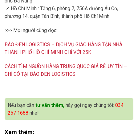
phố Đà Nẵng
📌 Hồ Chí Minh : Tầng 6, phòng 7, 756A đường Âu Cơ,
phương 14, quận Tân Bình, thành phố Hồ Chí Minh
>>> Mọi người cũng đọc:
BÁO ĐEN LOGISTICS – DỊCH VỤ GIAO HÀNG TẬN NHÀ
THÀNH PHỐ HỒ CHÍ MINH CHỈ VỚI 25K
CÁCH TÌM NGUỒN HÀNG TRUNG QUỐC GIÁ RẺ, UY TÍN –
CHỈ CÓ TẠI BÁO ĐEN LOGISTICS
Nếu bạn cần
tư vấn thêm,
hãy gọi ngay chúng tôi:
034
257 1688
nhé!
Xem thêm: