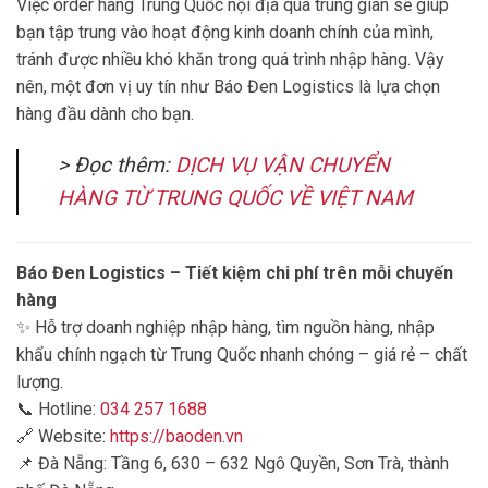
Việc order hàng Trung Quốc nội địa qua trung gian sẽ giúp
bạn tập trung vào hoạt động kinh doanh chính của mình,
tránh được nhiều khó khăn trong quá trình nhập hàng. Vậy
nên, một đơn vị uy tín như Báo Đen Logistics là lựa chọn
hàng đầu dành cho bạn.
> Đọc thêm:
DỊCH VỤ VẬN CHUYỂN
HÀNG TỪ TRUNG QUỐC VỀ VIỆT NAM
Báo Đen Logistics – Tiết kiệm chi phí trên mỗi chuyến
hàng
✨ Hỗ trợ doanh nghiệp nhập hàng, tìm nguồn hàng, nhập
khẩu chính ngạch từ Trung Quốc nhanh chóng – giá rẻ – chất
lượng.
📞 Hotline:
034 257 1688
🔗 Website:
https://baoden.vn
📌 Đà Nẵng: Tầng 6, 630 – 632 Ngô Quyền, Sơn Trà, thành