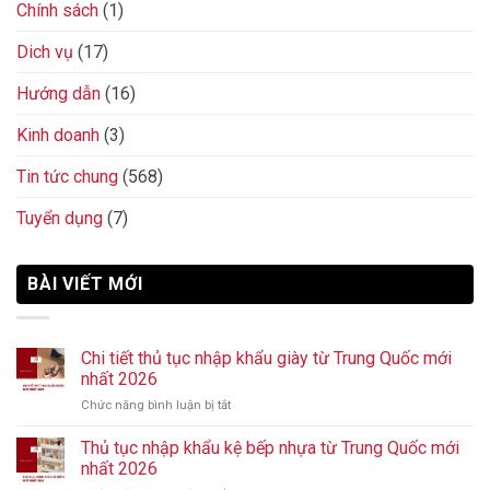
Chính sách
(1)
Dich vụ
(17)
Hướng dẫn
(16)
Kinh doanh
(3)
Tin tức chung
(568)
Tuyển dụng
(7)
BÀI VIẾT MỚI
Chi tiết thủ tục nhập khẩu giày từ Trung Quốc mới
nhất 2026
Chức năng bình luận bị tắt
ở
Chi
tiết
Thủ tục nhập khẩu kệ bếp nhựa từ Trung Quốc mới
thủ
nhất 2026
tục