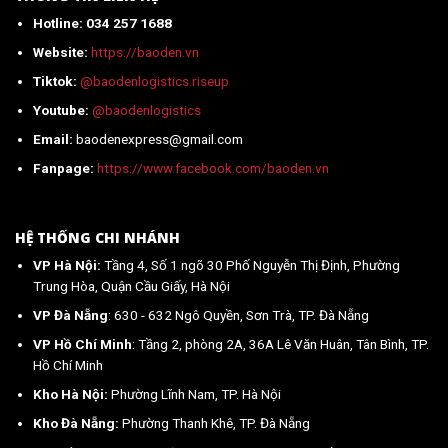
về
Hotline: 034 257 1688
Việt
Nam
Website:
https://baoden.vn
mới
nhất
Tiktok:
@baodenlogistics.riseup
2026
Youtube:
@baodenlogistics
Email:
baodenexpress@gmail.com
Fanpage:
https://www.facebook.com/baoden.vn
HỆ THỐNG CHI NHÁNH
VP Hà Nội:
Tầng 4, Số 1 ngõ 30 Phố Nguyễn Thị Định, Phường
Trung Hòa, Quận Cầu Giấy, Hà Nội
VP Đà Nẵng
: 630 - 632 Ngô Quyền, Sơn Trà, TP. Đà Nẵng
VP Hồ Chí Minh
: Tầng 2, phòng 2A, 36A Lê Văn Huân, Tân Bình, TP.
Hồ Chí Minh
Kho Hà Nội:
Phường Lĩnh Nam, TP. Hà Nội
Kho Đà Nẵng:
Phường Thanh Khê, TP. Đà Nẵng