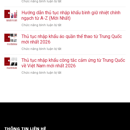
Chức năng bình luận bị tắt
ở
nhập
Thủ
khẩu
tục
Hướng dẫn thủ tục nhập khẩu bình giữ nhiệt chính
giày
nhập
từ
ngạch từ A-Z (Mới Nhất)
khẩu
Trung
Chức năng bình luận bị tắt
ở
kệ
Quốc
Hướng
bếp
mới
dẫn
Thủ tục nhập khẩu áo quần thể thao từ Trung Quốc
nhựa
nhất
thủ
từ
mới nhất 2026
2026
tục
Trung
Chức năng bình luận bị tắt
ở
nhập
Quốc
Thủ
khẩu
mới
tục
Thủ tục nhập khẩu công tắc cảm ứng từ Trung Quốc
bình
nhất
nhập
giữ
về Việt Nam mới nhất 2026
2026
khẩu
nhiệt
Chức năng bình luận bị tắt
ở
áo
chính
Thủ
quần
ngạch
tục
thể
từ
nhập
thao
A-
khẩu
từ
Z
công
Trung
(Mới
tắc
Quốc
Nhất)
cảm
mới
ứng
nhất
từ
2026
Trung
Quốc
THÔNG TIN LIÊN HỆ