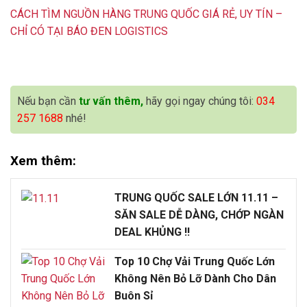
CÁCH TÌM NGUỒN HÀNG TRUNG QUỐC GIÁ RẺ, UY TÍN –
CHỈ CÓ TẠI BÁO ĐEN LOGISTICS
Nếu bạn cần
tư vấn thêm,
hãy gọi ngay chúng tôi:
034
257 1688
nhé!
Xem thêm:
TRUNG QUỐC SALE LỚN 11.11 –
SĂN SALE DỄ DÀNG, CHỚP NGÀN
DEAL KHỦNG !!
Top 10 Chợ Vải Trung Quốc Lớn
Không Nên Bỏ Lỡ Dành Cho Dân
Buôn Sỉ