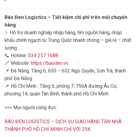
Báo Đen Logistics – Tiết kiệm chi phí trên mỗi chuyến
hàng
✨ Hỗ trợ doanh nghiệp nhập hàng, tìm nguồn hàng, nhập
khẩu chính ngạch từ Trung Quốc nhanh chóng – giá rẻ – chất
lượng.
📞 Hotline:
034 257 1688
🔗 Website:
https://baoden.vn
📌 Đà Nẵng: Tầng 6, 630 – 632 Ngô Quyền, Sơn Trà, thành
phố Đà Nẵng
📌 Hồ Chí Minh : Tầng 6, phòng 7, 756A đường Âu Cơ,
phương 14, quận Tân Bình, thành phố Hồ Chí Minh
>>> Mọi người cũng đọc:
BÁO ĐEN LOGISTICS – DỊCH VỤ GIAO HÀNG TẬN NHÀ
THÀNH PHỐ HỒ CHÍ MINH CHỈ VỚI 25K