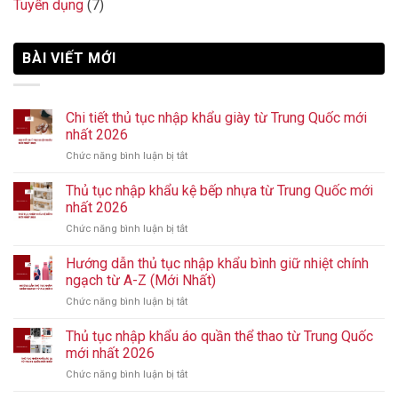
Tuyển dụng
(7)
BÀI VIẾT MỚI
Chi tiết thủ tục nhập khẩu giày từ Trung Quốc mới
nhất 2026
Chức năng bình luận bị tắt
ở
Chi
tiết
Thủ tục nhập khẩu kệ bếp nhựa từ Trung Quốc mới
thủ
nhất 2026
tục
Chức năng bình luận bị tắt
ở
nhập
Thủ
khẩu
tục
Hướng dẫn thủ tục nhập khẩu bình giữ nhiệt chính
giày
nhập
từ
ngạch từ A-Z (Mới Nhất)
khẩu
Trung
Chức năng bình luận bị tắt
ở
kệ
Quốc
Hướng
bếp
mới
dẫn
Thủ tục nhập khẩu áo quần thể thao từ Trung Quốc
nhựa
nhất
thủ
từ
mới nhất 2026
2026
tục
Trung
Chức năng bình luận bị tắt
ở
nhập
Quốc
Thủ
khẩu
mới