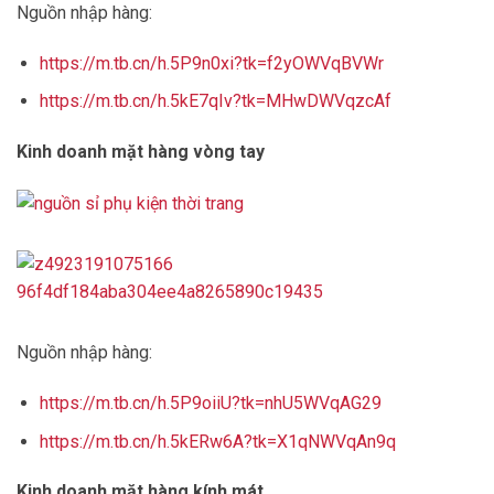
Nguồn nhập hàng:
https://m.tb.cn/h.5P9n0xi?tk=f2yOWVqBVWr
https://m.tb.cn/h.5kE7qIv?tk=MHwDWVqzcAf
Kinh doanh mặt hàng vòng tay
Nguồn nhập hàng:
https://m.tb.cn/h.5P9oiiU?tk=nhU5WVqAG29
https://m.tb.cn/h.5kERw6A?tk=X1qNWVqAn9q
Kinh doanh mặt hàng kính mát