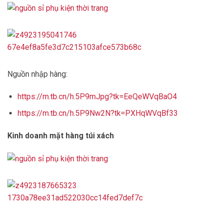
Nguồn nhập hàng:
https://m.tb.cn/h.5P9mJpg?tk=EeQeWVqBaO4
https://m.tb.cn/h.5P9Nw2N?tk=PXHqWVqBf33
Kinh doanh mặt hàng túi xách