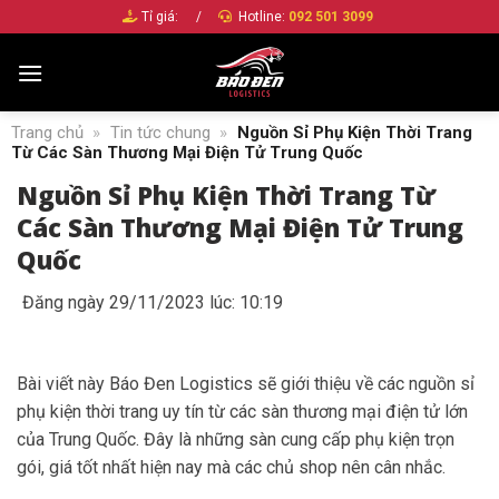
Bỏ
Tỉ giá:
/
Hotline:
092 501 3099
qua
nội
dung
Trang chủ
»
Tin tức chung
»
Nguồn Sỉ Phụ Kiện Thời Trang
Từ Các Sàn Thương Mại Điện Tử Trung Quốc
Nguồn Sỉ Phụ Kiện Thời Trang Từ
Các Sàn Thương Mại Điện Tử Trung
Quốc
Đăng ngày 29/11/2023 lúc: 10:19
Bài viết này Báo Đen Logistics sẽ giới thiệu về các nguồn sỉ
phụ kiện thời trang uy tín từ các sàn thương mại điện tử lớn
của Trung Quốc. Đây là những sàn cung cấp phụ kiện trọn
gói, giá tốt nhất hiện nay mà các chủ shop nên cân nhắc.