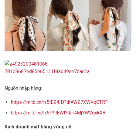
Nguồn nhập hàng:
https://m.tb.cn/h.5lEZ4ID?tk=WZ7XWVqCTRT
https://m.tb.cn/h.5P9lEWl?tk=4MjYWVqxkX8
Kinh doanh mặt hàng vòng cổ