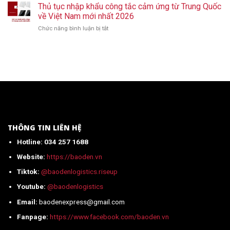
tục
Thủ tục nhập khẩu công tắc cảm ứng từ Trung Quốc
bình
nhất
nhập
giữ
về Việt Nam mới nhất 2026
2026
khẩu
nhiệt
Chức năng bình luận bị tắt
ở
áo
chính
Thủ
quần
ngạch
tục
thể
từ
nhập
thao
A-
khẩu
từ
Z
công
Trung
(Mới
tắc
Quốc
Nhất)
cảm
mới
ứng
nhất
từ
2026
Trung
Quốc
THÔNG TIN LIÊN HỆ
về
Hotline: 034 257 1688
Việt
Nam
Website:
https://baoden.vn
mới
nhất
Tiktok:
@baodenlogistics.riseup
2026
Youtube:
@baodenlogistics
Email:
baodenexpress@gmail.com
Fanpage:
https://www.facebook.com/baoden.vn