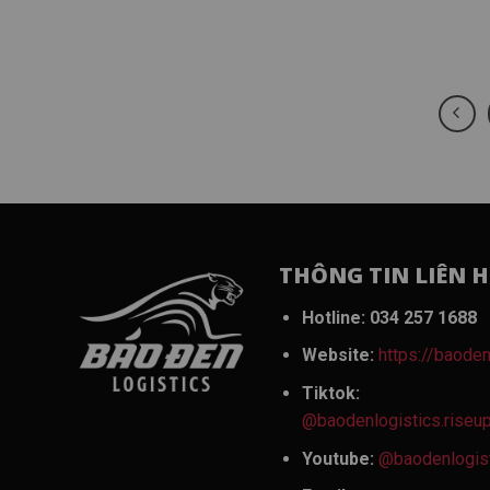
THÔNG TIN LIÊN H
Hotline:
034 257 1688
Website:
https://baoden
Tiktok:
@baodenlogistics.riseu
Youtube:
@baodenlogis