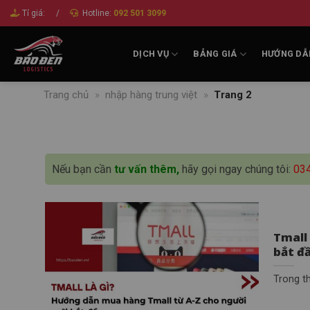
Bỏ
Tỉ giá:
/
Hotline:
092 501 3099
qua
nội
DỊCH VỤ
BẢNG GIÁ
HƯỚNG DẪ
dung
Trang chủ
»
nhập hàng trung việt
»
Trang 2
Nếu bạn cần
tư vấn thêm,
hãy gọi ngay chúng tôi:
03
Tmall
bắt đ
Trong th