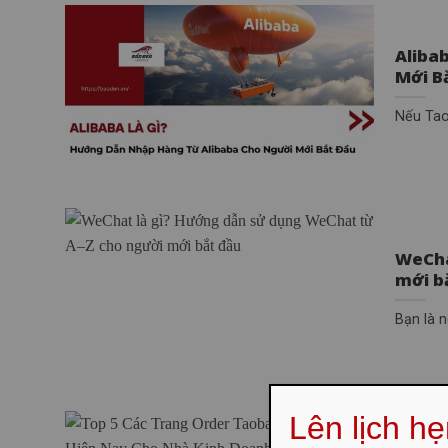
Aliba
Mới B
Nếu Taob
WeCha
mới b
Bạn là 
Lên lịch h