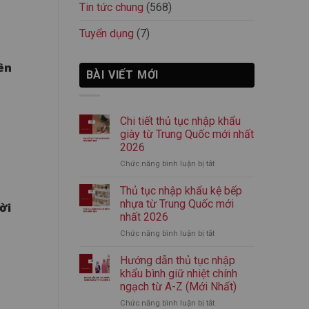
Tin tức chung
(568)
Tuyển dụng
(7)
ên
BÀI VIẾT MỚI
Chi tiết thủ tục nhập khẩu
giày từ Trung Quốc mới nhất
2026
Chức năng bình luận bị tắt
ở
Chi
tiết
Thủ tục nhập khẩu kệ bếp
thủ
nhựa từ Trung Quốc mới
ời
tục
nhất 2026
nhập
Chức năng bình luận bị tắt
ở
khẩu
Thủ
giày
tục
từ
Hướng dẫn thủ tục nhập
nhập
Trung
khẩu bình giữ nhiệt chính
khẩu
Quốc
ngạch từ A-Z (Mới Nhất)
kệ
mới
Chức năng bình luận bị tắt
ở
bếp
nhất