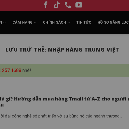
N
CẨM NANG
CHÍNH SÁCH
TIN TỨC
HỒ SƠ NĂNG LỰC
LƯU TRỮ THẺ:
NHẬP HÀNG TRUNG VIỆT
4 257 1688
nhé!
 là gì? Hướng dẫn mua hàng Tmall từ A-Z cho người
ầu
ời đại công nghệ số phát triển với sự bùng nổ của ngành thương...