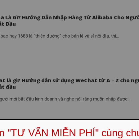
ba Là Gì? Hướng Dẫn Nhập Hàng Từ Alibaba Cho Ngư
ắt Đầu
ao hay 1688 là “thiên đường” cho bán lẻ và sỉ nội địa, thì...
t là gì? Hướng dẫn sử dụng WeChat từ A – Z cho ng
ắt đầu
người mới bắt đầu kinh doanh và nghe nói rằng muốn nhập được...
ẹn "TƯ VẤN MIỄN PHÍ" cùng ch