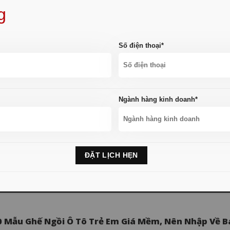
 Các Trang Order Taobao Uy Tín Nhất Hiện Nay Cho 
g
Doanh 2025
hời kì TMDT phát triển mạnh mẽ, việc tìm kiếm nguồn hàng tận gốc...
Số điện thoại*
Ngành hàng kinh doanh*
nh Chi Tiết 2 Sàn Taobao Và 1688. Nên Mua Hàng Ở S
hì Rẻ Hơn?
 đầu nhập hàng Trung Quốc, câu hỏi lớn mà các nhà kinh doanh...
0 Mẫu Ghế Ngồi Ô Tô Trẻ Em Giá Mềm, Nên Nhập Về B