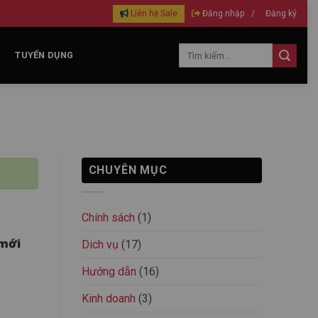
Liên hệ Sale
Đăng nhập
/
Đăng ký
TUYỂN DỤNG
CHUYÊN MỤC
Chính sách
(1)
 mới
Dich vụ
(17)
Hướng dẫn
(16)
Kinh doanh
(3)