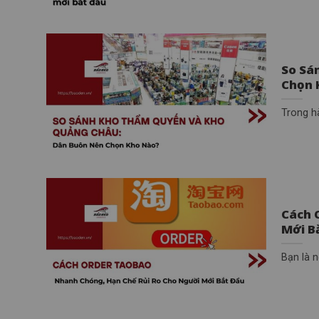
So Sá
Chọn 
Trong hà
Cách 
Mới B
Bạn là 