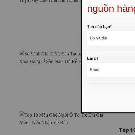
Top 5
nguồn hàn
Kinh 
Trong t
Tên của bạn*
Email
So Sá
Nào T
Khi bắt
Top 1