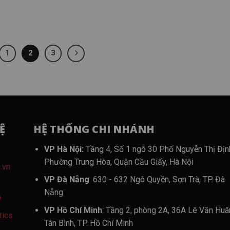
1
2
3
Ệ
HỆ THỐNG CHI NHÁNH
VP Hà Nội:
Tầng 4, Số 1 ngõ 30 Phố Nguyễn Thị Địn
Phường Trung Hòa, Quận Cầu Giấy, Hà Nội
.vn
VP Đà Nẵng
: 630 - 632 Ngô Quyền, Sơn Trà, TP. Đà
Nẵng
p
VP Hồ Chí Minh
: Tầng 2, phòng 2A, 36A Lê Văn Huâ
tics
Tân Bình, TP. Hồ Chí Minh