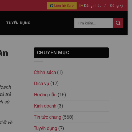
Liên hệ Sale
Đăng nhập
/
Đăng ký
TUYỂN DỤNG
án
CHUYÊN MỤC
Chính sách
(1)
Dich vụ
(17)
doanh
tô trẻ
Hướng dẫn
(16)
ch sử
Kinh doanh
(3)
Tin tức chung
(568)
iết về
Tuyển dụng
(7)