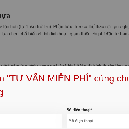
 tựa
lớn hơn (từ 15kg trở lên). Phần lưng tựa có thể tháo rời, giúp ghế
 lựa chọn phổ biến vì tính linh hoạt, giảm thiểu chi phí đầu tư ban
tư thế nằm (sơ sinh) sang ngồi (trẻ lớn). Mặc dù kích thước lớn và 
 12 tuổi) làm tăng tính hấp dẫn của sản phẩm đối với khách hàng
ẹn "TƯ VẤN MIỄN PHÍ" cùng ch
g
Số điện thoại*