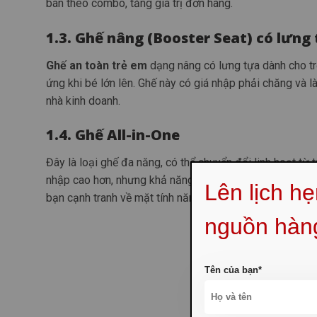
bán theo combo, tăng giá trị đơn hàng.
1.3. Ghế nâng (Booster Seat) có lưng
Ghế an toàn trẻ em
dạng nâng có lưng tựa dành cho trẻ 
ứng khi bé lớn lên. Ghế này có giá nhập phải chăng và là
nhà kinh doanh.
1.4. Ghế All-in-One
Đây là loại ghế đa năng, có thể chuyển đổi linh hoạt từ 
nhập cao hơn, nhưng khả năng sử dụng lâu dài (từ 0 đến
Lên lịch h
bạn cạnh tranh về mặt tính năng.
nguồn hàn
Tên của bạn*