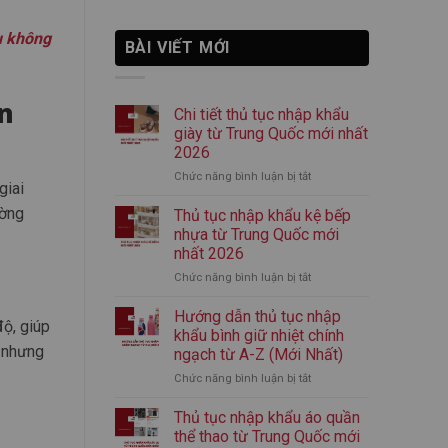
u không
BÀI VIẾT MỚI
n
Chi tiết thủ tục nhập khẩu
giày từ Trung Quốc mới nhất
2026
Chức năng bình luận bị tắt
ở
giai
Chi
ường
tiết
Thủ tục nhập khẩu kệ bếp
thủ
nhựa từ Trung Quốc mới
tục
nhất 2026
nhập
Chức năng bình luận bị tắt
ở
khẩu
Thủ
giày
tục
từ
Hướng dẫn thủ tục nhập
độ, giúp
nhập
Trung
khẩu bình giữ nhiệt chính
khẩu
Quốc
, nhưng
ngạch từ A-Z (Mới Nhất)
kệ
mới
Chức năng bình luận bị tắt
ở
bếp
nhất
Hướng
nhựa
2026
dẫn
từ
Thủ tục nhập khẩu áo quần
thủ
Trung
thể thao từ Trung Quốc mới
tục
Quốc