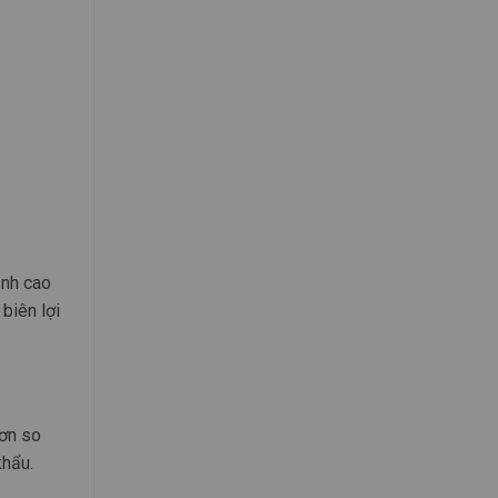
ịnh cao
biên lợi
hơn so
khẩu.