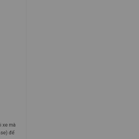
ỏi xe mà
ase) để