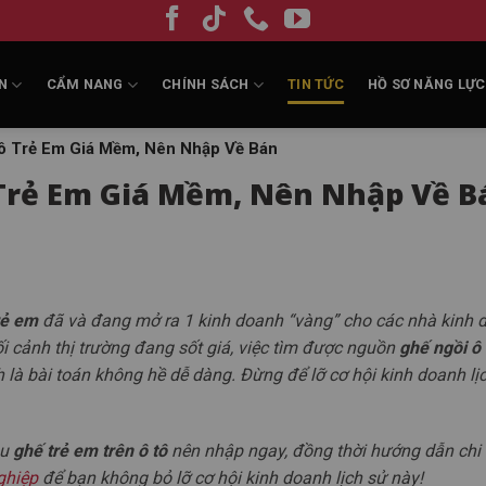
N
CẨM NANG
CHÍNH SÁCH
TIN TỨC
HỒ SƠ NĂNG LỰC
ô Trẻ Em Giá Mềm, Nên Nhập Về Bán
Trẻ Em Giá Mềm, Nên Nhập Về B
rẻ em
đã và đang mở ra 1 kinh doanh “vàng” cho các nhà kinh 
ối cảnh thị trường đang sốt giá, việc tìm được nguồn
ghế ngồi ô 
 là bài toán không hề dễ dàng. Đừng để lỡ cơ hội kinh doanh lị
ẫu
ghế trẻ em trên ô tô
nên nhập ngay, đồng thời hướng dẫn chi t
ghiệp
để bạn không bỏ lỡ cơ hội kinh doanh lịch sử này!