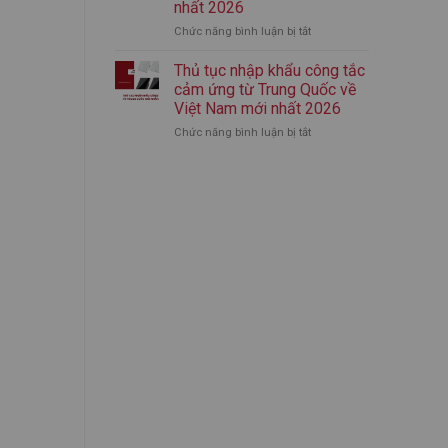
nhất 2026
nhập
mới
Chức năng bình luận bị tắt
ở
khẩu
nhất
Thủ
bình
2026
tục
giữ
Thủ tục nhập khẩu công tắc
nhập
nhiệt
cảm ứng từ Trung Quốc về
khẩu
chính
Việt Nam mới nhất 2026
áo
ngạch
Chức năng bình luận bị tắt
ở
quần
từ
Thủ
thể
A-
tục
thao
Z
nhập
từ
(Mới
khẩu
Trung
Nhất)
công
Quốc
tắc
mới
cảm
nhất
ứng
2026
từ
Trung
Quốc
về
Việt
Nam
mới
nhất
2026