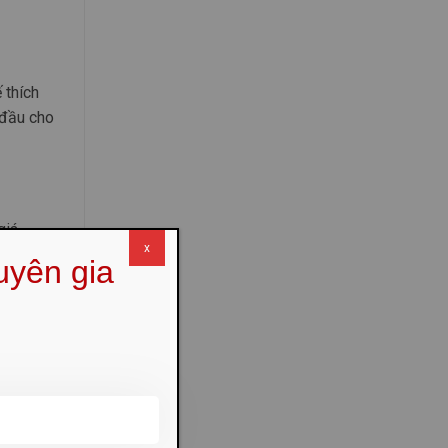
 thích
 đầu cho
giá
x
, giúp
uyên gia