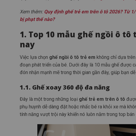
Xem thêm:
Quy định ghế trẻ em trên ô tô 2026? Từ 1/1
bị phạt thế nào?
1. Top 10 mẫu ghế ngồi ô tô 
nay
Việc lựa chọn
g
hế ngồi ô tô trẻ em
không chỉ dựa trên 
đoạn phát triển của bé. Dưới đây là 10 mẫu ghế được cá
đón nhận mạnh mẽ trong thời gian gần đây, giúp bạn dễ
1.1. Ghế xoay 360 độ đa năng
Đây là một trong những loại
ghế trẻ em trên ô tô
được 
phụ huynh dễ dàng đặt hoặc nhấc bé ra khỏi xe mà khôn
tính năng vượt trội này khiến nó luôn nằm trong top bán