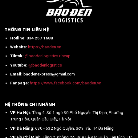
về
Việt
Nam
mới
nhất
2026
THÔNG TIN LIÊN HỆ
Hotline: 034 257 1688
Website:
https://baoden.vn
Tiktok:
@baodenlogistics.riseup
Youtube:
@baodenlogistics
Email:
baodenexpress@gmail.com
Fanpage:
https://www.facebook.com/baoden.vn
HỆ THỐNG CHI NHÁNH
VP Hà Nội:
Tầng 4, Số 1 ngõ 30 Phố Nguyễn Thị Định, Phường
Trung Hòa, Quận Cầu Giấy, Hà Nội
VP Đà Nẵng
: 630 - 632 Ngô Quyền, Sơn Trà, TP. Đà Nẵng
VP Hồ Chí Minh
: Tầng 2, phòng 2A, 36A Lê Văn Huân, Tân Bình, TP.