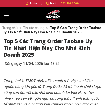
Bỏ
Tỉ giá:
/
Hotline:
092 501 3099
qua
nội
dung
Trang chủ
»
Tin tức chung
»
Top 5 Các Trang Order Taobao
Uy Tín Nhất Hiện Nay Cho Nhà Kinh Doanh 2025
Top 5 Các Trang Order Taobao Uy
Tín Nhất Hiện Nay Cho Nhà Kinh
Doanh 2025
Đăng ngày 14/04/2026 lúc: 13:52
Trong thời kì TMDT phát triển mạnh mẽ, việc tìm kiếm
nguồn hàng tận gốc từ Trung Quốc đã trở thành chiến lược
sống còn đối với các nhà kinh doanh tại Việt Nam. Tuy
nhiên, rào cản về ngôn ngữ, phương thức thanh toán quốc
tế phức tạp và quy trình vận chuyển xuyên biên giới khiến