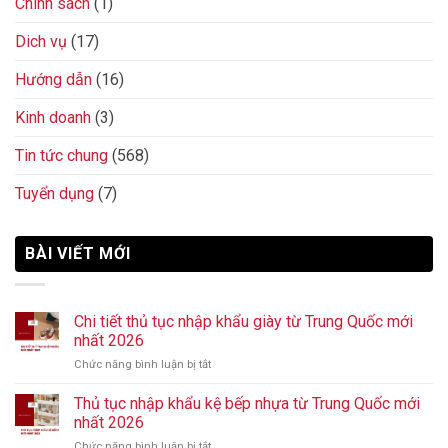
Chính sách
(1)
Dich vụ
(17)
Hướng dẫn
(16)
Kinh doanh
(3)
Tin tức chung
(568)
Tuyển dụng
(7)
BÀI VIẾT MỚI
Chi tiết thủ tục nhập khẩu giày từ Trung Quốc mới
nhất 2026
Chức năng bình luận bị tắt
ở
Chi
tiết
Thủ tục nhập khẩu kệ bếp nhựa từ Trung Quốc mới
thủ
nhất 2026
tục
Chức năng bình luận bị tắt
ở