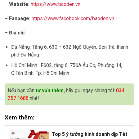
– Website:
https://www.baoden.vn
– Fanpage:
https://www.facebook.com/baoden.vn
– Địa chỉ:
Đà Nẵng: Tầng 6, 630 – 632 Ngô Quyền, Sơn Trà, thành
phố Đà Nẵng
Hồ Chí Minh : F602, tầng 6, 756A Âu Cơ, Phường 14,
Q.Tân Bình, Tp. Hồ Chí Minh
Nếu bạn cần
tư vấn thêm,
hãy gọi ngay chúng tôi:
034
257 1688
nhé!
Xem thêm:
Top 5 ý tưởng kinh doanh dịp Tết