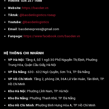
Hotline: 034 257 1688
Việt
Nam
Website:
https://baoden.vn
mới
nhất
Tiktok:
@baodenlogistics.riseup
2026
Youtube:
@baodenlogistics
Email:
baodenexpress@gmail.com
Fanpage:
https://www.facebook.com/baoden.vn
HỆ THỐNG CHI NHÁNH
VP Hà Nội:
Tầng 4, Số 1 ngõ 30 Phố Nguyễn Thị Định, Phường
Trung Hòa, Quận Cầu Giấy, Hà Nội
VP Đà Nẵng
: 630 - 632 Ngô Quyền, Sơn Trà, TP. Đà Nẵng
VP Hồ Chí Minh
: Tầng 2, phòng 2A, 36A Lê Văn Huân, Tân Bình, TP.
Hồ Chí Minh
Kho Hà Nội:
Phường Lĩnh Nam, TP. Hà Nội
Kho Đà Nẵng:
Phường Thanh Khê, TP. Đà Nẵng
Kho Hồ Chí Minh: P
hường Bình Hưng Hòa A, TP. Hồ Chí Minh