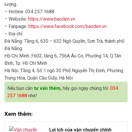
lượng.
– Hotline: 034 257 1688
– Website:
https://www.baoden.vn
– Fanpage:
https://www.facebook.com/baoden.vn
– Địa chỉ:
Đà Nẵng: Tầng 6, 630 – 632 Ngô Quyền, Sơn Trà, thành phố
Đà Nẵng
Hồ Chí Minh: F602, tầng 6, 756A Âu Cơ, Phường 14, Q.Tân
Bình, Tp. Hồ Chí Minh
Hà Nội: Tầng 4, Số 1 ngõ 30 Phố Nguyễn Thị Định, Phường
Trung Hòa, Quận Cầu Giấy, Hà Nội
Nếu bạn cần
tư vấn thêm,
hãy gọi ngay chúng tôi:
034
257 1688
nhé!
Xem thêm:
Lợi ích của vận chuyển chính