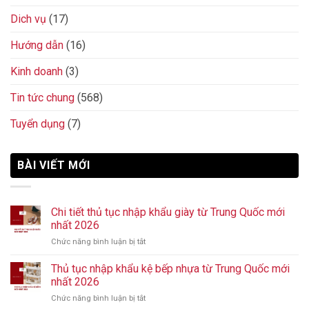
Dich vụ
(17)
Hướng dẫn
(16)
Kinh doanh
(3)
Tin tức chung
(568)
Tuyển dụng
(7)
BÀI VIẾT MỚI
Chi tiết thủ tục nhập khẩu giày từ Trung Quốc mới
nhất 2026
Chức năng bình luận bị tắt
ở
Chi
tiết
Thủ tục nhập khẩu kệ bếp nhựa từ Trung Quốc mới
thủ
nhất 2026
tục
Chức năng bình luận bị tắt
ở
nhập