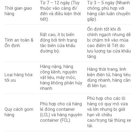
Từ 7 – 12 ngày (Tùy
Từ 3 – 5 ngày (Nhanh
Thời gian giao
thuộc vào cảng đi/
chóng, phù hợp với
hàng
đến và điều kiện thời
hàng cần luân chuyển
tiết).
gấp).
Ổn định tốt khi đi
Rất cao, ít bị biến
chính ngạch nhưng dễ
Tính an toàn &
động bởi tình trạng
bị chậm trễ vào mùa
Ổn định
tắc biên cửa khẩu
cao điểm lễ Tết do
đường bộ.
lưu lượng tại cửa khẩu
tăng.
Hàng nặng, hàng
Hàng thời trang, linh
cồng kềnh, nguyên
Loại hàng hóa
kiện điện tử, hàng tiêu
vật liệu, máy móc,
tối ưu
dùng nhanh, hàng cần
hàng không phân hủy
đi liên tục.
nhanh.
Phù hợp cho các lô
Phù hợp cho cả hàng
hàng có quy mô vừa
Quy cách gom
lẻ đóng container
và lớn nhưng bị giới
hàng
(LCL) và hàng nguyên
hạn về chiều
container (FCL).
cao/trọng tải thùng xe
tải.