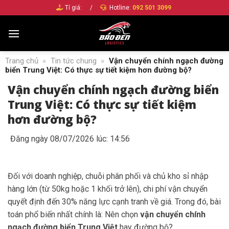
Bỏ
Tỉ giá:
/
Hotline:
092 501 3099
qua
nội
dung
Trang chủ
»
Tin tức chung
»
Vận chuyển chính ngạch đường
biển Trung Việt: Có thực sự tiết kiệm hơn đường bộ?
Vận chuyển chính ngạch đường biển
Trung Việt: Có thực sự tiết kiệm
hơn đường bộ?
Đăng ngày 08/07/2026 lúc: 14:56
Đối với doanh nghiệp, chuỗi phân phối và chủ kho sỉ nhập
hàng lớn (từ 50kg hoặc 1 khối trở lên), chi phí vận chuyển
quyết định đến 30% năng lực cạnh tranh về giá. Trong đó, bài
toán phổ biến nhất chính là: Nên chọn
vận chuyển chính
ngạch đường biển Trung Việt
hay đường bộ?