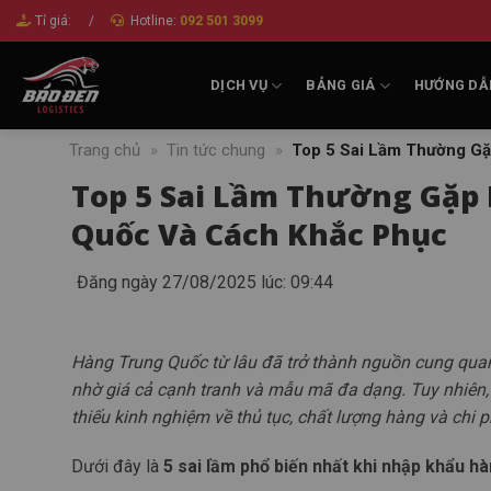
Bỏ
Tỉ giá:
/
Hotline:
092 501 3099
qua
nội
DỊCH VỤ
BẢNG GIÁ
HƯỚNG DẪ
dung
Trang chủ
»
Tin tức chung
»
Top 5 Sai Lầm Thường Gặ
Top 5 Sai Lầm Thường Gặp
Quốc Và Cách Khắc Phục
Đăng ngày 27/08/2025 lúc: 09:44
Hàng Trung Quốc từ lâu đã trở thành nguồn cung quan
nhờ giá cả cạnh tranh và mẫu mã đa dạng. Tuy nhiên, 
thiếu kinh nghiệm về thủ tục, chất lượng hàng và chi p
Dưới đây là
5 sai lầm phổ biến nhất khi nhập khẩu 