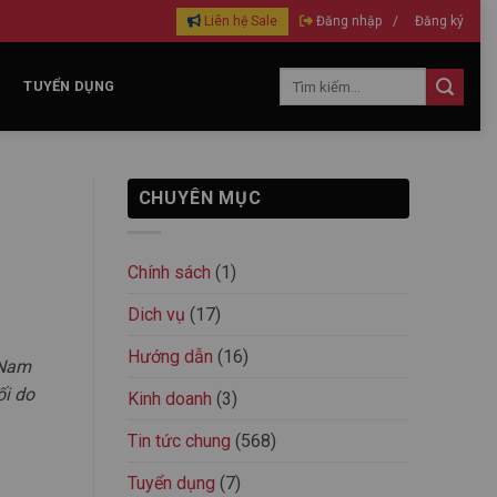
Liên hệ Sale
Đăng nhập
/
Đăng ký
TUYỂN DỤNG
CHUYÊN MỤC
Chính sách
(1)
Dich vụ
(17)
Hướng dẫn
(16)
 Nam
ối do
Kinh doanh
(3)
Tin tức chung
(568)
Tuyển dụng
(7)