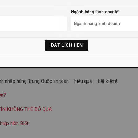
Ngành hàng kinh doanh*
c với
đơn vị ủy thác nhập khẩu hàng Trung Quốc
uy tín Họ sẽ t
 bảo hàng được thông quan nhanh chóng và hợp pháp.
 nghiệp tiết kiệm chi phí và chủ động nguồn hàng, nhưng đồng 
.
 đơn vị nhập khẩu uy tín chính là cách để kinh doanh hiệu quả v
nh nhập hàng Trung Quốc an toàn – hiệu quả – tiết kiệm!
ơn?
TÍN KHÔNG THỂ BỎ QUA
iệp Nên Biết