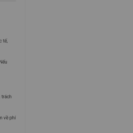
 tế,
 Nếu
 trách
m về phí