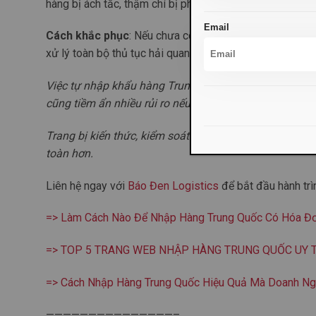
hàng bị ách tắc, thậm chí bị phạt.
Email
Cách khắc phục
: Nếu chưa có kinh nghiệm, nên hợp tá
xử lý toàn bộ thủ tục hải quan, thuế và chứng từ, đảm
Việc tự nhập khẩu hàng Trung Quốc có thể giúp doanh
cũng tiềm ẩn nhiều rủi ro nếu không chuẩn bị kỹ lưỡng
Trang bị kiến thức, kiểm soát chi phí, và hợp tác cùng
toàn hơn.
Liên hệ ngay với
Báo Đen Logistics
để bắt đầu hành trì
=> Làm Cách Nào Để Nhập Hàng Trung Quốc Có Hóa Đ
=> TOP 5 TRANG WEB NHẬP HÀNG TRUNG QUỐC UY 
=> Cách Nhập Hàng Trung Quốc Hiệu Quả Mà Doanh Ngh
———————————————–