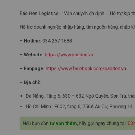
Báo Đen Logistics – Vận chuyển ổn định – Hỗ trợ kịp th
Hỗ trợ doanh nghiệp nhập hàng, tìm nguồn hàng, nhập k
– Hotline:
034 257 1688
– Website:
https://www.baoden.vn
– Fanpage:
https://www.facebook.com/baoden.vn
– Địa chỉ:
Đà Nẵng: Tầng 6, 630 – 632 Ngô Quyền, Sơn Trà, th
Hồ Chí Minh :
F602, tầng 6, 756A Âu Cơ, Phường 14, 
Nếu bạn cần
tư vấn thêm,
hãy gọi ngay chúng tôi:
03