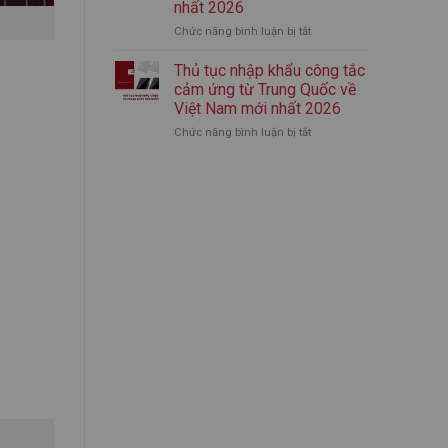
nhất 2026
nhập
mới
Chức năng bình luận bị tắt
ở
khẩu
nhất
Thủ
bình
2026
tục
giữ
Thủ tục nhập khẩu công tắc
nhập
nhiệt
cảm ứng từ Trung Quốc về
khẩu
chính
Việt Nam mới nhất 2026
áo
ngạch
Chức năng bình luận bị tắt
ở
quần
từ
Thủ
thể
A-
tục
thao
Z
nhập
từ
(Mới
khẩu
Trung
Nhất)
công
Quốc
tắc
mới
cảm
nhất
ứng
2026
từ
Trung
Quốc
về
Việt
Nam
mới
nhất
2026