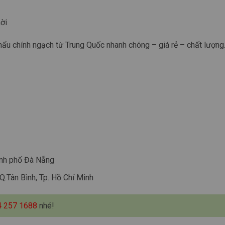
ời
hẩu chính ngạch từ Trung Quốc nhanh chóng – giá rẻ – chất lượng
ành phố Đà Nẵng
Q.Tân Bình, Tp. Hồ Chí Minh
4 257 1688
nhé!