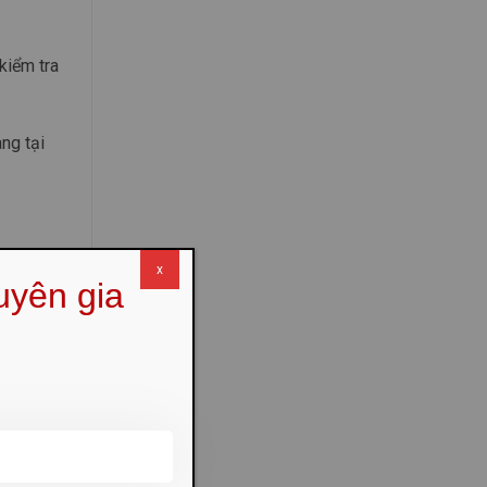
kiểm tra
ng tại
istics,
x
uyên gia
t sinh
iến