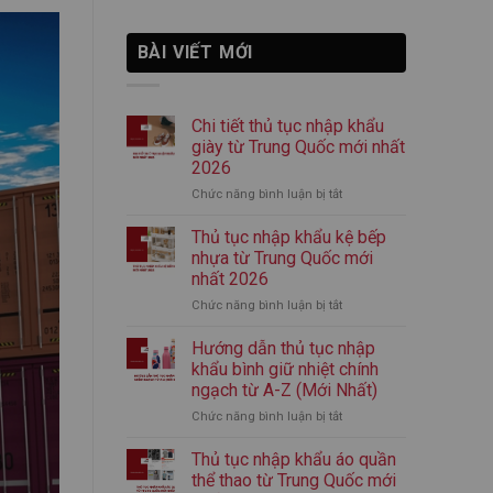
BÀI VIẾT MỚI
Chi tiết thủ tục nhập khẩu
giày từ Trung Quốc mới nhất
2026
Chức năng bình luận bị tắt
ở
Chi
tiết
Thủ tục nhập khẩu kệ bếp
thủ
nhựa từ Trung Quốc mới
tục
nhất 2026
nhập
Chức năng bình luận bị tắt
ở
khẩu
Thủ
giày
tục
từ
Hướng dẫn thủ tục nhập
nhập
Trung
khẩu bình giữ nhiệt chính
khẩu
Quốc
ngạch từ A-Z (Mới Nhất)
kệ
mới
Chức năng bình luận bị tắt
ở
bếp
nhất
Hướng
nhựa
2026
dẫn
từ
Thủ tục nhập khẩu áo quần
thủ
Trung
thể thao từ Trung Quốc mới
tục
Quốc