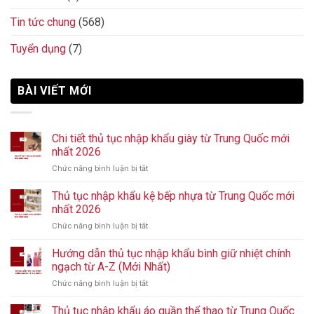
Tin tức chung
(568)
Tuyển dụng
(7)
BÀI VIẾT MỚI
Chi tiết thủ tục nhập khẩu giày từ Trung Quốc mới
nhất 2026
Chức năng bình luận bị tắt
ở
Chi
tiết
Thủ tục nhập khẩu kệ bếp nhựa từ Trung Quốc mới
thủ
nhất 2026
tục
Chức năng bình luận bị tắt
ở
nhập
Thủ
khẩu
tục
Hướng dẫn thủ tục nhập khẩu bình giữ nhiệt chính
giày
nhập
từ
ngạch từ A-Z (Mới Nhất)
khẩu
Trung
Chức năng bình luận bị tắt
ở
kệ
Quốc
Hướng
bếp
mới
dẫn
Thủ tục nhập khẩu áo quần thể thao từ Trung Quốc
nhựa
nhất