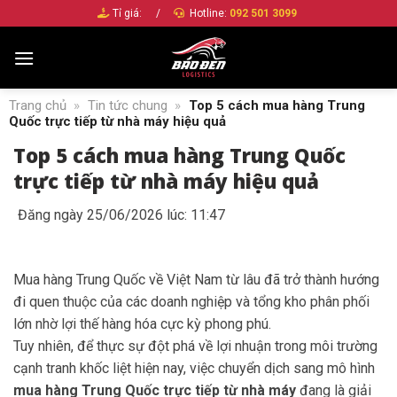
Bỏ
Tỉ giá:
/
Hotline:
092 501 3099
qua
nội
dung
Trang chủ
»
Tin tức chung
»
Top 5 cách mua hàng Trung
Quốc trực tiếp từ nhà máy hiệu quả
Top 5 cách mua hàng Trung Quốc
trực tiếp từ nhà máy hiệu quả
Đăng ngày 25/06/2026 lúc: 11:47
Mua hàng Trung Quốc về Việt Nam từ lâu đã trở thành hướng
đi quen thuộc của các doanh nghiệp và tổng kho phân phối
lớn nhờ lợi thế hàng hóa cực kỳ phong phú.
Tuy nhiên, để thực sự đột phá về lợi nhuận trong môi trường
cạnh tranh khốc liệt hiện nay, việc chuyển dịch sang mô hình
mua hàng Trung Quốc trực tiếp từ nhà máy
đang là giải