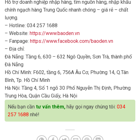
Hỗ trợ doanh nghiệp nhập hàng, tìm nguồn hàng, nhập khẩu
chính ngạch hàng Trung Quốc nhanh chóng – giá rẻ – chất
lượng.
– Hotline: 034 257 1688
– Website:
https://www.baoden.vn
– Fanpage:
https://www.facebook.com/baoden.vn
– Địa chỉ:
Đà Nẵng: Tầng 6, 630 – 632 Ngô Quyền, Sơn Trà, thành phố
Đà Nẵng
Hồ Chí Minh: F602, tầng 6, 756A Âu Cơ, Phường 14, Q.Tân
Bình, Tp. Hồ Chí Minh
Hà Nội: Tầng 4, Số 1 ngõ 30 Phố Nguyễn Thị Định, Phường
Trung Hòa, Quận Cầu Giấy, Hà Nội
Nếu bạn cần
tư vấn thêm,
hãy gọi ngay chúng tôi:
034
257 1688
nhé!