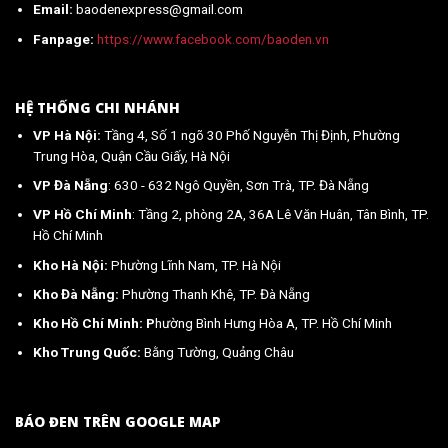
Email:
baodenexpress@gmail.com
Fanpage:
https://www.facebook.com/baoden.vn
HỆ THỐNG CHI NHÁNH
VP Hà Nội:
Tầng 4, Số 1 ngõ 30 Phố Nguyễn Thị Định, Phường
Trung Hòa, Quận Cầu Giấy, Hà Nội
VP Đà Nẵng
: 630 - 632 Ngô Quyền, Sơn Trà, TP. Đà Nẵng
VP Hồ Chí Minh
: Tầng 2, phòng 2A, 36A Lê Văn Huân, Tân Bình, TP.
Hồ Chí Minh
Kho Hà Nội:
Phường Lĩnh Nam, TP. Hà Nội
Kho Đà Nẵng:
Phường Thanh Khê, TP. Đà Nẵng
Kho Hồ Chí Minh: P
hường Bình Hưng Hòa A, TP. Hồ Chí Minh
Kho Trung Quốc:
Bằng Tường, Quảng Châu
BÁO ĐEN TRÊN GOOGLE MAP