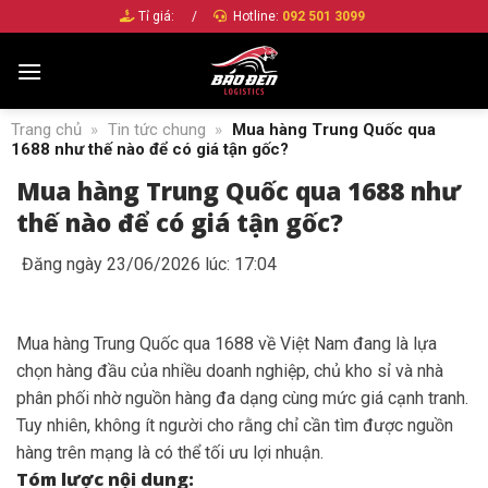
Bỏ
Tỉ giá:
/
Hotline:
092 501 3099
qua
nội
dung
Trang chủ
»
Tin tức chung
»
Mua hàng Trung Quốc qua
1688 như thế nào để có giá tận gốc?
Mua hàng Trung Quốc qua 1688 như
thế nào để có giá tận gốc?
Đăng ngày 23/06/2026 lúc: 17:04
Mua hàng Trung Quốc qua 1688 về Việt Nam đang là lựa
chọn hàng đầu của nhiều doanh nghiệp, chủ kho sỉ và nhà
phân phối nhờ nguồn hàng đa dạng cùng mức giá cạnh tranh.
Tuy nhiên, không ít người cho rằng chỉ cần tìm được nguồn
hàng trên mạng là có thể tối ưu lợi nhuận.
Tóm lược nội dung: