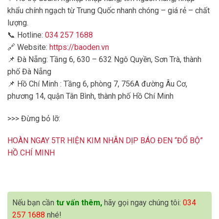
khẩu chính ngạch từ Trung Quốc nhanh chóng – giá rẻ – chất
lượng.
📞 Hotline:
034 257 1688
🔗 Website:
https://baoden.vn
📌 Đà Nẵng: Tầng 6, 630 – 632 Ngô Quyền, Sơn Trà, thành
phố Đà Nẵng
📌 Hồ Chí Minh : Tầng 6, phòng 7, 756A đường Âu Cơ,
phương 14, quận Tân Bình, thành phố Hồ Chí Minh
>>> Đừng bỏ lỡ:
HOÀN NGAY 5TR HIỆN KIM NHÂN DỊP BÁO ĐEN “ĐỔ BỘ”
HỒ CHÍ MINH
Nếu bạn cần
tư vấn thêm,
hãy gọi ngay chúng tôi:
034
257 1688
nhé!