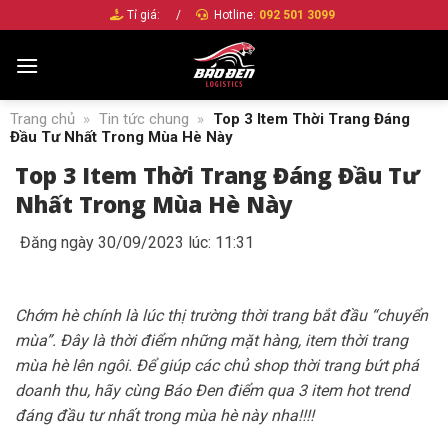
Bỏ
Tỉ giá:
/
Hotline:
092 501 3099
qua
nội
dung
Trang chủ
»
Tin tức chung
»
Top 3 Item Thời Trang Đáng
Đầu Tư Nhất Trong Mùa Hè Này
Top 3 Item Thời Trang Đáng Đầu Tư
Nhất Trong Mùa Hè Này
Đăng ngày 30/09/2023 lúc: 11:31
Chớm hè chính là lúc thị trường thời trang bắt đầu “chuyển
mùa”. Đây là thời điểm những mặt hàng, item thời trang
mùa hè lên ngôi. Để giúp các chủ shop thời trang bứt phá
doanh thu, hãy cùng Báo Đen điểm qua 3 item hot trend
đáng đầu tư nhất trong mùa hè này nha!!!!