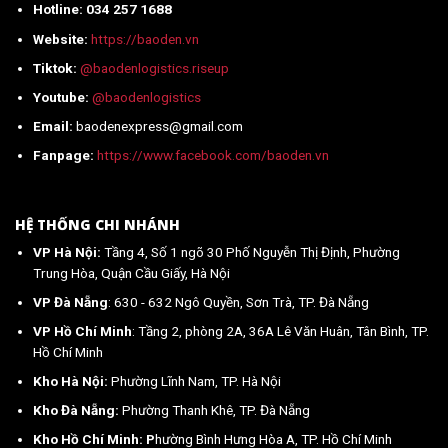
Hotline: 034 257 1688
Việt
Nam
Website:
https://baoden.vn
mới
nhất
Tiktok:
@baodenlogistics.riseup
2026
Youtube:
@baodenlogistics
Email:
baodenexpress@gmail.com
Fanpage:
https://www.facebook.com/baoden.vn
HỆ THỐNG CHI NHÁNH
VP Hà Nội:
Tầng 4, Số 1 ngõ 30 Phố Nguyễn Thị Định, Phường
Trung Hòa, Quận Cầu Giấy, Hà Nội
VP Đà Nẵng
: 630 - 632 Ngô Quyền, Sơn Trà, TP. Đà Nẵng
VP Hồ Chí Minh
: Tầng 2, phòng 2A, 36A Lê Văn Huân, Tân Bình, TP.
Hồ Chí Minh
Kho Hà Nội:
Phường Lĩnh Nam, TP. Hà Nội
Kho Đà Nẵng:
Phường Thanh Khê, TP. Đà Nẵng
Kho Hồ Chí Minh: P
hường Bình Hưng Hòa A, TP. Hồ Chí Minh