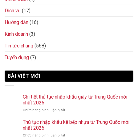
Dich vụ
(17)
Hướng dẫn
(16)
Kinh doanh
(3)
Tin tức chung
(568)
Tuyển dụng
(7)
BÀI VIẾT MỚI
Chi tiết thủ tục nhập khẩu giày từ Trung Quốc mới
nhất 2026
Chức năng bình luận bị tắt
ở
Chi
tiết
Thủ tục nhập khẩu kệ bếp nhựa từ Trung Quốc mới
thủ
nhất 2026
tục
Chức năng bình luận bị tắt
ở
nhập