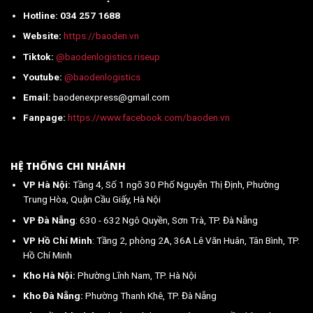
Hotline: 034 257 1688
Website:
https://baoden.vn
Tiktok:
@baodenlogistics.riseup
Youtube:
@baodenlogistics
Email:
baodenexpress@gmail.com
Fanpage:
https://www.facebook.com/baoden.vn
HỆ THỐNG CHI NHÁNH
VP Hà Nội:
Tầng 4, Số 1 ngõ 30 Phố Nguyễn Thị Định, Phường
Trung Hòa, Quận Cầu Giấy, Hà Nội
VP Đà Nẵng
: 630 - 632 Ngô Quyền, Sơn Trà, TP. Đà Nẵng
VP Hồ Chí Minh
: Tầng 2, phòng 2A, 36A Lê Văn Huân, Tân Bình, TP.
Hồ Chí Minh
Kho Hà Nội:
Phường Lĩnh Nam, TP. Hà Nội
Kho Đà Nẵng:
Phường Thanh Khê, TP. Đà Nẵng