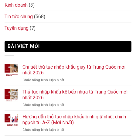
Kinh doanh
(3)
Tin tức chung
(568)
Tuyển dụng
(7)
BÀI VIẾT MỚI
Chi tiết thủ tục nhập khẩu giày từ Trung Quốc mới
nhất 2026
Chức năng bình luận bị tắt
ở
Chi
tiết
Thủ tục nhập khẩu kệ bếp nhựa từ Trung Quốc mới
thủ
nhất 2026
tục
Chức năng bình luận bị tắt
ở
nhập
Thủ
khẩu
tục
Hướng dẫn thủ tục nhập khẩu bình giữ nhiệt chính
giày
nhập
từ
ngạch từ A-Z (Mới Nhất)
khẩu
Trung
Chức năng bình luận bị tắt
ở
kệ
Quốc
Hướng
bếp