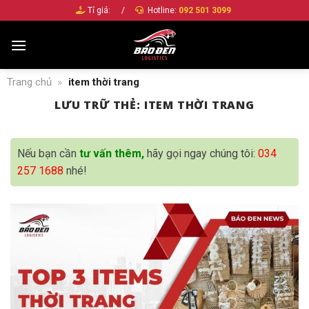
Bỏ
Tỉ giá:
/
Hotline:
092 501 3099
qua
nội
dung
Trang chủ
»
item thời trang
LƯU TRỮ THẺ:
ITEM THỜI TRANG
Nếu bạn cần
tư vấn thêm,
hãy gọi ngay chúng tôi:
034
257 1688
nhé!