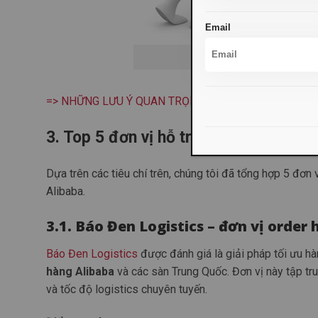
Email
Chín
=> NHỮNG LƯU Ý QUAN TRỌNG KHI MUA HÀNG ALIBA
3. Top 5 đơn vị hỗ trợ mua hàng Aliba
Dựa trên các tiêu chí trên, chúng tôi đã tổng hợp 5 đơn
Alibaba.
3.1. Báo Đen Logistics – đơn vị order
Báo Đen Logistics
được đánh giá là giải pháp tối ưu h
hàng Alibaba
và các sàn Trung Quốc. Đơn vị này tập trun
và tốc độ logistics chuyên tuyến.