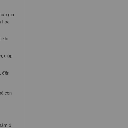
mức giá
u hóa
c khi
n, giúp
, đến
à còn
 nằm ở