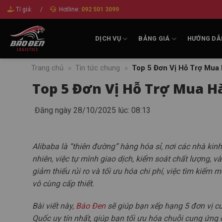
Bỏ
Tỉ giá:
/
Hotline:
092 501 3099
qua
nội
DỊCH VỤ
BẢNG GIÁ
HƯỚNG DẪ
dung
Trang chủ
»
Tin tức chung
»
Top 5 Đơn Vị Hỗ Trợ Mua 
Top 5 Đơn Vị Hỗ Trợ Mua H
Đăng ngày 28/10/2025 lúc: 08:13
Alibaba là “thiên đường” hàng hóa sỉ, nơi các nhà kin
nhiên, việc tự mình giao dịch, kiểm soát chất lượng, v
giảm thiểu rủi ro và tối ưu hóa chi phí, việc tìm kiếm 
vô cùng cấp thiết.
Bài viết này,
Báo Đen
sẽ giúp bạn xếp hạng 5 đơn vị cu
Quốc uy tín nhất, giúp bạn tối ưu hóa chuỗi cung ứng