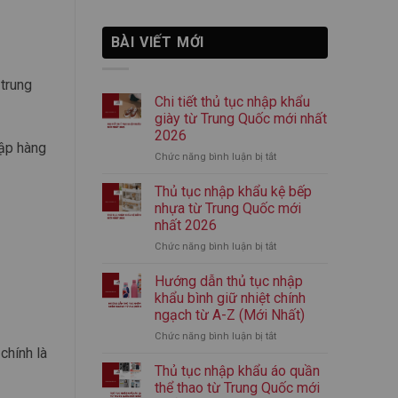
BÀI VIẾT MỚI
 trung
Chi tiết thủ tục nhập khẩu
giày từ Trung Quốc mới nhất
2026
hập hàng
Chức năng bình luận bị tắt
ở
Chi
tiết
Thủ tục nhập khẩu kệ bếp
thủ
nhựa từ Trung Quốc mới
tục
nhất 2026
nhập
Chức năng bình luận bị tắt
ở
khẩu
Thủ
giày
tục
từ
Hướng dẫn thủ tục nhập
nhập
Trung
khẩu bình giữ nhiệt chính
khẩu
Quốc
ngạch từ A-Z (Mới Nhất)
kệ
mới
Chức năng bình luận bị tắt
ở
bếp
nhất
chính là
Hướng
nhựa
2026
dẫn
từ
Thủ tục nhập khẩu áo quần
thủ
Trung
thể thao từ Trung Quốc mới
tục
Quốc