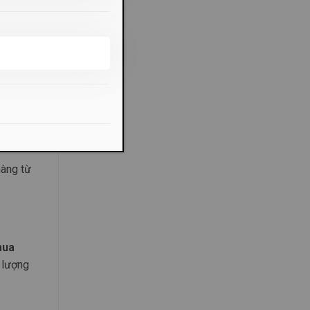
hàng từ
ua
t lượng