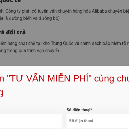
ịnh. Công ty phải có tuyến vận chuyển hàng hóa Alibaba chuyên biệ
ệt là đường biển và đường bộ).
à đổi trả
kiểm hàng chặt chẽ tại kho Trung Quốc và chính sách bảo hiểm rõ 
ng trong quá trình vận chuyển.
ẹn "TƯ VẤN MIỄN PHÍ" cùng ch
g
Số điện thoại*