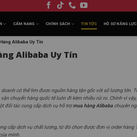
N
CẨM NANG
CHÍNH SÁCH
TIN TỨC
HỒ SƠ NĂNG LỰC
Hàng Alibaba Uy Tín
àng Alibaba Uy Tín
h doanh có thể tìm được nguồn hàng tận gốc với số lượng lớn. T
à vận chuyển hàng quốc tế luôn đi kèm nhiều rủi ro. Chính vì vậy,
một đối tác cung cấp dịch vụ hỗ trợ
mua hàng Alibaba
chuyên ngh
ng cấp dịch vụ chất lượng, từ đó chọn được đơn vị order hàng 
 của mình.