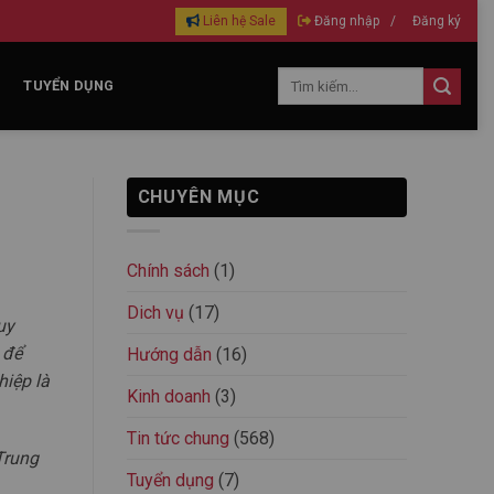
Liên hệ Sale
Đăng nhập
/
Đăng ký
TUYỂN DỤNG
CHUYÊN MỤC
Chính sách
(1)
Dich vụ
(17)
uy
 để
Hướng dẫn
(16)
iệp là
Kinh doanh
(3)
Tin tức chung
(568)
Trung
Tuyển dụng
(7)