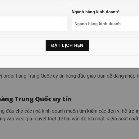
Ngành hàng kinh doanh*
h sách đổi trả hàng hóa
BA VỀ VIỆT NAM
ba về Việt Nam uy tín
 vị order hàng Trung Quốc uy tín hàng đầu giúp bạn dễ dàng nhập 
 hàng Trung Quốc uy tín
àng đầu cho các nhà kinh doanh muốn tìm kiếm các đơn vị hỗ trợ
m
g vào việc giải quyết triệt để hai vấn đề lớn nhất: kiểm soát chấ