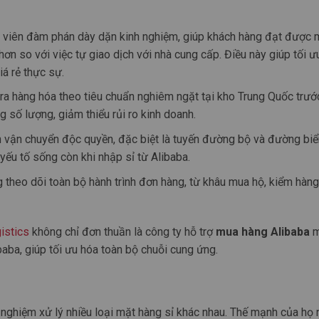
viên đàm phán dày dặn kinh nghiệm, giúp khách hàng đạt được 
 hơn so với việc tự giao dịch với nhà cung cấp. Điều này giúp tối ư
iá rẻ thực sự.
ra hàng hóa theo tiêu chuẩn nghiêm ngặt tại kho Trung Quốc trướ
ố lượng, giảm thiểu rủi ro kinh doanh.
 vận chuyển độc quyền, đặc biệt là tuyến đường bộ và đường biể
 yếu tố sống còn khi nhập sỉ từ Alibaba.
theo dõi toàn bộ hành trình đơn hàng, từ khâu mua hộ, kiểm hàng
istics
không chỉ đơn thuần là công ty hỗ trợ
mua hàng Alibaba
m
baba, giúp tối ưu hóa toàn bộ chuỗi cung ứng.
h nghiệm xử lý nhiều loại mặt hàng sỉ khác nhau. Thế mạnh của họ