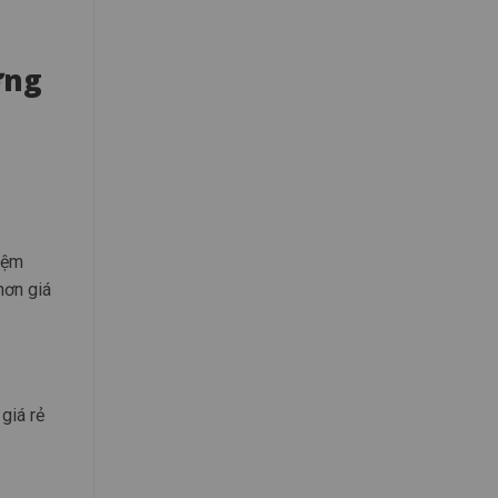
ợng
iệm
hơn giá
giá rẻ