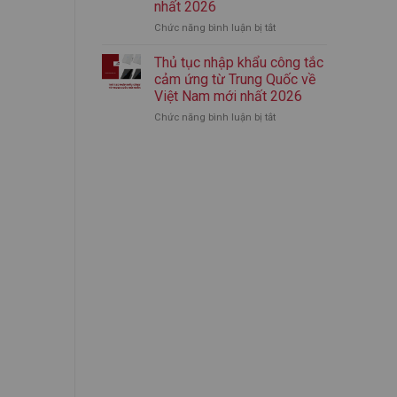
nhất 2026
nhập
mới
Chức năng bình luận bị tắt
ở
khẩu
nhất
Thủ
bình
2026
tục
giữ
Thủ tục nhập khẩu công tắc
nhập
nhiệt
cảm ứng từ Trung Quốc về
khẩu
chính
Việt Nam mới nhất 2026
áo
ngạch
Chức năng bình luận bị tắt
ở
quần
từ
Thủ
thể
A-
tục
thao
Z
nhập
từ
(Mới
khẩu
Trung
Nhất)
công
Quốc
tắc
mới
cảm
nhất
ứng
2026
từ
Trung
Quốc
về
Việt
Nam
mới
nhất
2026