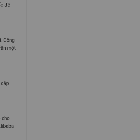
ốc độ
t. Công
cần một
g cấp
) cho
Alibaba