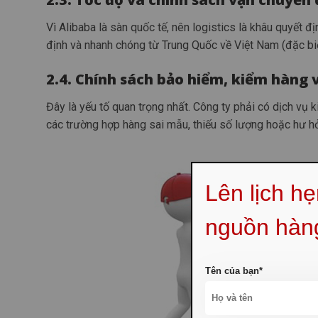
Vì Alibaba là sàn quốc tế, nên logistics là khâu quyết đ
định và nhanh chóng từ Trung Quốc về Việt Nam (đặc bi
2.4. Chính sách bảo hiểm, kiểm hàng v
Đây là yếu tố quan trọng nhất. Công ty phải có dịch vụ 
các trường hợp hàng sai mẫu, thiếu số lượng hoặc hư hỏ
Lên lịch h
nguồn hàn
Tên của bạn*