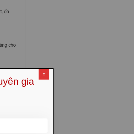
t, ổn
ràng cho
x
uyên gia