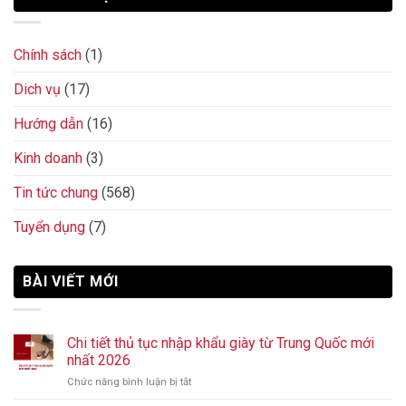
Chính sách
(1)
Dich vụ
(17)
Hướng dẫn
(16)
Kinh doanh
(3)
Tin tức chung
(568)
Tuyển dụng
(7)
BÀI VIẾT MỚI
Chi tiết thủ tục nhập khẩu giày từ Trung Quốc mới
nhất 2026
Chức năng bình luận bị tắt
ở
Chi