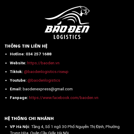
từ
2026
Trung
Quốc
về
Việt
Nam
mới
nhất
2026
THÔNG TIN LIÊN HỆ
Hotline: 034 257 1688
Website:
https://baoden.vn
Tiktok:
@baodenlogistics.riseup
Youtube:
@baodenlogistics
Email:
baodenexpress@gmail.com
Fanpage:
https://www.facebook.com/baoden.vn
HỆ THỐNG CHI NHÁNH
VP Hà Nội:
Tầng 4, Số 1 ngõ 30 Phố Nguyễn Thị Định, Phường
Trung Hòa, Quận Cầu Giấy, Hà Nội