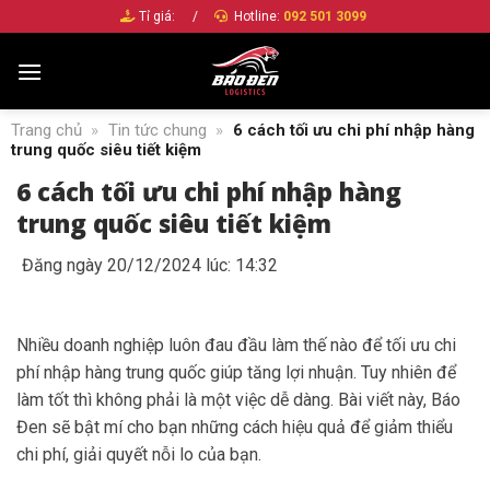
Bỏ
Tỉ giá:
/
Hotline:
092 501 3099
qua
nội
dung
Trang chủ
»
Tin tức chung
»
6 cách tối ưu chi phí nhập hàng
trung quốc siêu tiết kiệm
6 cách tối ưu chi phí nhập hàng
trung quốc siêu tiết kiệm
Đăng ngày 20/12/2024 lúc: 14:32
Nhiều doanh nghiệp luôn đau đầu làm thế nào để tối ưu chi
phí nhập hàng trung quốc giúp tăng lợi nhuận. Tuy nhiên để
làm tốt thì không phải là một việc dễ dàng. Bài viết này, Báo
Đen sẽ bật mí cho bạn những cách hiệu quả để giảm thiểu
chi phí, giải quyết nỗi lo của bạn.