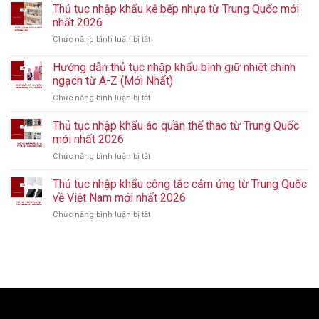
tiết
Thủ tục nhập khẩu kệ bếp nhựa từ Trung Quốc mới
thủ
nhất 2026
tục
Chức năng bình luận bị tắt
ở
nhập
Thủ
khẩu
tục
Hướng dẫn thủ tục nhập khẩu bình giữ nhiệt chính
giày
nhập
từ
ngạch từ A-Z (Mới Nhất)
khẩu
Trung
Chức năng bình luận bị tắt
ở
kệ
Quốc
Hướng
bếp
mới
dẫn
Thủ tục nhập khẩu áo quần thể thao từ Trung Quốc
nhựa
nhất
thủ
từ
mới nhất 2026
2026
tục
Trung
Chức năng bình luận bị tắt
ở
nhập
Quốc
Thủ
khẩu
mới
tục
Thủ tục nhập khẩu công tắc cảm ứng từ Trung Quốc
bình
nhất
nhập
giữ
về Việt Nam mới nhất 2026
2026
khẩu
nhiệt
Chức năng bình luận bị tắt
ở
áo
chính
Thủ
quần
ngạch
tục
thể
từ
nhập
thao
A-
khẩu
từ
Z
công
Trung
(Mới
tắc
Quốc
Nhất)
cảm
mới
ứng
nhất