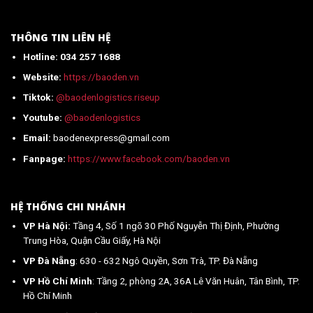
từ
2026
Trung
Quốc
THÔNG TIN LIÊN HỆ
về
Hotline: 034 257 1688
Việt
Nam
Website:
https://baoden.vn
mới
nhất
Tiktok:
@baodenlogistics.riseup
2026
Youtube:
@baodenlogistics
Email:
baodenexpress@gmail.com
Fanpage:
https://www.facebook.com/baoden.vn
HỆ THỐNG CHI NHÁNH
VP Hà Nội:
Tầng 4, Số 1 ngõ 30 Phố Nguyễn Thị Định, Phường
Trung Hòa, Quận Cầu Giấy, Hà Nội
VP Đà Nẵng
: 630 - 632 Ngô Quyền, Sơn Trà, TP. Đà Nẵng
VP Hồ Chí Minh
: Tầng 2, phòng 2A, 36A Lê Văn Huân, Tân Bình, TP.
Hồ Chí Minh