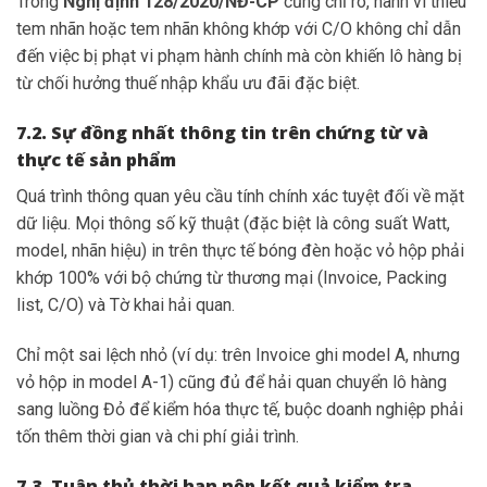
Trong
Nghị định 128/2020/NĐ-CP
cũng chỉ rõ, hành vi thiếu
tem nhãn hoặc tem nhãn không khớp với C/O không chỉ dẫn
đến việc bị phạt vi phạm hành chính mà còn khiến lô hàng bị
từ chối hưởng thuế nhập khẩu ưu đãi đặc biệt.
7.2. Sự đồng nhất thông tin trên chứng từ và
thực tế sản phẩm
Quá trình thông quan yêu cầu tính chính xác tuyệt đối về mặt
dữ liệu. Mọi thông số kỹ thuật (đặc biệt là công suất Watt,
model, nhãn hiệu) in trên thực tế bóng đèn hoặc vỏ hộp phải
khớp 100% với bộ chứng từ thương mại (Invoice, Packing
list, C/O) và Tờ khai hải quan.
Chỉ một sai lệch nhỏ (ví dụ: trên Invoice ghi model A, nhưng
vỏ hộp in model A-1) cũng đủ để hải quan chuyển lô hàng
sang luồng Đỏ để kiểm hóa thực tế, buộc doanh nghiệp phải
tốn thêm thời gian và chi phí giải trình.
7.3. Tuân thủ thời hạn nộp kết quả kiểm tra