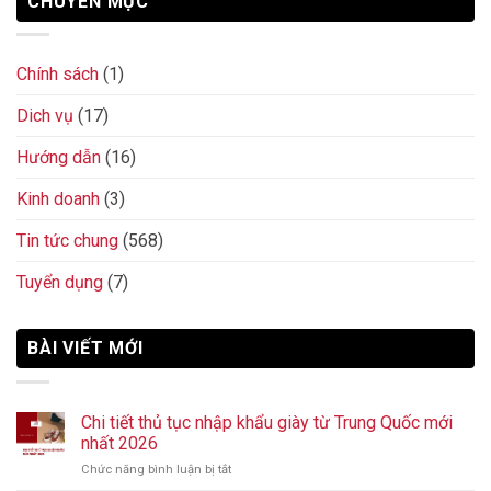
CHUYÊN MỤC
Chính sách
(1)
Dich vụ
(17)
Hướng dẫn
(16)
Kinh doanh
(3)
Tin tức chung
(568)
Tuyển dụng
(7)
BÀI VIẾT MỚI
Chi tiết thủ tục nhập khẩu giày từ Trung Quốc mới
nhất 2026
Chức năng bình luận bị tắt
ở
Chi