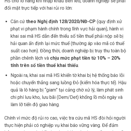
HS cho lô hàng khi nhập khẩu đèn led, doanh nghiệp sẽ phải
đối mặt trực tiếp với hai rủi ro lớn:
Căn cứ
theo Nghị định 128/2020/NĐ-CP
(quy định xử
phạt vi phạm hành chính trong lĩnh vực hải quan), hành vi
khai sai mã HS dẫn đến thiếu số tiền thuế phải nộp sẽ bị
hải quan ấn định lại mức thuế (thường áp vào mã có thuế
suất cao hơn). Đồng thời, doanh nghiệp bị truy thu toàn bộ
phần chênh lệch và
chịu mức phạt tiền từ 10% – 20%
tính trên số tiền thuế khai thiếu
.
Ngoài ra, khai sai mã HS khiến tờ khai bị hệ thống báo lỗi
hoặc chuyển thẳng sang luồng Đỏ (kiểm hóa thực tế). Hậu
quả là lô hàng bị “giam” tại cảng chờ xử lý, làm phát sinh
chi phí lưu kho, lưu bãi (Dem/Det) khổng lồ mỗi ngày và
làm lỡ tiến độ giao hàng.
Chính vì mức độ rủi ro cao, việc tra cứu mã HS đòi hỏi người
thực hiện phải có nghiệp vụ khai báo vững vàng. Để đảm