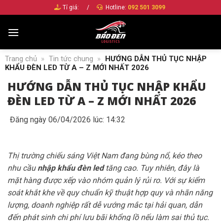
Bỏ
Tỉ giá:
/
Hotline:
092 501 3099
qua
nội
dung
Trang chủ
»
Tin tức chung
»
HƯỚNG DẪN THỦ TỤC NHẬP
KHẨU ĐÈN LED TỪ A – Z MỚI NHẤT 2026
HƯỚNG DẪN THỦ TỤC NHẬP KHẨU
ĐÈN LED TỪ A – Z MỚI NHẤT 2026
Đăng ngày 06/04/2026 lúc: 14:32
Thị trường chiếu sáng Việt Nam đang bùng nổ, kéo theo
nhu cầu
nhập khẩu đèn led
tăng cao. Tuy nhiên, đây là
mặt hàng được xếp vào nhóm quản lý rủi ro. Với sự kiểm
soát khắt khe về quy chuẩn kỹ thuật hợp quy và nhãn năng
lượng, doanh nghiệp rất dễ vướng mắc tại hải quan, dẫn
đến phát sinh chi phí lưu bãi khổng lồ nếu làm sai thủ tục.