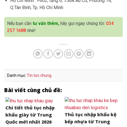
Hồ Chí Minh : F602, tầng 6, 756A Âu Cơ, Phường 14,
Q.Tân Bình, Tp. Hồ Chí Minh
Nếu bạn cần
tư vấn thêm,
hãy gọi ngay chúng tôi:
034
257 1688
nhé!
Danh mục:
Tin tức chung
.
Bài viết cùng chủ đề:
Chi tiết thủ tục nhập
Thủ tục nhập khẩu kệ
khẩu giày từ Trung
bếp nhựa từ Trung
Quốc mới nhất 2026