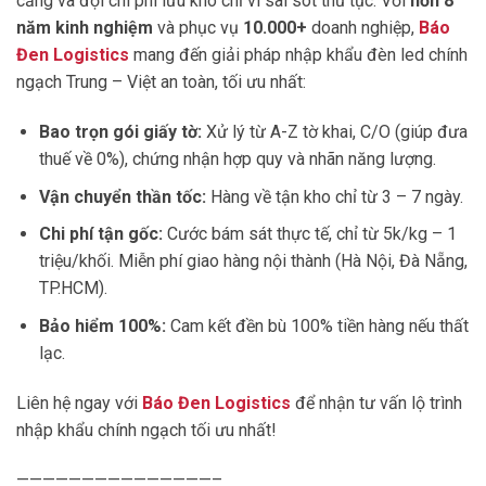
cảng và đội chi phí lưu kho chỉ vì sai sót thủ tục. Với
hơn 8
năm kinh nghiệm
và phục vụ
10.000+
doanh nghiệp,
Báo
Đen Logistics
mang đến giải pháp nhập khẩu đèn led chính
ngạch Trung – Việt an toàn, tối ưu nhất:
Bao trọn gói giấy tờ:
Xử lý từ A-Z tờ khai, C/O (giúp đưa
thuế về 0%), chứng nhận hợp quy và nhãn năng lượng.
Vận chuyển thần tốc:
Hàng về tận kho chỉ từ 3 – 7 ngày.
Chi phí tận gốc:
Cước bám sát thực tế, chỉ từ 5k/kg – 1
triệu/khối. Miễn phí giao hàng nội thành (Hà Nội, Đà Nẵng,
TP.HCM).
Bảo hiểm 100%:
Cam kết đền bù 100% tiền hàng nếu thất
lạc.
Liên hệ ngay với
Báo Đen Logistics
để nhận tư vấn lộ trình
nhập khẩu chính ngạch tối ưu nhất!
———————————————–