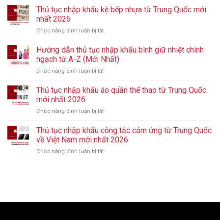
tiết
Thủ tục nhập khẩu kệ bếp nhựa từ Trung Quốc mới
thủ
nhất 2026
tục
Chức năng bình luận bị tắt
ở
nhập
Thủ
khẩu
tục
Hướng dẫn thủ tục nhập khẩu bình giữ nhiệt chính
giày
nhập
từ
ngạch từ A-Z (Mới Nhất)
khẩu
Trung
Chức năng bình luận bị tắt
ở
kệ
Quốc
Hướng
bếp
mới
dẫn
Thủ tục nhập khẩu áo quần thể thao từ Trung Quốc
nhựa
nhất
thủ
từ
mới nhất 2026
2026
tục
Trung
Chức năng bình luận bị tắt
ở
nhập
Quốc
Thủ
khẩu
mới
tục
Thủ tục nhập khẩu công tắc cảm ứng từ Trung Quốc
bình
nhất
nhập
giữ
về Việt Nam mới nhất 2026
2026
khẩu
nhiệt
Chức năng bình luận bị tắt
ở
áo
chính
Thủ
quần
ngạch
tục
thể
từ
nhập
thao
A-
khẩu
từ
Z
công
Trung
(Mới
tắc
Quốc
Nhất)
cảm
mới
ứng
nhất