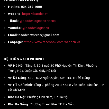
Hotline: 034 257 1688
Website:
https://baoden.vn
Tiktok:
@baodenlogistics.riseup
Youtube:
@baodenlogistics
Email:
baodenexpress@gmail.com
Fanpage:
https://www.facebook.com/baoden.vn
HỆ THỐNG CHI NHÁNH
VP Hà Nội:
Tầng 4, Số 1 ngõ 30 Phố Nguyễn Thị Định, Phường
Trung Hòa, Quận Cầu Giấy, Hà Nội
VP Đà Nẵng
: 630 - 632 Ngô Quyền, Sơn Trà, TP. Đà Nẵng
VP Hồ Chí Minh
: Tầng 2, phòng 2A, 36A Lê Văn Huân, Tân Bình, TP.
Hồ Chí Minh
Kho Hà Nội:
Phường Lĩnh Nam, TP. Hà Nội
Kho Đà Nẵng:
Phường Thanh Khê, TP. Đà Nẵng