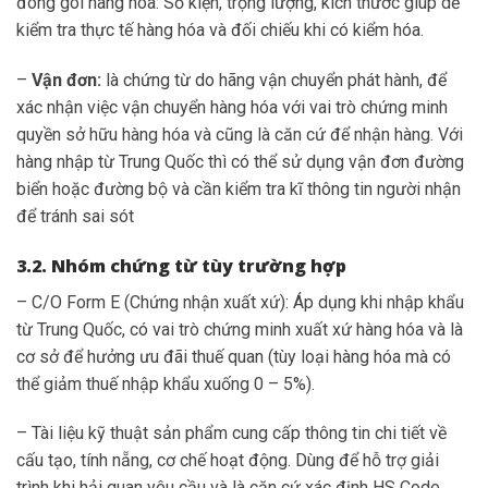
đóng gói hàng hóa: Số kiện, trọng lượng, kích thước giúp dễ
kiểm tra thực tế hàng hóa và đối chiếu khi có kiểm hóa.
–
Vận đơn:
là chứng từ do hãng vận chuyển phát hành, để
xác nhận việc vận chuyển hàng hóa với vai trò chứng minh
quyền sở hữu hàng hóa và cũng là căn cứ để nhận hàng. Với
hàng nhập từ Trung Quốc thì có thể sử dụng vận đơn đường
biển hoặc đường bộ và cần kiểm tra kĩ thông tin người nhận
để tránh sai sót
3.2. Nhóm chứng từ tùy trường hợp
– C/O Form E (Chứng nhận xuất xứ): Áp dụng khi nhập khẩu
từ Trung Quốc, có vai trò chứng minh xuất xứ hàng hóa và là
cơ sở để hưởng ưu đãi thuế quan (tùy loại hàng hóa mà có
thể giảm thuế nhập khẩu xuống 0 – 5%).
– Tài liệu kỹ thuật sản phẩm cung cấp thông tin chi tiết về
cấu tạo, tính nẵng, cơ chế hoạt động. Dùng để hỗ trợ giải
trình khi hải quan yêu cầu và là căn cứ xác định HS Code