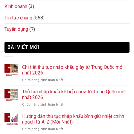
Kinh doanh
(3)
Tin tức chung
(568)
Tuyển dụng
(7)
BÀI VIẾT MỚI
Chi tiết thủ tục nhập khẩu giày từ Trung Quốc mới
nhất 2026
Chức năng bình luận bị tắt
ở
Chi
tiết
Thủ tục nhập khẩu kệ bếp nhựa từ Trung Quốc mới
thủ
nhất 2026
tục
Chức năng bình luận bị tắt
ở
nhập
Thủ
khẩu
tục
Hướng dẫn thủ tục nhập khẩu bình giữ nhiệt chính
giày
nhập
từ
ngạch từ A-Z (Mới Nhất)
khẩu
Trung
Chức năng bình luận bị tắt
ở
kệ
Quốc