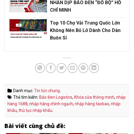
NHÂN DỊP BÁO ĐEN “ĐỔ BỘ” HỒ
CHÍ MINH
Top 10 Chợ Vải Trung Quốc Lớn
Không Nên Bỏ Lỡ Dành Cho Dân
Buôn Sỉ
Danh mục:
Tin tức chung
.
Thẻ tìm kiếm:
Báo Đen Logistics
,
Khóa cửa thông minh
,
nhập
hàng 1688
,
nhập hàng chính ngạch
,
nhập hàng taobao
,
nhập
khẩu
,
thủ tục nhập khẩu
.
Bài viết cùng chủ đề: