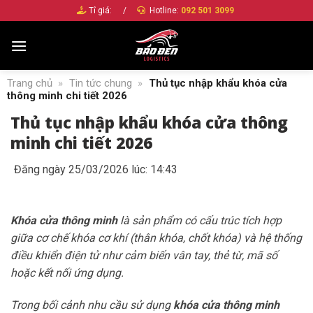
Bỏ
Tỉ giá:
/
Hotline:
092 501 3099
qua
nội
dung
Trang chủ
»
Tin tức chung
»
Thủ tục nhập khẩu khóa cửa
thông minh chi tiết 2026
Thủ tục nhập khẩu khóa cửa thông
minh chi tiết 2026
Đăng ngày 25/03/2026 lúc: 14:43
Khóa cửa thông minh
là sản phẩm có cấu trúc tích hợp
giữa cơ chế khóa cơ khí (thân khóa, chốt khóa) và hệ thống
điều khiển điện tử như cảm biến vân tay, thẻ từ, mã số
hoặc kết nối ứng dụng.
Trong bối cảnh nhu cầu sử dụng
khóa cửa thông minh