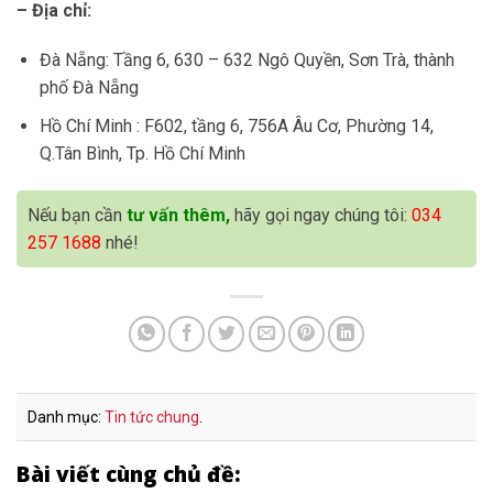
– Địa chỉ:
Đà Nẵng: Tầng 6, 630 – 632 Ngô Quyền, Sơn Trà, thành
phố Đà Nẵng
Hồ Chí Minh : F602, tầng 6, 756A Âu Cơ, Phường 14,
Q.Tân Bình, Tp. Hồ Chí Minh
Nếu bạn cần
tư vấn thêm,
hãy gọi ngay chúng tôi:
034
257 1688
nhé!
Danh mục:
Tin tức chung
.
Bài viết cùng chủ đề: