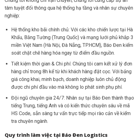
Chúng tôi không chỉ vận chuyển, chúng tôi cung cấp sự an
tâm tuyệt đối thông qua hệ thống hạ tầng và nhân sự chuyên
nghiệp:
Hệ thống kho bãi chính chủ: Với các kho chiến lược tại Hà
Khẩu, Bằng Tường (Trung Quốc) và mạng lưới phủ khắp 3
miền Việt Nam (Hà Nội, Đà Nẵng, TP.HCM), Báo Đen kiểm
soát chặt chẽ hàng hóa ngay từ điểm đầu nguồn.
Tiết kiệm thời gian & Chi phí: Chúng tôi cam kết xử lý đơn
hàng chỉ trong 8h kể từ khi khách hàng đặt cọc. Với bảng
giá công khai, minh bạch, doanh nghiệp luôn chủ động
được chi phí đầu vào mà không lo phát sinh phụ phí.
Đội ngũ chuyên gia 24/7: Nhân sự tại Báo Đen thành thạo
tiếng Trung, tiếng Anh và có kiến thức chuyên sâu về mã
HS Code, sẵn sàng tư vấn trực tiếp mọi rào cản về kiểm
tra chuyên ngành.
Quy trình làm việc tại Báo Đen Logistics