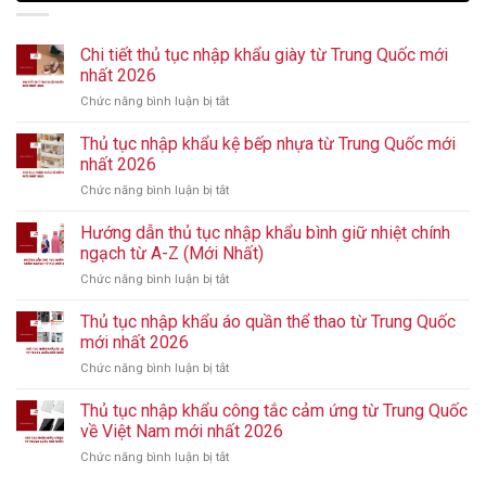
Chi tiết thủ tục nhập khẩu giày từ Trung Quốc mới
nhất 2026
Chức năng bình luận bị tắt
ở
Chi
tiết
Thủ tục nhập khẩu kệ bếp nhựa từ Trung Quốc mới
thủ
nhất 2026
tục
Chức năng bình luận bị tắt
ở
nhập
Thủ
khẩu
tục
Hướng dẫn thủ tục nhập khẩu bình giữ nhiệt chính
giày
nhập
từ
ngạch từ A-Z (Mới Nhất)
khẩu
Trung
Chức năng bình luận bị tắt
ở
kệ
Quốc
Hướng
bếp
mới
dẫn
Thủ tục nhập khẩu áo quần thể thao từ Trung Quốc
nhựa
nhất
thủ
từ
mới nhất 2026
2026
tục
Trung
Chức năng bình luận bị tắt
ở
nhập
Quốc
Thủ
khẩu
mới
tục
Thủ tục nhập khẩu công tắc cảm ứng từ Trung Quốc
bình
nhất
nhập
giữ
về Việt Nam mới nhất 2026
2026
khẩu
nhiệt
Chức năng bình luận bị tắt
ở
áo
chính
Thủ
quần
ngạch