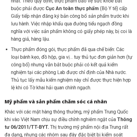
nhất. Theo quy định, thực phẩm bảo vệ sức khỏe bắt
buộc phải được
Cục An toàn thực phẩm
(Bộ Y tế) cấp
Giấy tiếp nhận đăng ký bản công bố sản phẩm trước khi
lưu hành. Việc nhập khẩu qua đường tiểu ngạch đồng
nghĩa với việc sản phẩm không có giấy phép này, bị coi là
hàng giả, hàng lậu.
Thực phẩm đóng gói, thực phẩm đã qua chế biến: Các
loại bánh kẹo, đồ hộp, gia vị… tuy thủ tục đơn giản hơn (tự
công bố) nhưng vẫn bắt buộc phải có kết quả kiểm
nghiệm tại các phòng Lab được chỉ định của Nhà nước.
Thủ tục lấy mẫu kiểm nghiệm này chỉ được thực hiện hợp
lệ khi có Tờ khai hải quan chính ngạch.
Mỹ phẩm và sản phẩm chăm sóc cá nhân
Khác với các mặt hàng thông thường, mỹ phẩm Trung Quốc
khi vào Việt Nam chịu sự điều chỉnh nghiêm ngặt của
Thông
tư 06/2011/TT-BYT.
Thị trường mỹ phẩm nội địa Trung rất
đa dạng, nhưng các nhóm sau đây đặc biệt bị kiểm soát