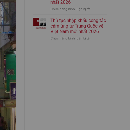
nhất 2026
nhập
mới
Chức năng bình luận bị tắt
ở
khẩu
nhất
Thủ
bình
2026
tục
giữ
Thủ tục nhập khẩu công tắc
nhập
nhiệt
cảm ứng từ Trung Quốc về
khẩu
chính
Việt Nam mới nhất 2026
áo
ngạch
Chức năng bình luận bị tắt
ở
quần
từ
Thủ
thể
A-
tục
thao
Z
nhập
từ
(Mới
khẩu
Trung
Nhất)
công
Quốc
tắc
mới
cảm
nhất
ứng
2026
từ
Trung
Quốc
về
Việt
Nam
mới
nhất
2026