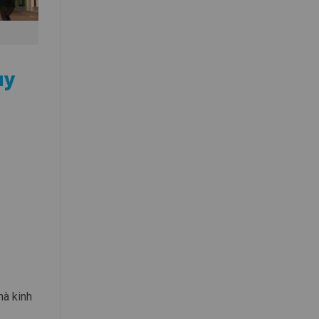
uy
hà kinh