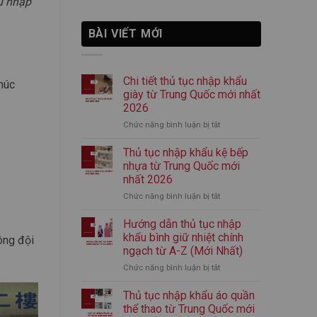
ụ nhập
BÀI VIẾT MỚI
Chi tiết thủ tục nhập khẩu
húc
giày từ Trung Quốc mới nhất
2026
Chức năng bình luận bị tắt
ở
Chi
tiết
Thủ tục nhập khẩu kệ bếp
thủ
nhựa từ Trung Quốc mới
tục
nhất 2026
nhập
Chức năng bình luận bị tắt
ở
khẩu
Thủ
giày
tục
từ
Hướng dẫn thủ tục nhập
nhập
Trung
khẩu bình giữ nhiệt chính
ông đội
khẩu
Quốc
ngạch từ A-Z (Mới Nhất)
kệ
mới
Chức năng bình luận bị tắt
ở
bếp
nhất
Hướng
nhựa
2026
dẫn
từ
Thủ tục nhập khẩu áo quần
thủ
Trung
thể thao từ Trung Quốc mới
tục
Quốc