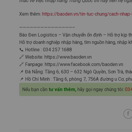
mắc về việc nhập hàng Trung Quốc thì hãy liên hệ ng
Xem thêm:
https://baoden.vn/tin-tuc-chung/cach-nhap
———————————————–
Báo Đen Logistics – Vận chuyển ổn định – Hỗ trợ kịp th
Hỗ trợ doanh nghiệp nhập hàng, tìm nguồn hàng, nhập k
📞 Hotline : 034 257 1688
🔗 Website: https://www.baoden.vn
🔗 Fanpage: https://www.facebook.com/baoden.vn
📌 Đà Nẵng: Tầng 6, 630 – 632 Ngô Quyền, Sơn Trà, th
📌 Hồ Chí Minh : Tầng 6, phòng 7, 756A đường u Cơ, ph
Nếu bạn cần
tư vấn thêm,
hãy gọi ngay chúng tôi:
03