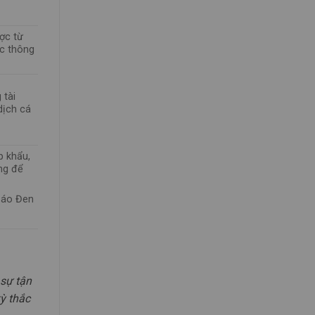
ợc từ
ác thông
 tài
dịch cá
p khẩu,
ng để
 Báo Đen
 sự tận
kỳ thắc