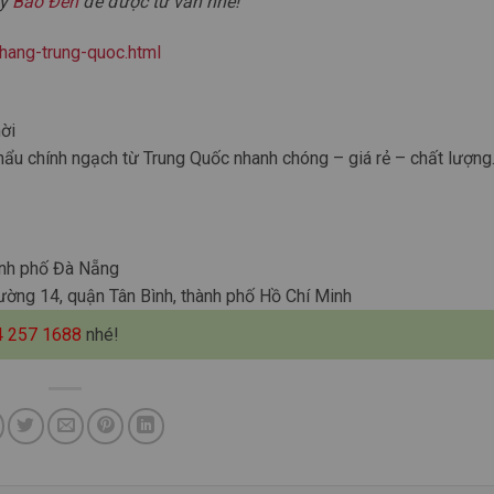
ay
Báo Đen
để được tư vấn nhé!
-hang-trung-quoc.html
ời
hẩu chính ngạch từ Trung Quốc nhanh chóng – giá rẻ – chất lượng
ành phố Đà Nẵng
ường 14, quận Tân Bình, thành phố Hồ Chí Minh
4 257 1688
nhé!