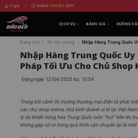
Bỏ
Tỉ giá:
/
Hotline:
092 501 3099
qua
nội
DỊCH VỤ
BẢNG GIÁ
HƯỚNG DẪ
dung
Trang chủ
»
Tin tức chung
»
Nhập Hàng Trung Quốc Uy
Nhập Hàng Trung Quốc Uy T
Pháp Tối Ưu Cho Chủ Shop
Đăng ngày 12/04/2025 lúc: 10:54
Trong bối cảnh thị trường thương mại điện tử phát tri
các chủ shop online, nhà kinh doanh sỉ lẻ tại Việt N
lý do khiến hàng hóa Trung Quốc luôn “hot” trên thị t
không gặp rủi ro trong quá trình vận chuyển lại là một 