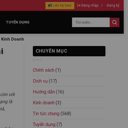
Liên hệ Sale
Đăng nhập
/
Đăng ký
TUYỂN DỤNG
p Kinh Doanh
i
CHUYÊN MỤC
Chính sách
(1)
Dich vụ
(17)
Hướng dẫn
(16)
còn với
ạng là
Kinh doanh
(3)
iá,
Tin tức chung
(568)
Tuyển dụng
(7)