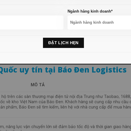
t
Ngành hàng kinh doanh*
sai sót về số lượng, sản phẩm không đúng mô tả, Báo Đen sẽ hỗ
rò như người đồng hành kinh doanh. Chúng tôi hỗ trợ bạn lựa chọn
 quay vốn.
uốc uy tín tại Báo Đen Logistics
MÔ TẢ
 hộ trên các sàn thương mại điện tử nội địa Trung như Taobao, 1688,
ốc về kho Việt Nam của Báo Đen. Khách hàng sẽ cung cấp nhu cầu 
 sản phẩm, Báo Đen sẽ tìm kiếm, liên hệ với nhà cung cấp để mua hàn
ệm, năng lực vận chuyển lớn sẽ đảm bảo tốc độ và thời gian giao hàn