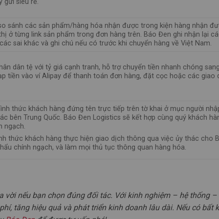
 gửi siêu rẻ.
 so sánh các sản phẩm/hàng hóa nhận được trong kiện hàng nhận đư
hị ở từng link sản phẩm trong đơn hàng trên. Báo Đen ghi nhận lại c
các sai khác và ghi chú nếu có trước khi chuyển hàng về Việt Nam.
hân dân tệ với tỷ giá cạnh tranh, hỗ trợ chuyển tiền nhanh chóng sang
 tiền vào ví Alipay để thanh toán đơn hàng, đặt cọc hoặc các giao 
hình thức khách hàng đứng tên trực tiếp trên tờ khai ở mục người nhậ
tác bên Trung Quốc. Báo Đen Logistics sẽ kết hợp cùng quý khách hà
h ngạch.
ình thức khách hàng thực hiện giao dịch thông qua việc ủy thác cho
 khẩu chính ngạch, và làm mọi thủ tục thông quan hàng hóa.
a vời nếu bạn chọn đúng đối tác. Với kinh nghiệm – hệ thống –
phí, tăng hiệu quả và phát triển kinh doanh lâu dài. Nếu có bất 