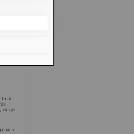
 trợ xử
 mặt
 Tmall,
của
g và vận
g nhanh