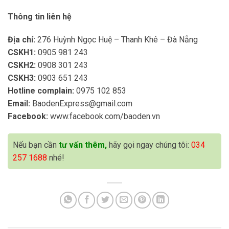
Thông tin liên hệ
Địa chỉ:
276 Huỳnh Ngọc Huệ – Thanh Khê – Đà Nẵng
CSKH1:
0905 981 243
CSKH2:
0908 301 243
CSKH3:
0903 651 243
Hotline complain:
0975 102 853
Email:
BaodenExpress@gmail.com
Facebook:
www.facebook.com/baoden.vn
Nếu bạn cần
tư vấn thêm,
hãy gọi ngay chúng tôi:
034
257 1688
nhé!