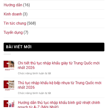
Hướng dẫn
(16)
Kinh doanh
(3)
Tin tức chung
(568)
Tuyển dụng
(7)
BÀI VIẾT MỚI
Chi tiết thủ tục nhập khẩu giày từ Trung Quốc mới
nhất 2026
Chức năng bình luận bị tắt
ở
Chi
tiết
Thủ tục nhập khẩu kệ bếp nhựa từ Trung Quốc mới
thủ
nhất 2026
tục
Chức năng bình luận bị tắt
ở
nhập
Thủ
khẩu
tục
Hướng dẫn thủ tục nhập khẩu bình giữ nhiệt chính
giày
nhập
từ
ngạch từ A-Z (Mới Nhất)