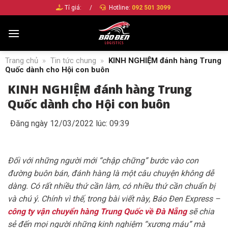
Bỏ
Tỉ giá:
/
Hotline:
092 501 3099
qua
nội
dung
Trang chủ
»
Tin tức chung
»
KINH NGHIỆM đánh hàng Trung
Quốc dành cho Hội con buôn
KINH NGHIỆM đánh hàng Trung
Quốc dành cho Hội con buôn
Đăng ngày 12/03/2022 lúc: 09:39
Đối với những người mới “chập chững” bước vào con
đường buôn bán, đánh hàng là một câu chuyện không dễ
dàng. Có rất nhiều thứ cần làm, có nhiều thứ cần chuẩn bị
và chú ý. Chính vì thế, trong bài viết này, Báo Đen Express –
công ty vận chuyển hàng Trung Quốc về Đà Nẵng
sẽ chia
sẻ đến mọi người những kinh nghiệm “xương máu” mà