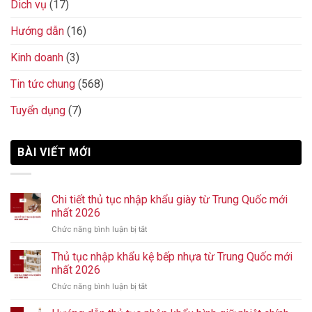
Dich vụ
(17)
Hướng dẫn
(16)
Kinh doanh
(3)
Tin tức chung
(568)
Tuyển dụng
(7)
BÀI VIẾT MỚI
Chi tiết thủ tục nhập khẩu giày từ Trung Quốc mới
nhất 2026
Chức năng bình luận bị tắt
ở
Chi
tiết
Thủ tục nhập khẩu kệ bếp nhựa từ Trung Quốc mới
thủ
nhất 2026
tục
Chức năng bình luận bị tắt
ở
nhập
Thủ
khẩu
tục