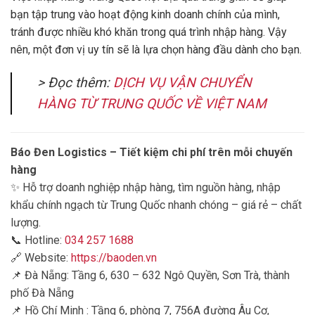
bạn tập trung vào hoạt động kinh doanh chính của mình,
tránh được nhiều khó khăn trong quá trình nhập hàng. Vậy
nên, một đơn vị uy tín sẽ là lựa chọn hàng đầu dành cho bạn.
> Đọc thêm:
DỊCH VỤ VẬN CHUYỂN
HÀNG TỪ TRUNG QUỐC VỀ VIỆT NAM
Báo Đen Logistics – Tiết kiệm chi phí trên mỗi chuyến
hàng
✨ Hỗ trợ doanh nghiệp nhập hàng, tìm nguồn hàng, nhập
khẩu chính ngạch từ Trung Quốc nhanh chóng – giá rẻ – chất
lượng.
📞 Hotline:
034 257 1688
🔗 Website:
https://baoden.vn
📌 Đà Nẵng: Tầng 6, 630 – 632 Ngô Quyền, Sơn Trà, thành
phố Đà Nẵng
📌 Hồ Chí Minh : Tầng 6, phòng 7, 756A đường Âu Cơ,