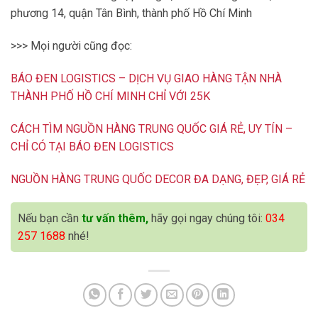
phương 14, quận Tân Bình, thành phố Hồ Chí Minh
>>> Mọi người cũng đọc:
BÁO ĐEN LOGISTICS – DỊCH VỤ GIAO HÀNG TẬN NHÀ
THÀNH PHỐ HỒ CHÍ MINH CHỈ VỚI 25K
CÁCH TÌM NGUỒN HÀNG TRUNG QUỐC GIÁ RẺ, UY TÍN –
CHỈ CÓ TẠI BÁO ĐEN LOGISTICS
NGUỒN HÀNG TRUNG QUỐC DECOR ĐA DẠNG, ĐẸP, GIÁ RẺ
Nếu bạn cần
tư vấn thêm,
hãy gọi ngay chúng tôi:
034
257 1688
nhé!