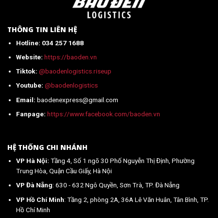
mới
nhất
2026
THÔNG TIN LIÊN HỆ
Hotline: 034 257 1688
Website:
https://baoden.vn
Tiktok:
@baodenlogistics.riseup
Youtube:
@baodenlogistics
Email:
baodenexpress@gmail.com
Fanpage:
https://www.facebook.com/baoden.vn
HỆ THỐNG CHI NHÁNH
VP Hà Nội:
Tầng 4, Số 1 ngõ 30 Phố Nguyễn Thị Định, Phường
Trung Hòa, Quận Cầu Giấy, Hà Nội
VP Đà Nẵng
: 630 - 632 Ngô Quyền, Sơn Trà, TP. Đà Nẵng
VP Hồ Chí Minh
: Tầng 2, phòng 2A, 36A Lê Văn Huân, Tân Bình, TP.
Hồ Chí Minh