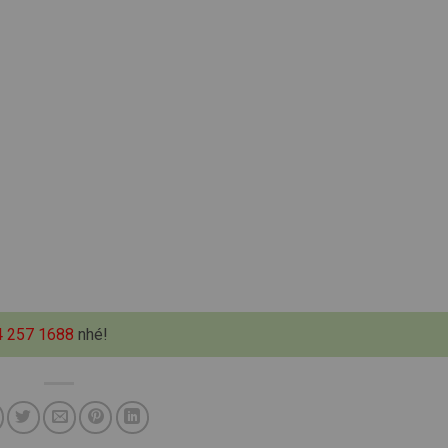
4 257 1688
nhé!