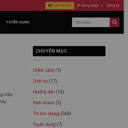
Liên hệ Sale
Đăng nhập
/
Đăng ký
TUYỂN DỤNG
CHUYÊN MỤC
Chính sách
(1)
Dich vụ
(17)
Hướng dẫn
(16)
ng hầu
hâu
Kinh doanh
(3)
Tin tức chung
(568)
Tuyển dụng
(7)