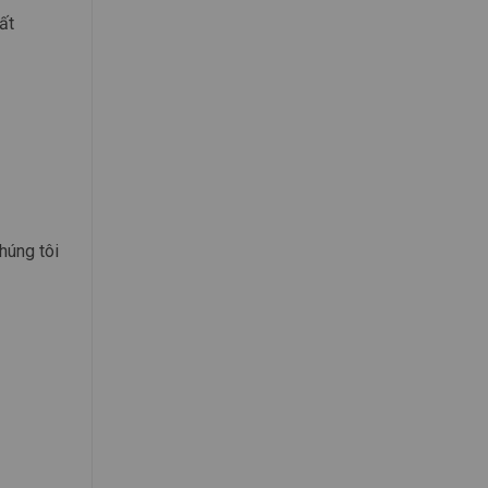
ất
húng tôi