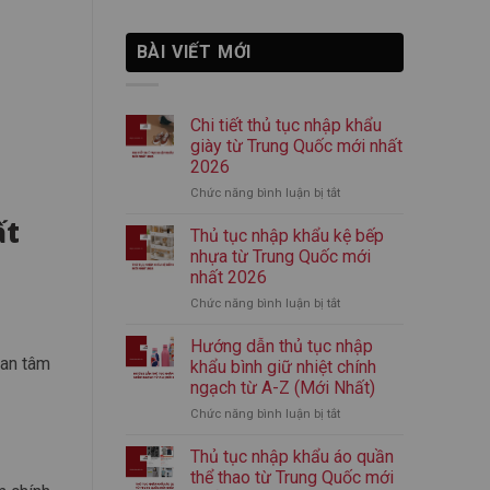
BÀI VIẾT MỚI
Chi tiết thủ tục nhập khẩu
giày từ Trung Quốc mới nhất
2026
Chức năng bình luận bị tắt
ở
Chi
ất
tiết
Thủ tục nhập khẩu kệ bếp
thủ
nhựa từ Trung Quốc mới
tục
nhất 2026
nhập
Chức năng bình luận bị tắt
ở
khẩu
Thủ
giày
tục
từ
Hướng dẫn thủ tục nhập
nhập
Trung
 an tâm
khẩu bình giữ nhiệt chính
khẩu
Quốc
ngạch từ A-Z (Mới Nhất)
kệ
mới
Chức năng bình luận bị tắt
ở
bếp
nhất
Hướng
nhựa
2026
dẫn
từ
Thủ tục nhập khẩu áo quần
thủ
Trung
thể thao từ Trung Quốc mới
tục
Quốc