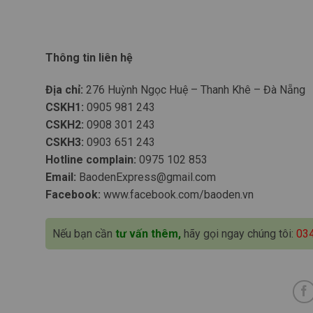
Thông tin liên hệ
Địa chỉ:
276 Huỳnh Ngọc Huệ – Thanh Khê – Đà Nẵng
CSKH1:
0905 981 243
CSKH2:
0908 301 243
CSKH3:
0903 651 243
Hotline complain:
0975 102 853
Email:
BaodenExpress@gmail.com
Facebook:
www.facebook.com/baoden.vn
Nếu bạn cần
tư vấn thêm,
hãy gọi ngay chúng tôi:
03