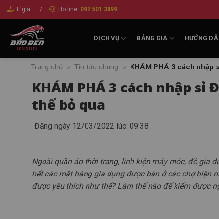
Bỏ
Tỉ giá:
/
Hotline:
092 501 3099
qua
nội
DỊCH VỤ
BẢNG GIÁ
HƯỚNG DẪ
dung
Trang chủ
»
Tin tức chung
»
KHÁM PHÁ 3 cách nhập s
KHÁM PHÁ 3 cách nhập sỉ 
thể bỏ qua
Đăng ngày 12/03/2022 lúc: 09:38
Ngoài quần áo thời trang, linh kiện máy móc, đồ gia
hết các mặt hàng gia dụng được bán ở các chợ hiện 
được yêu thích như thế? Làm thế nào để kiếm được n