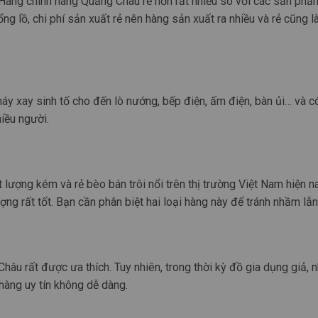
Hàng chính hãng Quảng Châu rẻ hơn rất nhiều so với các sản phẩ
g lồ, chi phí sản xuất rẻ nên hàng sản xuất ra nhiều và rẻ cũng l
áy xay sinh tố cho đến lò nướng, bếp điện, ấm điện, bàn ủi… và có
iều người.
lượng kém và rẻ bèo bán trôi nổi trên thị trường Việt Nam hiện n
ợng rất tốt. Bạn cần phân biệt hai loại hàng này để tránh nhầm lẫn
âu rất được ưa thích. Tuy nhiên, trong thời kỳ đồ gia dụng giả, n
hàng uy tín không dễ dàng.