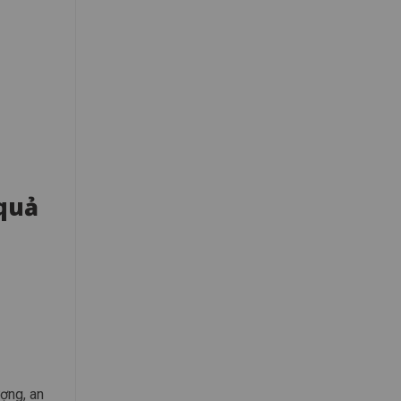
quả
ợng, an