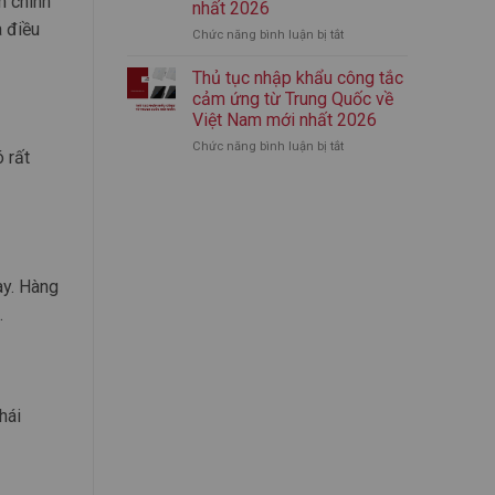
m chính
nhất 2026
nhập
mới
à điều
Chức năng bình luận bị tắt
ở
khẩu
nhất
Thủ
bình
2026
tục
giữ
Thủ tục nhập khẩu công tắc
nhập
nhiệt
cảm ứng từ Trung Quốc về
khẩu
chính
Việt Nam mới nhất 2026
áo
ngạch
Chức năng bình luận bị tắt
ở
quần
từ
 rất
Thủ
thể
A-
tục
thao
Z
nhập
từ
(Mới
khẩu
Trung
Nhất)
công
Quốc
tắc
mới
cảm
nhất
ay. Hàng
ứng
2026
.
từ
Trung
Quốc
về
Việt
Nam
hái
mới
nhất
2026