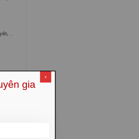
yển, …
x
uyên gia
i địa
rủi ro
cần có