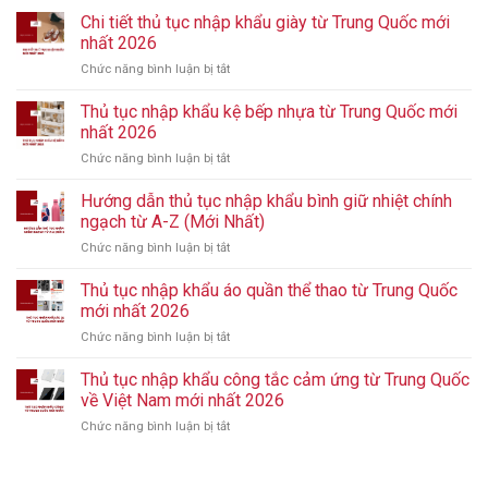
Chi tiết thủ tục nhập khẩu giày từ Trung Quốc mới
nhất 2026
Chức năng bình luận bị tắt
ở
Chi
tiết
Thủ tục nhập khẩu kệ bếp nhựa từ Trung Quốc mới
thủ
nhất 2026
tục
Chức năng bình luận bị tắt
ở
nhập
Thủ
khẩu
tục
Hướng dẫn thủ tục nhập khẩu bình giữ nhiệt chính
giày
nhập
từ
ngạch từ A-Z (Mới Nhất)
khẩu
Trung
Chức năng bình luận bị tắt
ở
kệ
Quốc
Hướng
bếp
mới
dẫn
Thủ tục nhập khẩu áo quần thể thao từ Trung Quốc
nhựa
nhất
thủ
từ
mới nhất 2026
2026
tục
Trung
Chức năng bình luận bị tắt
ở
nhập
Quốc
Thủ
khẩu
mới
tục
Thủ tục nhập khẩu công tắc cảm ứng từ Trung Quốc
bình
nhất
nhập
giữ
về Việt Nam mới nhất 2026
2026
khẩu
nhiệt
Chức năng bình luận bị tắt
ở
áo
chính
Thủ
quần
ngạch
tục
thể
từ
nhập
thao