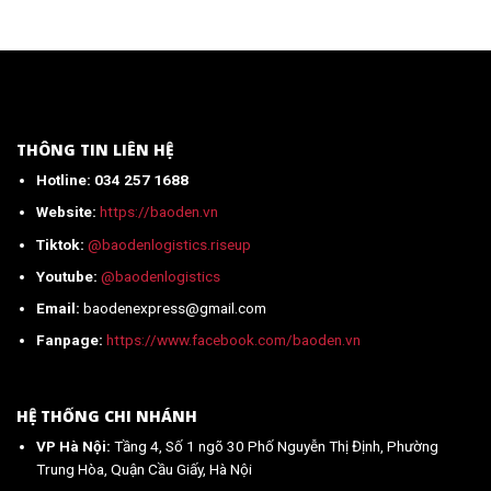
A-
khẩu
từ
Z
công
Trung
(Mới
tắc
Quốc
Nhất)
cảm
mới
ứng
nhất
từ
2026
Trung
Quốc
THÔNG TIN LIÊN HỆ
về
Hotline: 034 257 1688
Việt
Nam
Website:
https://baoden.vn
mới
nhất
Tiktok:
@baodenlogistics.riseup
2026
Youtube:
@baodenlogistics
Email:
baodenexpress@gmail.com
Fanpage:
https://www.facebook.com/baoden.vn
HỆ THỐNG CHI NHÁNH
VP Hà Nội:
Tầng 4, Số 1 ngõ 30 Phố Nguyễn Thị Định, Phường
Trung Hòa, Quận Cầu Giấy, Hà Nội