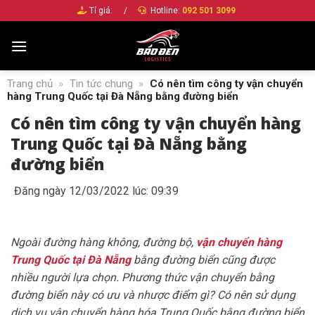
Bỏ
Tỉ giá:
/
Hotline:
092 501 3099
qua
nội
dung
Trang chủ
»
Tin tức chung
»
Có nên tìm công ty vận chuyển
hàng Trung Quốc tại Đà Nẵng bằng đường biển
Có nên tìm công ty vận chuyển hàng
Trung Quốc tại Đà Nẵng bằng
đường biển
Đăng ngày 12/03/2022 lúc: 09:39
Ngoài đường hàng không, đường bộ,
vận chuyển hàng
Trung Quốc tại Đà Nẵng
bằng đường biển cũng được
nhiều người lựa chọn. Phương thức vận chuyển bằng
đường biển này có ưu và nhược điểm gì? Có nên sử dụng
dịch vụ vận chuyển hàng hóa Trung Quốc bằng đường biển