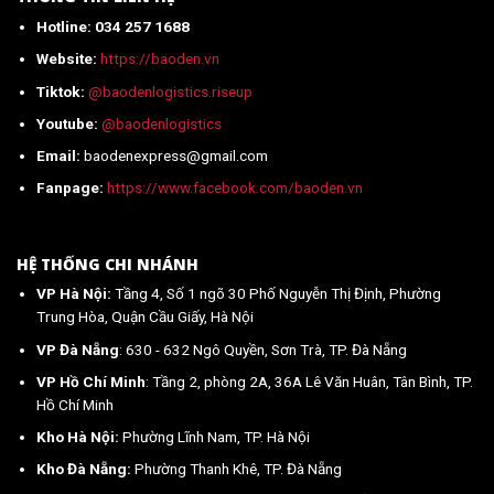
Hotline: 034 257 1688
Website:
https://baoden.vn
Tiktok:
@baodenlogistics.riseup
Youtube:
@baodenlogistics
Email:
baodenexpress@gmail.com
Fanpage:
https://www.facebook.com/baoden.vn
HỆ THỐNG CHI NHÁNH
VP Hà Nội:
Tầng 4, Số 1 ngõ 30 Phố Nguyễn Thị Định, Phường
Trung Hòa, Quận Cầu Giấy, Hà Nội
VP Đà Nẵng
: 630 - 632 Ngô Quyền, Sơn Trà, TP. Đà Nẵng
VP Hồ Chí Minh
: Tầng 2, phòng 2A, 36A Lê Văn Huân, Tân Bình, TP.
Hồ Chí Minh
Kho Hà Nội:
Phường Lĩnh Nam, TP. Hà Nội
Kho Đà Nẵng:
Phường Thanh Khê, TP. Đà Nẵng