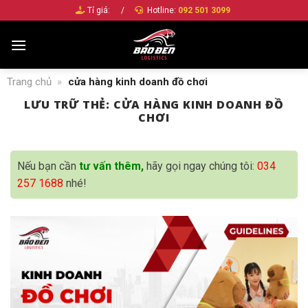
Bỏ
Tỉ giá:
/
Hotline:
092 501 3099
qua
nội
dung
Trang chủ
»
cửa hàng kinh doanh đồ chơi
LƯU TRỮ THẺ:
CỬA HÀNG KINH DOANH ĐỒ
CHƠI
Nếu bạn cần
tư vấn thêm,
hãy gọi ngay chúng tôi:
034
257 1688
nhé!