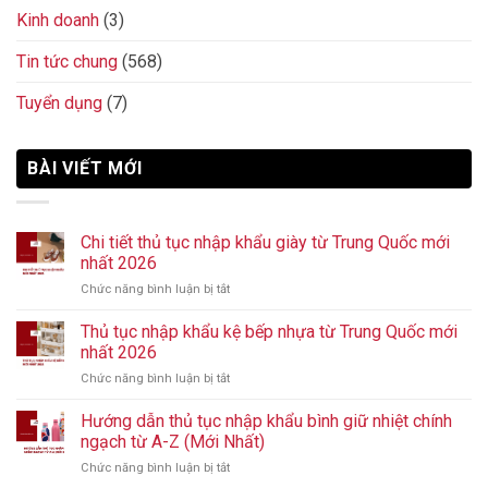
Kinh doanh
(3)
Tin tức chung
(568)
Tuyển dụng
(7)
BÀI VIẾT MỚI
Chi tiết thủ tục nhập khẩu giày từ Trung Quốc mới
nhất 2026
Chức năng bình luận bị tắt
ở
Chi
tiết
Thủ tục nhập khẩu kệ bếp nhựa từ Trung Quốc mới
thủ
nhất 2026
tục
Chức năng bình luận bị tắt
ở
nhập
Thủ
khẩu
tục
Hướng dẫn thủ tục nhập khẩu bình giữ nhiệt chính
giày
nhập
từ
ngạch từ A-Z (Mới Nhất)
khẩu
Trung
Chức năng bình luận bị tắt
ở
kệ
Quốc
Hướng