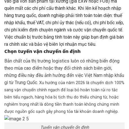
vào giá vốn sản phẩm tại xưởng (giá
EXW hoặc FOB
) mà
quên mất các chi phí cấu thành khác. Khi lên kế hoạch nhập
hàng trung quốc, doanh nghiệp phải tính toán toàn diện: thuế
nhập khẩu, thuế VAT, chi phí ủy thác (nếu có), chi phí bốc xếp,
chi phí kiểm định chuyên ngành và cước vận chuyển quốc tế.
Việc chuẩn bị trước bảng tính toán này giúp bạn định giá bán
ra chính xác và bảo vệ biên lợi nhuận mục tiêu.
Chọn tuyến vận chuyển ổn định
Bản chất của thị trường logistics luôn có những biến động
theo mùa cao điểm hoặc thay đổi chính sách biên giới,
những điều này đều ảnh hưởng đến việc Việt Nam nhập khẩu
gì từ Trung Quốc.
Xu hướng của năm 2026 là chuyển dịch 100%
sang vận chuyển chính ngạch để loại bỏ hoàn toàn rủi ro tắc
biên tiểu ngạch, hàng hóa bị tịch thu do thiếu chứng từ, hoặc
nghiêm trọng nhất là dòng tiền thanh toán không chứng minh
được nguồn gốc sạch gây phong tỏa tài khoản doanh nghiệp.
Tuyến vận chuyển ổn định