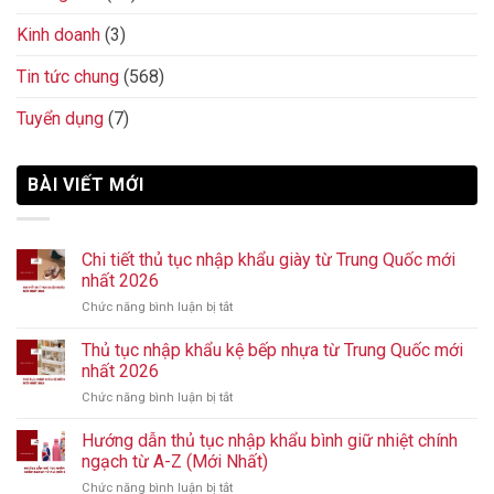
Kinh doanh
(3)
Tin tức chung
(568)
Tuyển dụng
(7)
BÀI VIẾT MỚI
Chi tiết thủ tục nhập khẩu giày từ Trung Quốc mới
nhất 2026
Chức năng bình luận bị tắt
ở
Chi
tiết
Thủ tục nhập khẩu kệ bếp nhựa từ Trung Quốc mới
thủ
nhất 2026
tục
Chức năng bình luận bị tắt
ở
nhập
Thủ
khẩu
tục
Hướng dẫn thủ tục nhập khẩu bình giữ nhiệt chính
giày
nhập
từ
ngạch từ A-Z (Mới Nhất)
khẩu
Trung
Chức năng bình luận bị tắt
ở
kệ