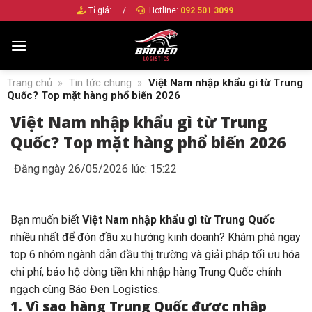
Bỏ
Tỉ giá:
/
Hotline:
092 501 3099
qua
nội
dung
Trang chủ
»
Tin tức chung
»
Việt Nam nhập khẩu gì từ Trung
Quốc? Top mặt hàng phổ biến 2026
Việt Nam nhập khẩu gì từ Trung
Quốc? Top mặt hàng phổ biến 2026
Đăng ngày 26/05/2026 lúc: 15:22
Bạn muốn biết
Việt Nam nhập khẩu gì từ Trung Quốc
nhiều nhất để đón đầu xu hướng kinh doanh? Khám phá ngay
top 6 nhóm ngành dẫn đầu thị trường và giải pháp tối ưu hóa
chi phí, bảo hộ dòng tiền khi
nhập hàng Trung Quốc chính
ngạch
cùng Báo Đen Logistics.
1. Vì sao hàng Trung Quốc được nhập