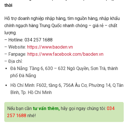
thời
Hỗ trợ doanh nghiệp nhập hàng, tìm nguồn hàng, nhập khẩu
chính ngạch hàng Trung Quốc nhanh chóng – giá rẻ – chất
lượng.
– Hotline: 034 257 1688
– Website:
https://www.baoden.vn
– Fanpage:
https://www.facebook.com/baoden.vn
– Địa chỉ:
Đà Nẵng: Tầng 6, 630 – 632 Ngô Quyền, Sơn Trà, thành
phố Đà Nẵng
Hồ Chí Minh: F602, tầng 6, 756A Âu Cơ, Phường 14, Q.Tân
Bình, Tp. Hồ Chí Minh
Nếu bạn cần
tư vấn thêm,
hãy gọi ngay chúng tôi:
034
257 1688
nhé!