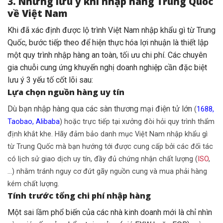
3. Những lưu ý khi nhập hàng Trung Quốc
về Việt Nam
Khi đã xác định được lộ trình Việt Nam nhập khẩu gì từ Trung
Quốc, bước tiếp theo để hiện thực hóa lợi nhuận là thiết lập
một quy trình nhập hàng an toàn, tối ưu chi phí. Các chuyên
gia chuỗi cung ứng khuyến nghị doanh nghiệp cần đặc biệt
lưu ý 3 yếu tố cốt lõi sau:
Lựa chọn nguồn hàng uy tín
Dù bạn nhập hàng qua các sàn thương mại điện tử lớn
(
1688
,
Taobao
,
Alibaba
)
hoặc trực tiếp tại xưởng đòi hỏi quy trình thẩm
định khắt khe. Hãy đảm bảo danh mục Việt Nam nhập khẩu gì
từ Trung Quốc mà bạn hướng tới được cung cấp bởi các đối tác
có lịch sử giao dịch uy tín, đầy đủ chứng nhận chất lượng (
ISO
,
…) nhằm tránh nguy cơ đứt gãy nguồn cung và mua phải hàng
kém chất lượng.
Tính trước tổng chi phí nhập hàng
Một sai lầm phổ biến của các nhà kinh doanh mới là chỉ nhìn