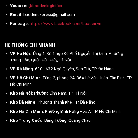
Youtube:
@baodenlogistics
Email:
baodenexpress@gmail.com
Fanpage:
https://www.facebook.com/baoden.vn
HỆ THỐNG CHI NHÁNH
VP Hà Nội:
Tầng 4, Số 1 ngõ 30 Phố Nguyễn Thị Định, Phường
Trung Hòa, Quận Cầu Giấy, Hà Nội
VP Đà Nẵng
: 630 - 632 Ngô Quyền, Sơn Trà, TP. Đà Nẵng
VP Hồ Chí Minh
: Tầng 2, phòng 2A, 36A Lê Văn Huân, Tân Bình, TP.
Hồ Chí Minh
Kho Hà Nội:
Phường Lĩnh Nam, TP. Hà Nội
Kho Đà Nẵng:
Phường Thanh Khê, TP. Đà Nẵng
Kho Hồ Chí Minh: P
hường Bình Hưng Hòa A, TP. Hồ Chí Minh
Kho Trung Quốc:
Bằng Tường, Quảng Châu