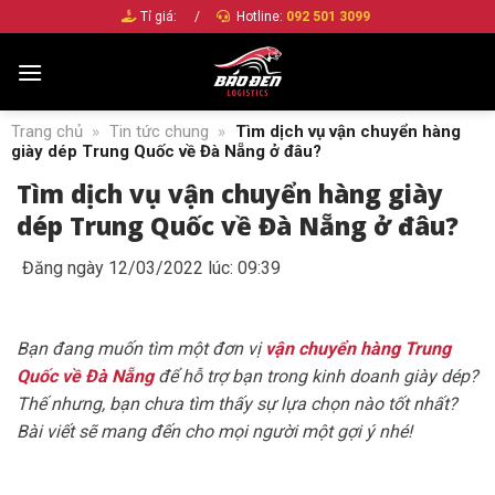
Bỏ
Tỉ giá:
/
Hotline:
092 501 3099
qua
nội
dung
Trang chủ
»
Tin tức chung
»
Tìm dịch vụ vận chuyển hàng
giày dép Trung Quốc về Đà Nẵng ở đâu?
Tìm dịch vụ vận chuyển hàng giày
dép Trung Quốc về Đà Nẵng ở đâu?
Đăng ngày 12/03/2022 lúc: 09:39
Bạn đang muốn tìm một đơn vị
vận chuyển hàng Trung
Quốc về Đà Nẵng
để hỗ trợ bạn trong kinh doanh giày dép?
Thế nhưng, bạn chưa tìm thấy sự lựa chọn nào tốt nhất?
Bài viết sẽ mang đến cho mọi người một gợi ý nhé!