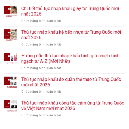
Chi tiết thủ tục nhập khẩu giày từ Trung Quốc mới
nhất 2026
Chức năng bình luận bị tắt
ở
Chi
tiết
Thủ tục nhập khẩu kệ bếp nhựa từ Trung Quốc mới
thủ
nhất 2026
tục
Chức năng bình luận bị tắt
ở
nhập
Thủ
khẩu
tục
Hướng dẫn thủ tục nhập khẩu bình giữ nhiệt chính
giày
nhập
từ
ngạch từ A-Z (Mới Nhất)
khẩu
Trung
Chức năng bình luận bị tắt
ở
kệ
Quốc
Hướng
bếp
mới
dẫn
Thủ tục nhập khẩu áo quần thể thao từ Trung Quốc
nhựa
nhất
thủ
từ
mới nhất 2026
2026
tục
Trung
Chức năng bình luận bị tắt
ở
nhập
Quốc
Thủ
khẩu
mới
tục
Thủ tục nhập khẩu công tắc cảm ứng từ Trung Quốc
bình
nhất
nhập
giữ
về Việt Nam mới nhất 2026
2026
khẩu
nhiệt
Chức năng bình luận bị tắt
ở
áo
chính
Thủ
quần
ngạch
tục
thể
từ