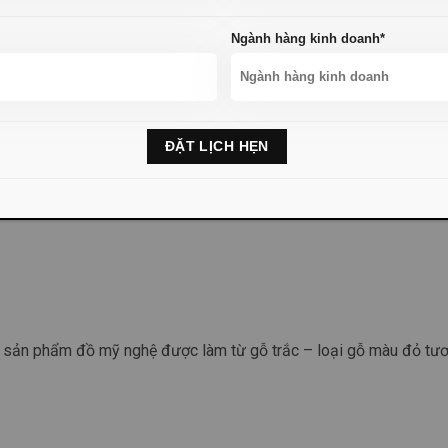
Ngành hàng kinh doanh*
ặc sản tại Đông Hưng, bạn có thể lấy hàng với số lượng rất lớn tạ
mặt hàng được đóng gói cẩn thận, có bao bì, tem mác rõ ràng.
sản phẩm đồ mỹ nghệ được làm từ gỗ trắc – loại gỗ màu đỏ tươi