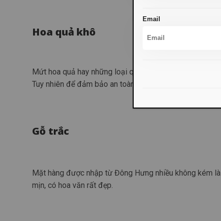
Email
Hoa quả khô
Mứt hoa quả hay những loại quả sấy khô có thể nói là đ
Tuy nhiên để đảm bảo an toàn, bạn chỉ nên chọn những 
Gỗ trắc
Mặt hàng được nhập từ Đông Hưng nhiều không kém là 
mịn, có hoa văn rất đẹp.