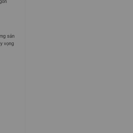
ngon
ững sản
Hy vọng