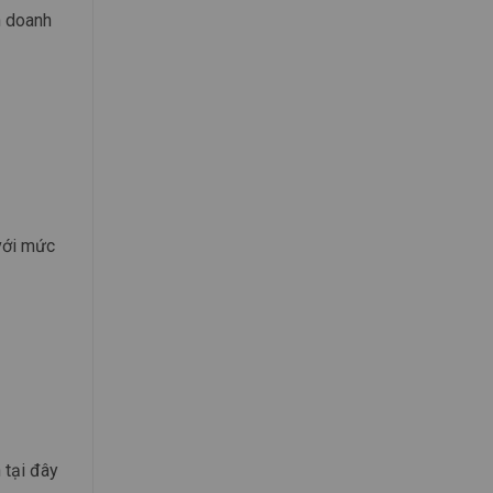
h doanh
với mức
 tại đây