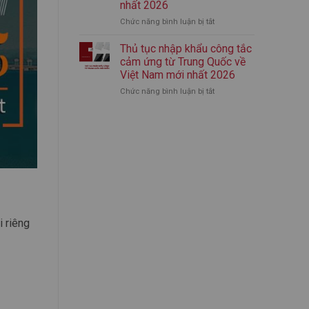
nhất 2026
nhập
mới
Chức năng bình luận bị tắt
ở
khẩu
nhất
Thủ
bình
2026
tục
giữ
Thủ tục nhập khẩu công tắc
nhập
nhiệt
cảm ứng từ Trung Quốc về
khẩu
chính
Việt Nam mới nhất 2026
áo
ngạch
Chức năng bình luận bị tắt
ở
quần
từ
Thủ
thể
A-
tục
thao
Z
nhập
từ
(Mới
khẩu
Trung
Nhất)
công
Quốc
tắc
mới
cảm
nhất
ứng
2026
từ
Trung
Quốc
 riêng
về
Việt
Nam
mới
nhất
2026