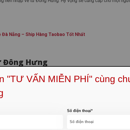
hàng nên nhập về từ Đông Hưng. Hy vọng sẽ cung cấp cho mọi ngư
 Đà Nẵng – Ship Hàng Taobao Tốt Nhất
ừ Đông Hưng
ẹn "TƯ VẤN MIỄN PHÍ" cùng ch
thể tìm thấy tại Đông Hưng tỉ tỉ thứ, với giá trị rẻ, đa dạng từ q
g
Số điện thoại*
c mọi người nhập về bán ở thành phố này.