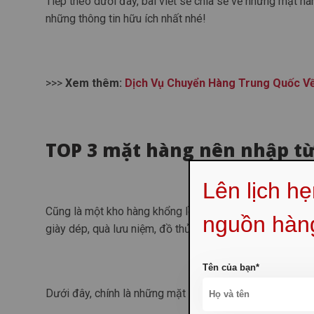
Tiếp theo dưới đây, bài viết sẽ chia sẻ về những mặt 
những thông tin hữu ích nhất nhé!
>>>
Xem thêm:
Dịch Vụ Chuyển Hàng Trung Quốc Về
TOP 3 mặt hàng nên nhập t
Lên lịch h
Cũng là một kho hàng khổng lồ của Trung Quốc nên bạn có 
nguồn hàn
giày dép, quà lưu niệm, đồ thủ công…
Tên của bạn*
Dưới đây, chính là những mặt hàng hot nhất thường đượ