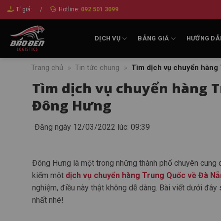
Bỏ
Tỉ giá:
/
Hotline:
092 501 3099
qua
nội
DỊCH VỤ
BẢNG GIÁ
HƯỚNG DẪ
dung
Trang chủ
»
Tin tức chung
»
Tìm dịch vụ chuyển hàng
Tìm dịch vụ chuyển hàng 
Đông Hưng
Đăng ngày 12/03/2022 lúc: 09:39
Đông Hưng là một trong những thành phố chuyên cung cấp
kiếm một
dịch vụ chuyển hàng Trung Quốc về Đà N
nghiệm, điều này thật không dễ dàng. Bài viết dưới đây 
nhất nhé!