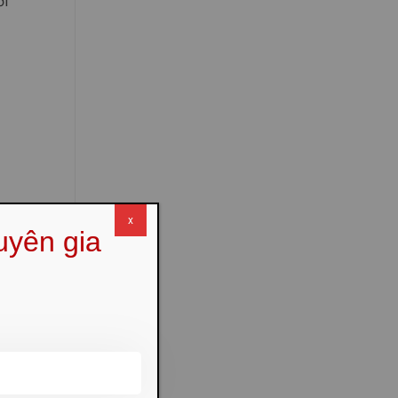
ời
x
uyên gia
uần áo,