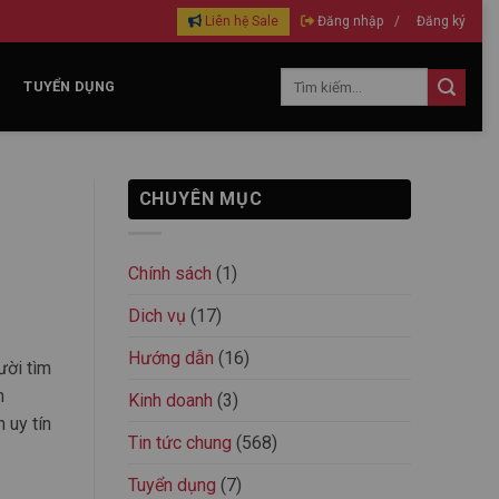
Liên hệ Sale
Đăng nhập
/
Đăng ký
TUYỂN DỤNG
CHUYÊN MỤC
Chính sách
(1)
Dich vụ
(17)
Hướng dẫn
(16)
ười tìm
h
Kinh doanh
(3)
 uy tín
Tin tức chung
(568)
Tuyển dụng
(7)