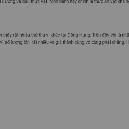
ới đường và dầu thực vật. Món bánh này chính là thức ăn vặt khá 
 thấy rất nhiều thứ thú vị khác tại Đông Hưng. Trên đây chỉ là nh
 số lượng lớn, rất nhiều và giá thành cũng vô cùng phải chăng. 