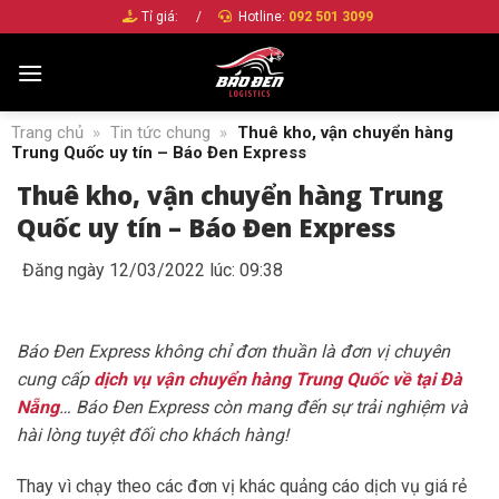
Bỏ
Tỉ giá:
/
Hotline:
092 501 3099
qua
nội
dung
Trang chủ
»
Tin tức chung
»
Thuê kho, vận chuyển hàng
Trung Quốc uy tín – Báo Đen Express
Thuê kho, vận chuyển hàng Trung
Quốc uy tín – Báo Đen Express
Đăng ngày 12/03/2022 lúc: 09:38
Báo Đen Express không chỉ đơn thuần là đơn vị chuyên
cung cấp
dịch vụ vận chuyển hàng Trung Quốc về tại Đà
Nẵng
… Báo Đen Express còn mang đến sự trải nghiệm và
hài lòng tuyệt đối cho khách hàng!
Thay vì chạy theo các đơn vị khác quảng cáo dịch vụ giá rẻ