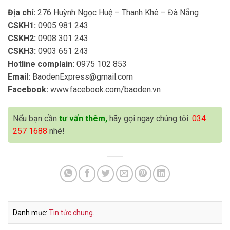
Địa chỉ:
276 Huỳnh Ngọc Huệ – Thanh Khê – Đà Nẵng
CSKH1:
0905 981 243
CSKH2:
0908 301 243
CSKH3:
0903 651 243
Hotline complain:
0975 102 853
Email:
BaodenExpress@gmail.com
Facebook:
www.facebook.com/baoden.vn
Nếu bạn cần
tư vấn thêm,
hãy gọi ngay chúng tôi:
034
257 1688
nhé!
Danh mục:
Tin tức chung
.