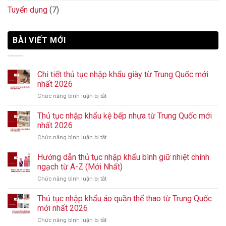
Tuyển dụng
(7)
BÀI VIẾT MỚI
Chi tiết thủ tục nhập khẩu giày từ Trung Quốc mới
nhất 2026
Chức năng bình luận bị tắt
ở
Chi
tiết
Thủ tục nhập khẩu kệ bếp nhựa từ Trung Quốc mới
thủ
nhất 2026
tục
Chức năng bình luận bị tắt
ở
nhập
Thủ
khẩu
tục
Hướng dẫn thủ tục nhập khẩu bình giữ nhiệt chính
giày
nhập
từ
ngạch từ A-Z (Mới Nhất)
khẩu
Trung
Chức năng bình luận bị tắt
ở
kệ
Quốc
Hướng
bếp
mới
dẫn
Thủ tục nhập khẩu áo quần thể thao từ Trung Quốc
nhựa
nhất
thủ
từ
mới nhất 2026
2026
tục
Trung
Chức năng bình luận bị tắt
ở
nhập
Quốc