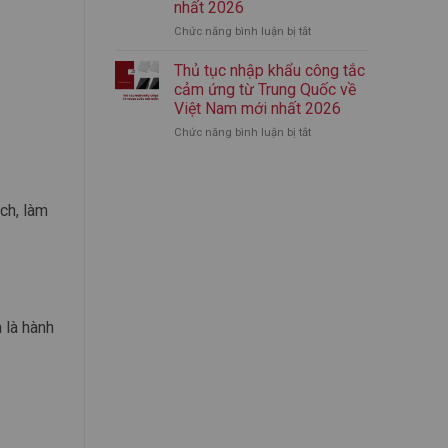
nhất 2026
nhập
mới
Chức năng bình luận bị tắt
ở
khẩu
nhất
Thủ
bình
2026
tục
giữ
Thủ tục nhập khẩu công tắc
nhập
nhiệt
cảm ứng từ Trung Quốc về
khẩu
chính
Việt Nam mới nhất 2026
áo
ngạch
Chức năng bình luận bị tắt
ở
quần
từ
Thủ
thể
A-
tục
thao
Z
nhập
từ
(Mới
khẩu
Trung
Nhất)
ch, làm
công
Quốc
tắc
mới
cảm
nhất
ứng
2026
từ
Trung
Quốc
 là hành
về
Việt
Nam
mới
nhất
2026