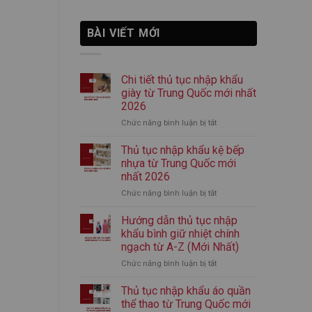
BÀI VIẾT MỚI
Chi tiết thủ tục nhập khẩu
giày từ Trung Quốc mới nhất
2026
Chức năng bình luận bị tắt
ở
Chi
tiết
Thủ tục nhập khẩu kệ bếp
thủ
nhựa từ Trung Quốc mới
tục
nhất 2026
nhập
Chức năng bình luận bị tắt
ở
khẩu
Thủ
giày
tục
từ
Hướng dẫn thủ tục nhập
nhập
Trung
khẩu bình giữ nhiệt chính
khẩu
Quốc
ngạch từ A-Z (Mới Nhất)
kệ
mới
Chức năng bình luận bị tắt
ở
bếp
nhất
Hướng
nhựa
2026
dẫn
từ
Thủ tục nhập khẩu áo quần
thủ
Trung
thể thao từ Trung Quốc mới
tục
Quốc