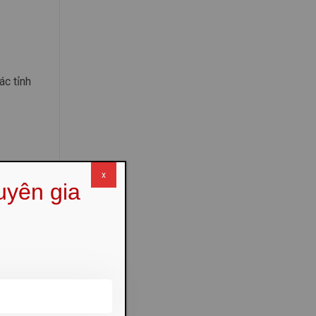
ác tỉnh
x
uyên gia
 giấy