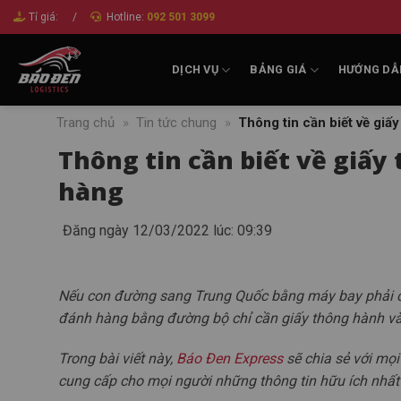
Bỏ
Tỉ giá:
/
Hotline:
092 501 3099
qua
nội
DỊCH VỤ
BẢNG GIÁ
HƯỚNG DẪ
dung
Trang chủ
»
Tin tức chung
»
Thông tin cần biết về gi
Thông tin cần biết về giấ
hàng
Đăng ngày 12/03/2022 lúc: 09:39
Nếu con đường sang Trung Quốc bằng máy bay phải có 
đánh hàng bằng đường bộ chỉ cần giấy thông hành và 
Trong bài viết này,
Báo Đen Express
sẽ chia sẻ với mọ
cung cấp cho mọi người những thông tin hữu ích nhất