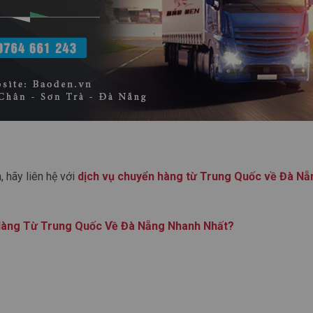
 hãy liên hệ với
dịch vụ chuyển hàng từ Trung Quốc về Đà Nẵ
Hàng Từ Trung Quốc Về Đà Nẵng Nhanh Nhất?