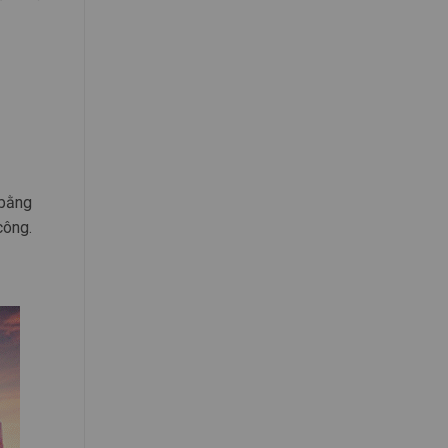
 bằng
công.