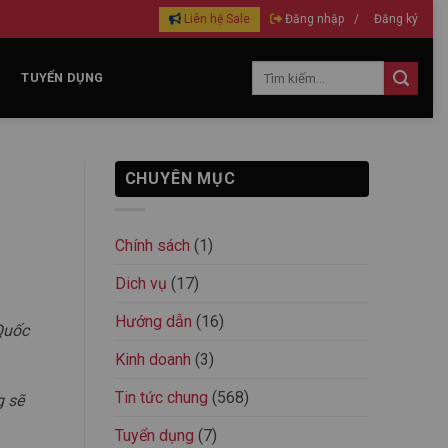
Liên hệ Sale
Đăng nhập
/
Đăng ký
TUYỂN DỤNG
CHUYÊN MỤC
Chính sách
(1)
Dich vụ
(17)
Hướng dẫn
(16)
Quốc
Kinh doanh
(3)
Tin tức chung
(568)
g sẽ
Tuyển dụng
(7)