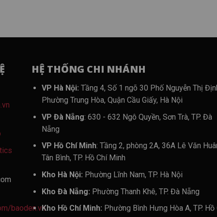
Ệ
HỆ THỐNG CHI NHÁNH
VP Hà Nội:
Tầng 4, Số 1 ngõ 30 Phố Nguyễn Thị Địn
Phường Trung Hòa, Quận Cầu Giấy, Hà Nội
.vn
VP Đà Nẵng
: 630 - 632 Ngô Quyền, Sơn Trà, TP. Đà
Nẵng
p
VP Hồ Chí Minh
: Tầng 2, phòng 2A, 36A Lê Văn Huâ
tics
Tân Bình, TP. Hồ Chí Minh
Kho Hà Nội:
Phường Lĩnh Nam, TP. Hà Nội
com
Kho Đà Nẵng:
Phường Thanh Khê, TP. Đà Nẵng
om/baoden.vn
Kho Hồ Chí Minh:
Phường Bình Hưng Hòa A, TP. Hồ 