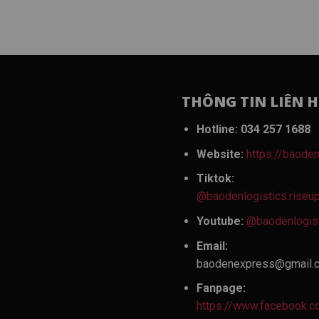
THÔNG TIN LIÊN H
Hotline:
034 257 1688
Website:
https://baoden
Tiktok:
@baodenlogistics.riseu
Youtube:
@baodenlogis
Email:
baodenexpress@gmail.
Fanpage:
https://www.facebook.c