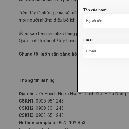
Tên của bạn*
Trên đây là những chia sẻ mà Báo Đen Express –
dịch 
mọi người những điều bổ ích.
Email
Quốc chất lượng để lấy hàng tận gốc và được hỗ trợ vận
Chúng tôi luôn sẵn sàng hỗ trợ mọi khách hàng!
Thông tin liên hệ
Địa chỉ:
276 Huỳnh Ngọc Huệ – Thanh Khê – Đà Nẵng
CSKH1:
0905 981 243
CSKH2:
0908 301 243
CSKH3:
0903 651 243
Hotline complain:
0975 102 853