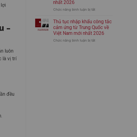
nhất 2026
lợi
nhập
mới
Chức năng bình luận bị tắt
ở
khẩu
nhất
Thủ
bình
2026
tục
giữ
Thủ tục nhập khẩu công tắc
u –
nhập
nhiệt
cảm ứng từ Trung Quốc về
khẩu
chính
Việt Nam mới nhất 2026
áo
ngạch
Chức năng bình luận bị tắt
ở
quần
từ
Thủ
thể
A-
ẫn luôn
tục
thao
Z
nhập
từ
(Mới
à vị trí
khẩu
Trung
Nhất)
công
Quốc
tắc
mới
cảm
nhất
ứng
2026
từ
Trung
hần đều
Quốc
về
Việt
Nam
.
mới
nhất
2026