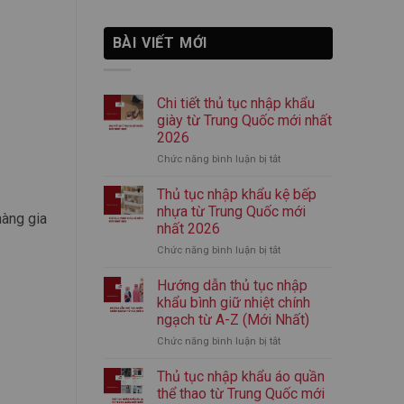
BÀI VIẾT MỚI
Chi tiết thủ tục nhập khẩu
giày từ Trung Quốc mới nhất
2026
Chức năng bình luận bị tắt
ở
Chi
tiết
Thủ tục nhập khẩu kệ bếp
thủ
nhựa từ Trung Quốc mới
hàng gia
tục
nhất 2026
nhập
Chức năng bình luận bị tắt
ở
khẩu
Thủ
giày
tục
từ
Hướng dẫn thủ tục nhập
nhập
Trung
khẩu bình giữ nhiệt chính
khẩu
Quốc
ngạch từ A-Z (Mới Nhất)
kệ
mới
Chức năng bình luận bị tắt
ở
bếp
nhất
Hướng
nhựa
2026
dẫn
từ
Thủ tục nhập khẩu áo quần
thủ
Trung
thể thao từ Trung Quốc mới
tục
Quốc