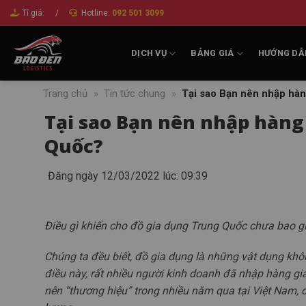
Bỏ
Tỉ giá:
/
Hotline:
092 501 3099
qua
nội
DỊCH VỤ
BẢNG GIÁ
HƯỚNG DẪ
dung
Trang chủ
»
Tin tức chung
»
Tại sao Bạn nên nhập hà
Tại sao Bạn nên nhập hàng
Quốc?
Đăng ngày 12/03/2022 lúc: 09:39
Điều gì khiến cho đồ gia dụng Trung Quốc chưa bao g
Chúng ta đều biết, đồ gia dụng là những vật dụng khôn
điều này, rất nhiều người kinh doanh đã nhập hàng gi
nên “thương hiệu” trong nhiều năm qua tại Việt Nam,