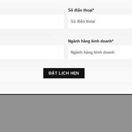
Số điện thoại*
vụ
chuyển hàng từ Trung Quốc về Đà Nẵng
, hy vọng sẽ mang l
Nếu Bạn muốn tìm một nguồn hàng gia dụn
Ngành hàng kinh doanh*
 chuyển hàng hóa về tận tay, hãy liên hệ với Báo Đen nhé!