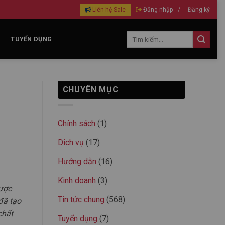
Liên hệ Sale
Đăng nhập
/
Đăng ký
TUYỂN DỤNG
CHUYÊN MỤC
Chính sách
(1)
Dich vụ
(17)
Hướng dẫn
(16)
Kinh doanh
(3)
được
Tin tức chung
(568)
đã tạo
chất
Tuyển dụng
(7)