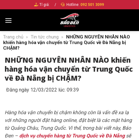
Bỏ
Tỉ giá:
/
Hotline:
092 501 3099
qua
nội
dung
Trang chủ
»
Tin tức chung
»
NHỮNG NGUYÊN NHÂN NÀO
khiến hàng hóa vận chuyển từ Trung Quốc về Đà Nẵng bị
CHẬM?
NHỮNG NGUYÊN NHÂN NÀO khiến
hàng hóa vận chuyển từ Trung Quốc
về Đà Nẵng bị CHẬM?
Đăng ngày 12/03/2022 lúc: 09:39
Hàng hóa vận chuyển bị chậm không còn là vấn đề xa lạ
với những người đặt hàng online, đặt biệt là các mặt hàng
từ Quảng Châu, Trung Quốc. Vì thế, trong bài viết này, Báo
Đen –
dịch vụ chuyển hàng từ Trung Quốc về Đà Nẵng
sẽ