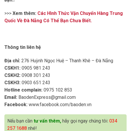
>>>
Xem thêm:
Các Hình Thức Vận Chuyển Hàng Trung
Quốc Về Đà Nẵng Có Thể Bạn Chưa Biết.
Thông tin liên hệ
Địa chỉ:
276 Huỳnh Ngọc Huệ – Thanh Khê – Đà Nẵng
CSKH1:
0905 981 243
CSKH2:
0908 301 243
CSKH3:
0903 651 243
Hotline complain:
0975 102 853
Email:
BaodenExpress@gmail.com
Facebook:
www.facebook.com/baoden.vn
Nếu bạn cần
tư vấn thêm,
hãy gọi ngay chúng tôi:
034
257 1688
nhé!