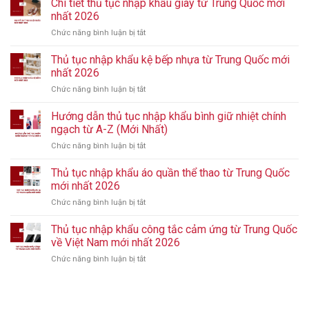
Chi tiết thủ tục nhập khẩu giày từ Trung Quốc mới
nhất 2026
Chức năng bình luận bị tắt
ở
Chi
tiết
Thủ tục nhập khẩu kệ bếp nhựa từ Trung Quốc mới
thủ
nhất 2026
tục
Chức năng bình luận bị tắt
ở
nhập
Thủ
khẩu
tục
Hướng dẫn thủ tục nhập khẩu bình giữ nhiệt chính
giày
nhập
từ
ngạch từ A-Z (Mới Nhất)
khẩu
Trung
Chức năng bình luận bị tắt
ở
kệ
Quốc
Hướng
bếp
mới
dẫn
Thủ tục nhập khẩu áo quần thể thao từ Trung Quốc
nhựa
nhất
thủ
từ
mới nhất 2026
2026
tục
Trung
Chức năng bình luận bị tắt
ở
nhập
Quốc
Thủ
khẩu
mới
tục
Thủ tục nhập khẩu công tắc cảm ứng từ Trung Quốc
bình
nhất
nhập
giữ
về Việt Nam mới nhất 2026
2026
khẩu
nhiệt
Chức năng bình luận bị tắt
ở
áo
chính
Thủ
quần
ngạch
tục
thể
từ
nhập
thao
A-
khẩu
từ