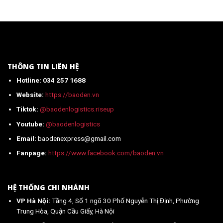
khẩu
từ
Z
công
Trung
(Mới
tắc
Quốc
Nhất)
cảm
mới
ứng
nhất
từ
2026
Trung
Quốc
THÔNG TIN LIÊN HỆ
về
Hotline: 034 257 1688
Việt
Nam
Website:
https://baoden.vn
mới
nhất
Tiktok:
@baodenlogistics.riseup
2026
Youtube:
@baodenlogistics
Email:
baodenexpress@gmail.com
Fanpage:
https://www.facebook.com/baoden.vn
HỆ THỐNG CHI NHÁNH
VP Hà Nội:
Tầng 4, Số 1 ngõ 30 Phố Nguyễn Thị Định, Phường
Trung Hòa, Quận Cầu Giấy, Hà Nội