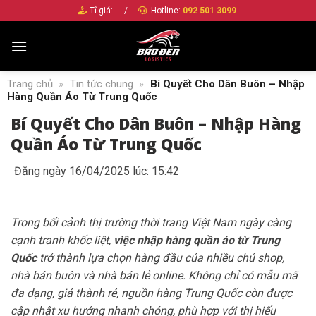
Bỏ
Tỉ giá:
/
Hotline:
092 501 3099
qua
nội
dung
Trang chủ
»
Tin tức chung
»
Bí Quyết Cho Dân Buôn – Nhập
Hàng Quần Áo Từ Trung Quốc
Bí Quyết Cho Dân Buôn – Nhập Hàng
Quần Áo Từ Trung Quốc
Đăng ngày 16/04/2025 lúc: 15:42
Trong bối cảnh thị trường thời trang Việt Nam ngày càng
cạnh tranh khốc liệt,
việc nhập hàng quần áo từ Trung
Quốc
trở thành lựa chọn hàng đầu của nhiều chủ shop,
nhà bán buôn và nhà bán lẻ online. Không chỉ có mẫu mã
đa dạng, giá thành rẻ, nguồn hàng Trung Quốc còn được
cập nhật xu hướng nhanh chóng, phù hợp với thị hiếu