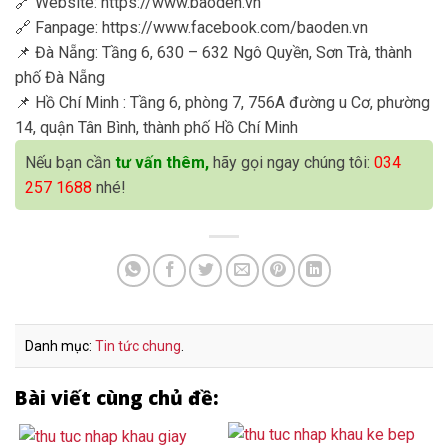
🔗 Website: https://www.baoden.vn
🔗 Fanpage: https://www.facebook.com/baoden.vn
📌 Đà Nẵng: Tầng 6, 630 – 632 Ngô Quyền, Sơn Trà, thành
phố Đà Nẵng
📌 Hồ Chí Minh : Tầng 6, phòng 7, 756A đường u Cơ, phường
14, quận Tân Bình, thành phố Hồ Chí Minh
Nếu bạn cần
tư vấn thêm,
hãy gọi ngay chúng tôi:
034
257 1688
nhé!
Danh mục:
Tin tức chung
.
Bài viết cùng chủ đề: