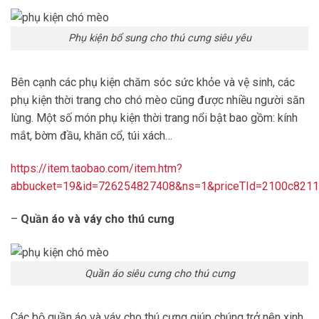
Phụ kiện bổ sung cho thú cưng siêu yêu
Bên cạnh các phụ kiện chăm sóc sức khỏe và vệ sinh, các
phụ kiện thời trang cho chó mèo cũng được nhiều người săn
lùng. Một số món phụ kiện thời trang nổi bật bao gồm: kính
mắt, bờm đầu, khăn cổ, túi xách…
https://item.taobao.com/item.htm?
abbucket=19&id=726254827408&ns=1&priceTId=2100c821
–
Quần áo và váy cho thú cưng
Quần áo siêu cưng cho thú cưng
Các bộ quần áo và váy cho thú cưng giúp chúng trở nên xinh