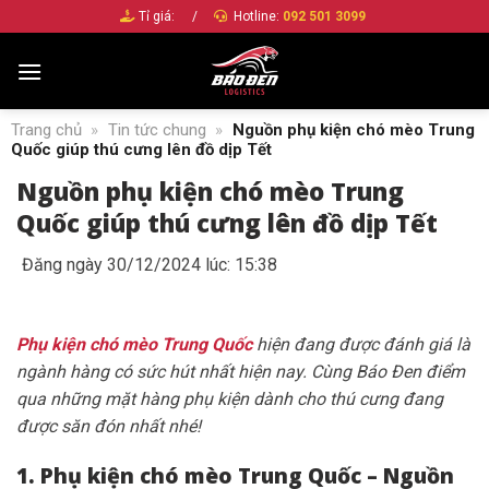
Bỏ
Tỉ giá:
/
Hotline:
092 501 3099
qua
nội
dung
Trang chủ
»
Tin tức chung
»
Nguồn phụ kiện chó mèo Trung
Quốc giúp thú cưng lên đồ dịp Tết
Nguồn phụ kiện chó mèo Trung
Quốc giúp thú cưng lên đồ dịp Tết
Đăng ngày 30/12/2024 lúc: 15:38
Phụ kiện chó mèo Trung Quốc
hiện đang được đánh giá là
ngành hàng có sức hút nhất hiện nay. Cùng Báo Đen điểm
qua những mặt hàng phụ kiện dành cho thú cưng đang
được săn đón nhất nhé!
1. Phụ kiện chó mèo Trung Quốc – Nguồn