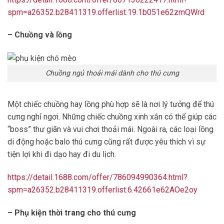
spm=a26352.b28411319.offerlist.19.1b051e62zmQWrd
– Chuồng và lồng
Chuồng ngủ thoải mái dành cho thú cưng
Một chiếc chuồng hay lồng phù hợp sẽ là nơi lý tưởng để thú
cưng nghỉ ngơi. Những chiếc chuồng xinh xắn có thể giúp các
“boss” thư giãn và vui chơi thoải mái. Ngoài ra, các loại lồng
di động hoặc balo thú cưng cũng rất được yêu thích vì sự
tiện lợi khi đi dạo hay đi du lịch.
https://detail.1688.com/offer/786094990364.html?
spm=a26352.b28411319.offerlist.6.42661e62AOe2oy
– Phụ kiện thời trang cho thú cưng