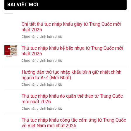
BÀI VIẾT MỚI
Chi tiết thủ tục nhập khẩu giày từ Trung Quốc mới
nhất 2026
Chức năng bình luận bị tắt
ở
Chi
tiết
Thủ tục nhập khẩu kệ bếp nhựa từ Trung Quốc mới
thủ
nhất 2026
tục
Chức năng bình luận bị tắt
ở
nhập
Thủ
khẩu
tục
Hướng dẫn thủ tục nhập khẩu bình giữ nhiệt chính
giày
nhập
từ
ngạch từ A-Z (Mới Nhất)
khẩu
Trung
Chức năng bình luận bị tắt
ở
kệ
Quốc
Hướng
bếp
mới
dẫn
Thủ tục nhập khẩu áo quần thể thao từ Trung Quốc
nhựa
nhất
thủ
từ
mới nhất 2026
2026
tục
Trung
Chức năng bình luận bị tắt
ở
nhập
Quốc
Thủ
khẩu
mới
tục
Thủ tục nhập khẩu công tắc cảm ứng từ Trung Quốc
bình
nhất
nhập
giữ
về Việt Nam mới nhất 2026
2026
khẩu
nhiệt