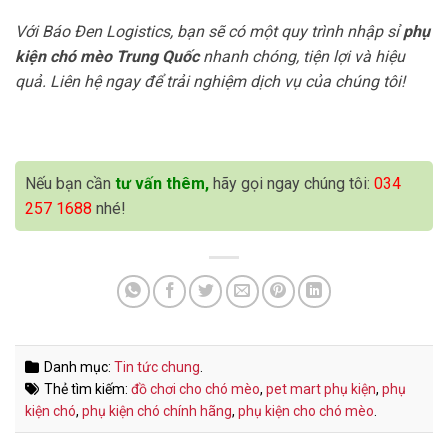
Với Báo Đen Logistics, bạn sẽ có một quy trình nhập sỉ
phụ
kiện chó mèo Trung Quốc
nhanh chóng, tiện lợi và hiệu
quả. Liên hệ ngay để trải nghiệm dịch vụ của chúng tôi!
Nếu bạn cần
tư vấn thêm,
hãy gọi ngay chúng tôi:
034
257 1688
nhé!
Danh mục:
Tin tức chung
.
Thẻ tìm kiếm:
đồ chơi cho chó mèo
,
pet mart phụ kiện
,
phụ
kiện chó
,
phụ kiện chó chính hãng
,
phụ kiện cho chó mèo
.