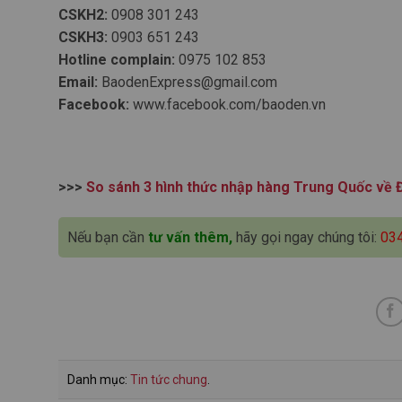
CSKH2:
0908 301 243
CSKH3:
0903 651 243
Hotline complain:
0975 102 853
Email:
BaodenExpress@gmail.com
Facebook:
www.facebook.com/baoden.vn
>>>
So sánh 3 hình thức nhập hàng Trung Quốc về 
Nếu bạn cần
tư vấn thêm,
hãy gọi ngay chúng tôi:
03
Danh mục:
Tin tức chung
.