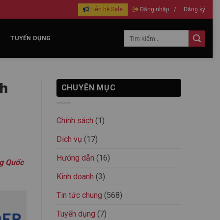
Liên hệ Sale
Đăng nhập
/
Đăng ký
TUYỂN DỤNG
ch
CHUYÊN MỤC
Chính sách
(1)
Dich vụ
(17)
Hướng dẫn
(16)
g Quốc
Kinh doanh
(3)
Tin tức chung
(568)
Tuyển dụng
(7)