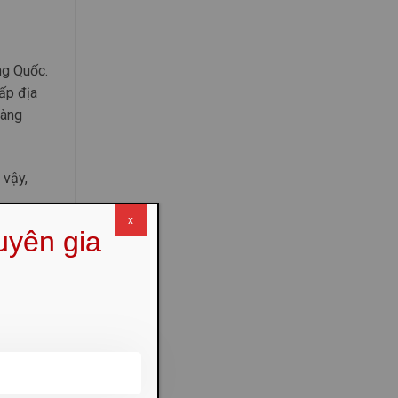
ng Quốc.
ấp địa
hàng
 vậy,
x
uyên gia
Quốc để
bạn địa
ng tiểu