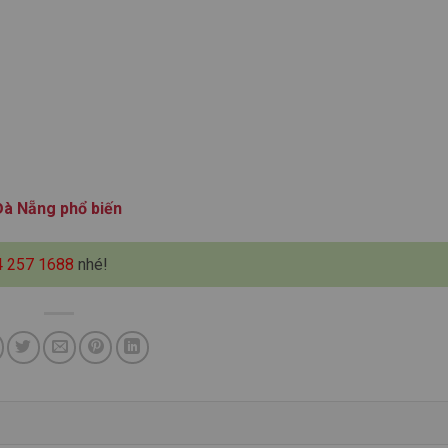
Đà Nẵng phổ biến
4 257 1688
nhé!