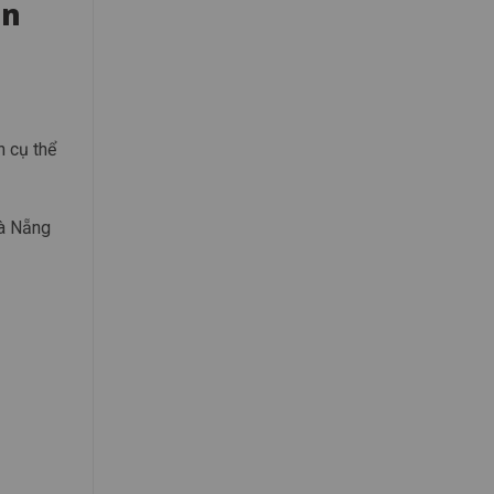
en
n cụ thể
Đà Nẵng