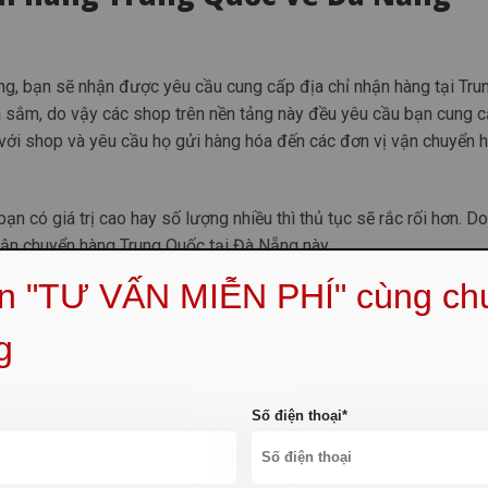
ng, bạn sẽ nhận được yêu cầu cung cấp địa chỉ nhận hàng tại Tru
 sắm, do vậy các shop trên nền tảng này đều yêu cầu bạn cung c
 với shop và yêu cầu họ gửi hàng hóa đến các đơn vị vận chuyển 
ạn có giá trị cao hay số lượng nhiều thì thủ tục sẽ rắc rối hơn. Do
vận chuyển hàng Trung Quốc tại Đà Nẵng này.
ẹn "TƯ VẤN MIỄN PHÍ" cùng ch
g
 chuyển trung gian, các đơn vị này sẽ có kho hàng đặt tại Trung 
ử. Khi sử dụng hình thức này, các đơn vị dịch vụ sẽ cung cấp ch
o 
 cấp địa chỉ nhận hàng cho bên shop bán.
Số điện thoại*
Vận chuyển hàng Trung Quốc tại Đà Nẵng bằng đườ