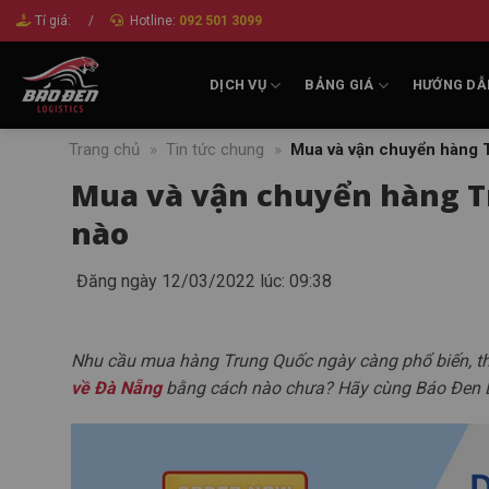
Bỏ
Tỉ giá:
/
Hotline:
092 501 3099
qua
nội
DỊCH VỤ
BẢNG GIÁ
HƯỚNG DẪ
dung
Trang chủ
»
Tin tức chung
»
Mua và vận chuyển hàng 
Mua và vận chuyển hàng T
nào
Đăng ngày 12/03/2022 lúc: 09:38
Nhu cầu mua hàng Trung Quốc ngày càng phổ biến, t
về Đà Nẵng
bằng cách nào chưa? Hãy cùng Báo Đen Exp