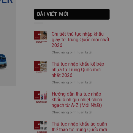
BÀI VIẾT MỚI
Chi tiết thủ tục nhập khẩu
giày từ Trung Quốc mới nhất
2026
Chức năng bình luận bị tắt
ở
Chi
tiết
Thủ tục nhập khẩu kệ bếp
thủ
nhựa từ Trung Quốc mới
tục
nhất 2026
nhập
Chức năng bình luận bị tắt
ở
khẩu
Thủ
giày
tục
từ
Hướng dẫn thủ tục nhập
nhập
Trung
khẩu bình giữ nhiệt chính
khẩu
Quốc
ngạch từ A-Z (Mới Nhất)
kệ
mới
Chức năng bình luận bị tắt
ở
bếp
nhất
Hướng
nhựa
2026
dẫn
từ
Thủ tục nhập khẩu áo quần
thủ
Trung
g
thể thao từ Trung Quốc mới
tục
Quốc