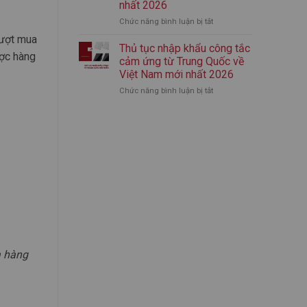
nhất 2026
nhập
mới
Chức năng bình luận bị tắt
ở
khẩu
nhất
Thủ
bình
2026
lượt mua
tục
giữ
Thủ tục nhập khẩu công tắc
ược hàng
nhập
nhiệt
cảm ứng từ Trung Quốc về
khẩu
chính
Việt Nam mới nhất 2026
áo
ngạch
Chức năng bình luận bị tắt
ở
quần
từ
Thủ
thể
A-
tục
thao
Z
nhập
từ
(Mới
khẩu
Trung
Nhất)
công
Quốc
tắc
mới
cảm
nhất
ứng
2026
từ
Trung
Quốc
về
Việt
 hàng
Nam
mới
nhất
2026