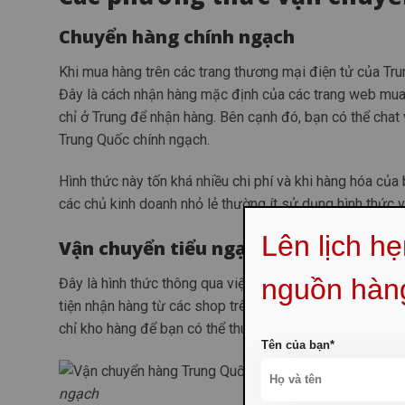
Chuyển hàng chính ngạch
Khi mua hàng trên các trang thương mại điện tử của Tru
Đây là cách nhận hàng mặc định của các trang web mua
chỉ ở Trung để nhận hàng. Bên cạnh đó, bạn có thể chat
Trung Quốc chính ngạch.
Hình thức này tốn khá nhiều chi phí và khi hàng hóa của b
các chủ kinh doanh nhỏ lẻ thường ít sử dụng hình thức 
Lên lịch h
Vận chuyển tiểu ngạch
nguồn hàn
Đây là hình thức thông qua việc sử dụng một đơn vị vận
tiện nhận hàng từ các shop trên trang thương mại điện t
chỉ kho hàng để bạn có thể thuận tiện đặt hàng và cung
Tên của bạn*
ngạch