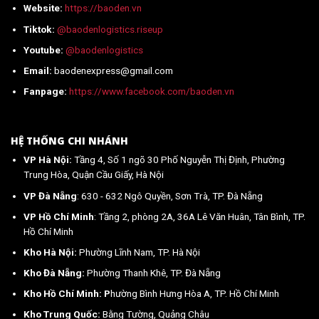
Website:
https://baoden.vn
mới
nhất
Tiktok:
@baodenlogistics.riseup
2026
Youtube:
@baodenlogistics
Email:
baodenexpress@gmail.com
Fanpage:
https://www.facebook.com/baoden.vn
HỆ THỐNG CHI NHÁNH
VP Hà Nội:
Tầng 4, Số 1 ngõ 30 Phố Nguyễn Thị Định, Phường
Trung Hòa, Quận Cầu Giấy, Hà Nội
VP Đà Nẵng
: 630 - 632 Ngô Quyền, Sơn Trà, TP. Đà Nẵng
VP Hồ Chí Minh
: Tầng 2, phòng 2A, 36A Lê Văn Huân, Tân Bình, TP.
Hồ Chí Minh
Kho Hà Nội:
Phường Lĩnh Nam, TP. Hà Nội
Kho Đà Nẵng:
Phường Thanh Khê, TP. Đà Nẵng
Kho Hồ Chí Minh: P
hường Bình Hưng Hòa A, TP. Hồ Chí Minh
Kho Trung Quốc:
Bằng Tường, Quảng Châu