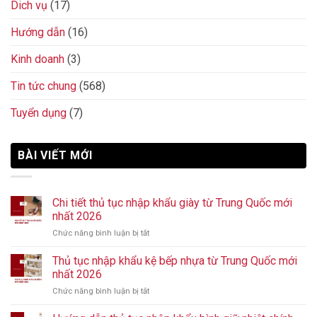
Dich vụ
(17)
Hướng dẫn
(16)
Kinh doanh
(3)
Tin tức chung
(568)
Tuyển dụng
(7)
BÀI VIẾT MỚI
Chi tiết thủ tục nhập khẩu giày từ Trung Quốc mới
nhất 2026
Chức năng bình luận bị tắt
ở
Chi
tiết
Thủ tục nhập khẩu kệ bếp nhựa từ Trung Quốc mới
thủ
nhất 2026
tục
Chức năng bình luận bị tắt
ở
nhập
Thủ
khẩu
tục