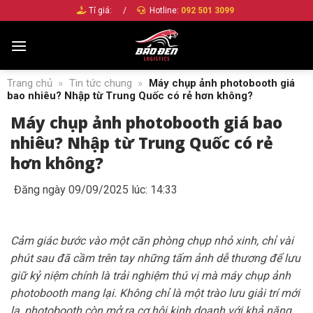
Bỏ
Tỉ giá:
/
Hotline:
092 501 3099
qua
nội
dung
Trang chủ
»
Tin tức chung
»
Máy chụp ảnh photobooth giá
bao nhiêu? Nhập từ Trung Quốc có rẻ hơn không?
Máy chụp ảnh photobooth giá bao
nhiêu? Nhập từ Trung Quốc có rẻ
hơn không?
Đăng ngày 09/09/2025 lúc: 14:33
Cảm giác bước vào một căn phòng chụp nhỏ xinh, chỉ vài
phút sau đã cầm trên tay những tấm ảnh dễ thương để lưu
giữ kỷ niệm chính là trải nghiệm thú vị mà máy chụp ảnh
photobooth mang lại. Không chỉ là một trào lưu giải trí mới
lạ, photobooth còn mở ra cơ hội kinh doanh với khả năng