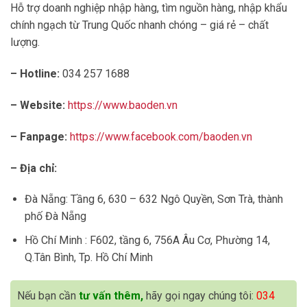
Hỗ trợ doanh nghiệp nhập hàng, tìm nguồn hàng, nhập khẩu
chính ngạch từ Trung Quốc nhanh chóng – giá rẻ – chất
lượng.
– Hotline:
034 257 1688
– Website:
https://www.baoden.vn
– Fanpage:
https://www.facebook.com/baoden.vn
– Địa chỉ:
Đà Nẵng: Tầng 6, 630 – 632 Ngô Quyền, Sơn Trà, thành
phố Đà Nẵng
Hồ Chí Minh :
F602, tầng 6, 756A Âu Cơ, Phường 14,
Q.Tân Bình, Tp. Hồ Chí Minh
Nếu bạn cần
tư vấn thêm,
hãy gọi ngay chúng tôi:
034