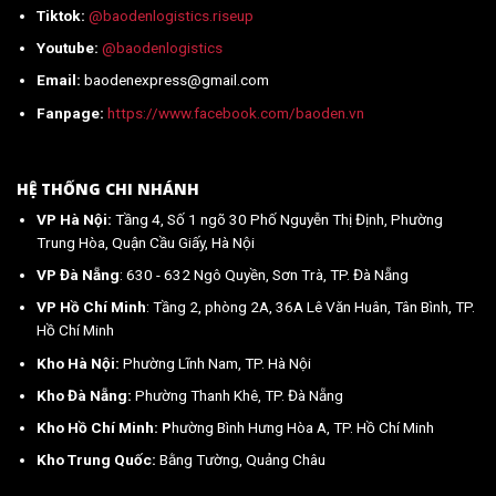
Tiktok:
@baodenlogistics.riseup
Youtube:
@baodenlogistics
Email:
baodenexpress@gmail.com
Fanpage:
https://www.facebook.com/baoden.vn
HỆ THỐNG CHI NHÁNH
VP Hà Nội:
Tầng 4, Số 1 ngõ 30 Phố Nguyễn Thị Định, Phường
Trung Hòa, Quận Cầu Giấy, Hà Nội
VP Đà Nẵng
: 630 - 632 Ngô Quyền, Sơn Trà, TP. Đà Nẵng
VP Hồ Chí Minh
: Tầng 2, phòng 2A, 36A Lê Văn Huân, Tân Bình, TP.
Hồ Chí Minh
Kho Hà Nội:
Phường Lĩnh Nam, TP. Hà Nội
Kho Đà Nẵng:
Phường Thanh Khê, TP. Đà Nẵng
Kho Hồ Chí Minh: P
hường Bình Hưng Hòa A, TP. Hồ Chí Minh
Kho Trung Quốc:
Bằng Tường, Quảng Châu