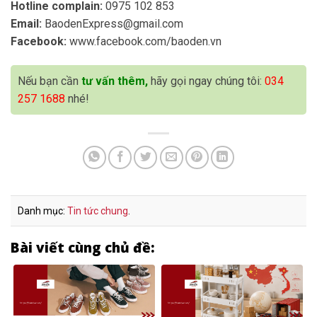
Hotline complain:
0975 102 853
Email:
BaodenExpress@gmail.com
Facebook:
www.facebook.com/baoden.vn
Nếu bạn cần
tư vấn thêm,
hãy gọi ngay chúng tôi:
034
257 1688
nhé!
Danh mục:
Tin tức chung
.
Bài viết cùng chủ đề: