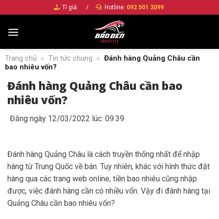
Bỏ
Tỉ giá:
/
Hotline:
092 501 3099
qua
nội
dung
Trang chủ
»
Tin tức chung
»
Đánh hàng Quảng Châu cần
bao nhiêu vốn?
Đánh hàng Quảng Châu cần bao
nhiêu vốn?
Đăng ngày 12/03/2022 lúc: 09:39
Đánh hàng Quảng Châu là cách truyền thống nhất để nhập
hàng từ Trung Quốc về bán. Tuy nhiên, khác với hình thức đặt
hàng qua các trang web online, tiền bao nhiêu cũng nhập
được, việc đánh hàng cần có nhiều vốn. Vậy đi đánh hàng tại
Quảng Châu cần bao nhiêu vốn?