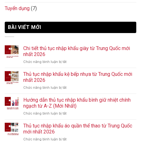
Tuyển dụng
(7)
BÀI VIẾT MỚI
Chi tiết thủ tục nhập khẩu giày từ Trung Quốc mới
nhất 2026
Chức năng bình luận bị tắt
ở
Chi
tiết
Thủ tục nhập khẩu kệ bếp nhựa từ Trung Quốc mới
thủ
nhất 2026
tục
Chức năng bình luận bị tắt
ở
nhập
Thủ
khẩu
tục
Hướng dẫn thủ tục nhập khẩu bình giữ nhiệt chính
giày
nhập
từ
ngạch từ A-Z (Mới Nhất)
khẩu
Trung
Chức năng bình luận bị tắt
ở
kệ
Quốc
Hướng
bếp
mới
dẫn
Thủ tục nhập khẩu áo quần thể thao từ Trung Quốc
nhựa
nhất
thủ
từ
mới nhất 2026
2026
tục
Trung
Chức năng bình luận bị tắt
ở
nhập