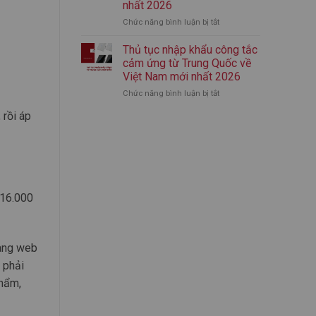
nhất 2026
nhập
mới
Chức năng bình luận bị tắt
ở
khẩu
nhất
Thủ
bình
2026
tục
giữ
Thủ tục nhập khẩu công tắc
nhập
nhiệt
cảm ứng từ Trung Quốc về
khẩu
chính
Việt Nam mới nhất 2026
áo
ngạch
Chức năng bình luận bị tắt
ở
quần
từ
Thủ
thể
A-
 rồi áp
tục
thao
Z
nhập
từ
(Mới
khẩu
Trung
Nhất)
công
Quốc
tắc
mới
cảm
nhất
ứng
2026
216.000
từ
Trung
Quốc
về
rang web
Việt
Nam
 phải
mới
phẩm,
nhất
2026