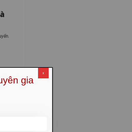
Đà
uyển.
x
uyên gia
Đà Nẵng