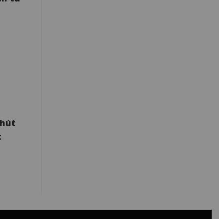
 hút
t