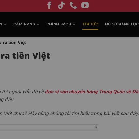
N
CẨM NANG
CHÍNH SÁCH
TIN TỨC
HỒ SƠ NĂNG LỰC
 ra tiền Việt
ra tiền Việt
 thì ngoài vấn đề về
đơn vị vận chuyển hàng Trung Quốc về Đ
ng đầu.
n Việt chưa? Hãy cùng chúng tôi tìm hiểu trong bài viết sau đây.