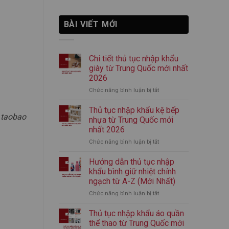
BÀI VIẾT MỚI
Chi tiết thủ tục nhập khẩu
giày từ Trung Quốc mới nhất
2026
Chức năng bình luận bị tắt
ở
Chi
tiết
Thủ tục nhập khẩu kệ bếp
n taobao
thủ
nhựa từ Trung Quốc mới
tục
nhất 2026
nhập
Chức năng bình luận bị tắt
ở
khẩu
Thủ
giày
tục
từ
Hướng dẫn thủ tục nhập
nhập
Trung
khẩu bình giữ nhiệt chính
khẩu
Quốc
ngạch từ A-Z (Mới Nhất)
kệ
mới
Chức năng bình luận bị tắt
ở
bếp
nhất
Hướng
nhựa
2026
dẫn
từ
Thủ tục nhập khẩu áo quần
thủ
Trung
thể thao từ Trung Quốc mới
tục
Quốc