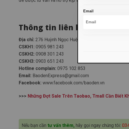
để được tư vấn và hỗ trợ kịp thời.
Email
Thông tin liên hệ
Địa chỉ:
276 Huỳnh Ngọc Huệ – Thanh Khê – Đà Nẵng
CSKH1:
0905 981 243
CSKH2:
0908 301 243
CSKH3:
0903 651 243
Hotline complain:
0975 102 853
Email:
BaodenExpress@gmail.com
Facebook:
www.facebook.com/baoden.vn
>>>
Những Đợt Sale Trên Taobao, Tmall Cần Biết K
Nếu bạn cần
tư vấn thêm,
hãy gọi ngay chúng tôi:
03