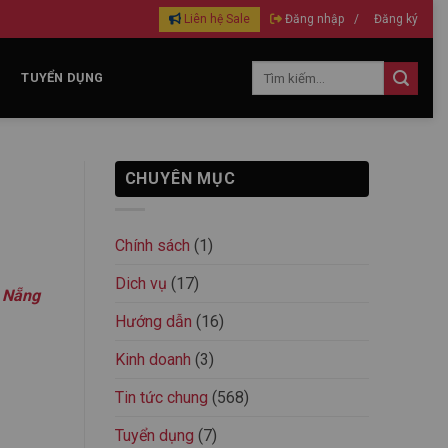
Liên hệ Sale
Đăng nhập
/
Đăng ký
TUYỂN DỤNG
CHUYÊN MỤC
Chính sách
(1)
Dich vụ
(17)
à Nẵng
Hướng dẫn
(16)
Kinh doanh
(3)
Tin tức chung
(568)
Tuyển dụng
(7)