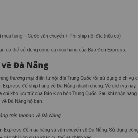
hí mua hàng + Cước vận chuyển + Phí ship nội địa (nếu có)
, bạn có thể sử dụng công cụ mua hàng của Báo Đen Express.
 về Đà Nẵng
trang thương mại điện tử nội địa Trung Quốc rồi sử dụng dịch vụ 
 Express để ship hàng về Đà Nẵng nhanh chóng. Về dịch vụ này,
ịa chỉ kho lưu trữ của Báo Đen bên Trung Quốc. Sau khi nhận hàng
g về Đà Nẵng hộ bạn.
àng trên taobao về Đà Nẵng
n Express để mua hàng và vận chuyển về Đà Nẵng. Sử dụng công
 các phí liên quan khác cụ thể và chính xác.