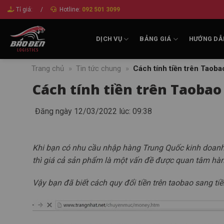
Bỏ
Tỉ giá:
/
Hotline:
092 501 3099
qua
nội
DỊCH VỤ
BẢNG GIÁ
HƯỚNG DẪ
dung
Trang chủ
»
Tin tức chung
»
Cách tính tiền trên Taobao
Cách tính tiền trên Taobao 
Đăng ngày 12/03/2022 lúc: 09:38
Khi bạn có nhu cầu nhập hàng Trung Quốc kinh doanh
thì giá cả sản phẩm là một vấn đề được quan tâm hà
Vậy bạn đã biết cách quy đổi tiền trên taobao sang tiề