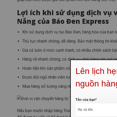
Lợi ích khi sử dụng dịch vụ
Nẵng của Báo Đen Express
Khi sử dụng dịch vụ tại Báo Đen, hàng hóa của bạn l
Thủ tục nhanh chóng, dễ dàng.
Bảo mật thông tin khá
Giá cả luôn ở mức cạnh tranh, có nhiều chính sách hậ
Hàng về nhanh chóng, có dịch vụ ship hàng tận nơi t
Hoàn tiền khi sản phẩm có vấn đề trong khâu vận ch
Lên lịch h
Được đội ngũ nhân viên tư vấn miễn phí, nhiệt tình.
nguồn hàn
Mua hàng số lượng càng nhiều thì cước phí càng rẻ và
Tên của bạn*
Nếu bạn muốn nhập hàng Trung Quốc về kinh doanh, sử 