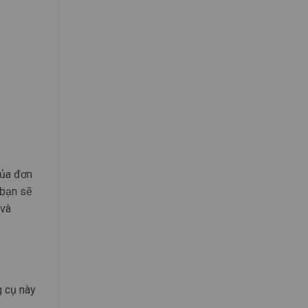
của đơn
 bạn sẽ
 và
 cụ này