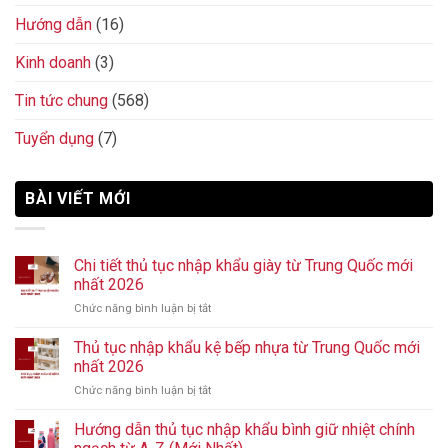
Hướng dẫn
(16)
Kinh doanh
(3)
Tin tức chung
(568)
Tuyển dụng
(7)
BÀI VIẾT MỚI
Chi tiết thủ tục nhập khẩu giày từ Trung Quốc mới
nhất 2026
Chức năng bình luận bị tắt
ở
Chi
tiết
Thủ tục nhập khẩu kệ bếp nhựa từ Trung Quốc mới
thủ
nhất 2026
tục
Chức năng bình luận bị tắt
ở
nhập
Thủ
khẩu
tục
Hướng dẫn thủ tục nhập khẩu bình giữ nhiệt chính
giày
nhập
từ