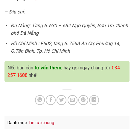
– Địa chỉ:
Đà Nẵng: Tầng 6, 630 – 632 Ngô Quyền, Sơn Trà, thành
phố Đà Nẵng
Hồ Chí Minh : F602, tầng 6, 756A Âu Cơ, Phường 14,
Q.Tân Bình, Tp. Hồ Chí Minh
Nếu bạn cần
tư vấn thêm,
hãy gọi ngay chúng tôi:
034
257 1688
nhé!
Danh mục:
Tin tức chung
.