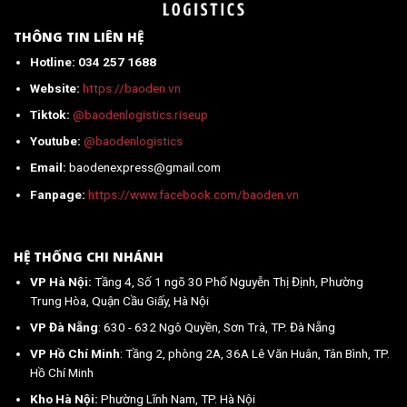
nhất
2026
THÔNG TIN LIÊN HỆ
Hotline: 034 257 1688
Website:
https://baoden.vn
Tiktok:
@baodenlogistics.riseup
Youtube:
@baodenlogistics
Email:
baodenexpress@gmail.com
Fanpage:
https://www.facebook.com/baoden.vn
HỆ THỐNG CHI NHÁNH
VP Hà Nội:
Tầng 4, Số 1 ngõ 30 Phố Nguyễn Thị Định, Phường
Trung Hòa, Quận Cầu Giấy, Hà Nội
VP Đà Nẵng
: 630 - 632 Ngô Quyền, Sơn Trà, TP. Đà Nẵng
VP Hồ Chí Minh
: Tầng 2, phòng 2A, 36A Lê Văn Huân, Tân Bình, TP.
Hồ Chí Minh
Kho Hà Nội:
Phường Lĩnh Nam, TP. Hà Nội