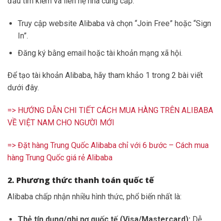
đầu tìm kiếm và liên hệ nhà cung cấp.
Truy cập website Alibaba và chọn “Join Free” hoặc “Sign
In”.
Đăng ký bằng email hoặc tài khoản mạng xã hội.
Để tạo tài khoản Alibaba, hãy tham khảo 1 trong 2 bài viết
dưới đây.
=> HƯỚNG DẪN CHI TIẾT CÁCH MUA HÀNG TRÊN ALIBABA
VỀ VIỆT NAM CHO NGƯỜI MỚI
=> Đặt hàng Trung Quốc Alibaba chỉ với 6 bước – Cách mua
hàng Trung Quốc giá rẻ Alibaba
2. Phương thức thanh toán quốc tế
Alibaba chấp nhận nhiều hình thức, phổ biến nhất là:
Thẻ tín dụng/ghi nợ quốc tế (Visa/Mastercard):
Dễ