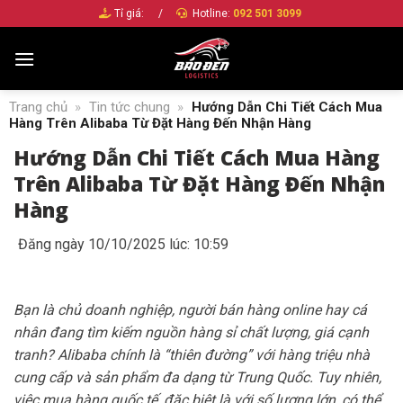
Bỏ
Tỉ giá:
/
Hotline:
092 501 3099
qua
nội
dung
Trang chủ
»
Tin tức chung
»
Hướng Dẫn Chi Tiết Cách Mua
Hàng Trên Alibaba Từ Đặt Hàng Đến Nhận Hàng
Hướng Dẫn Chi Tiết Cách Mua Hàng
Trên Alibaba Từ Đặt Hàng Đến Nhận
Hàng
Đăng ngày 10/10/2025 lúc: 10:59
Bạn là chủ doanh nghiệp, người bán hàng online hay cá
nhân đang tìm kiếm nguồn hàng sỉ chất lượng, giá cạnh
tranh? Alibaba chính là “thiên đường” với hàng triệu nhà
cung cấp và sản phẩm đa dạng từ Trung Quốc. Tuy nhiên,
việc mua hàng quốc tế, đặc biệt là với số lượng lớn, có thể