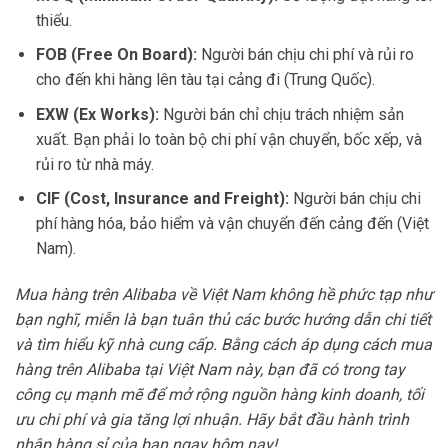
thiểu.
FOB (Free On Board):
Người bán chịu chi phí và rủi ro
cho đến khi hàng lên tàu tại cảng đi (Trung Quốc).
EXW (Ex Works):
Người bán chỉ chịu trách nhiệm sản
xuất. Bạn phải lo toàn bộ chi phí vận chuyển, bốc xếp, và
rủi ro từ nhà máy.
CIF (Cost, Insurance and Freight):
Người bán chịu chi
phí hàng hóa, bảo hiểm và vận chuyển đến cảng đến (Việt
Nam).
Mua hàng trên Alibaba về Việt Nam không hề phức tạp như
bạn nghĩ, miễn là bạn tuân thủ các bước hướng dẫn chi tiết
và tìm hiểu kỹ nhà cung cấp. Bằng cách áp dụng cách mua
hàng trên Alibaba tại Việt Nam này, bạn đã có trong tay
công cụ mạnh mẽ để mở rộng nguồn hàng kinh doanh, tối
ưu chi phí và gia tăng lợi nhuận. Hãy bắt đầu hành trình
nhập hàng sỉ của bạn ngay hôm nay!