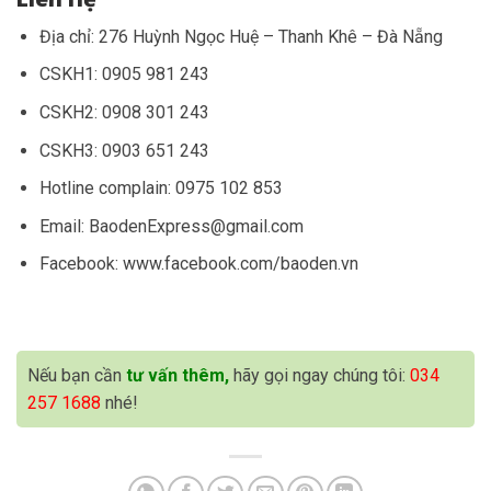
Địa chỉ: 276 Huỳnh Ngọc Huệ – Thanh Khê – Đà Nẵng
CSKH1: 0905 981 243
CSKH2: 0908 301 243
CSKH3: 0903 651 243
Hotline complain: 0975 102 853
Email: BaodenExpress@gmail.com
Facebook: www.facebook.com/baoden.vn
Nếu bạn cần
tư vấn thêm,
hãy gọi ngay chúng tôi:
034
257 1688
nhé!