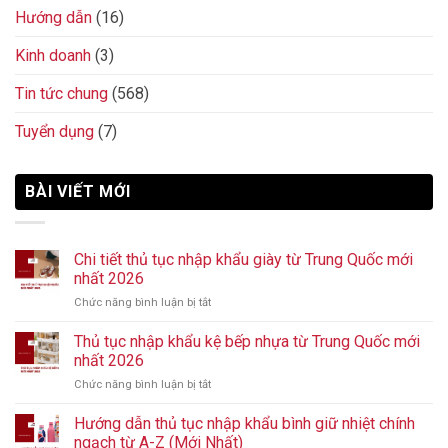
Hướng dẫn
(16)
Kinh doanh
(3)
Tin tức chung
(568)
Tuyển dụng
(7)
BÀI VIẾT MỚI
Chi tiết thủ tục nhập khẩu giày từ Trung Quốc mới
nhất 2026
Chức năng bình luận bị tắt
ở
Chi
tiết
Thủ tục nhập khẩu kệ bếp nhựa từ Trung Quốc mới
thủ
nhất 2026
tục
Chức năng bình luận bị tắt
ở
nhập
Thủ
khẩu
tục
Hướng dẫn thủ tục nhập khẩu bình giữ nhiệt chính
giày
nhập
từ
ngạch từ A-Z (Mới Nhất)