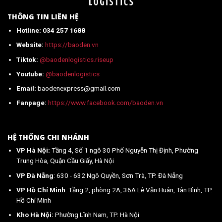
nhất
2026
THÔNG TIN LIÊN HỆ
Hotline: 034 257 1688
Website:
https://baoden.vn
Tiktok:
@baodenlogistics.riseup
Youtube:
@baodenlogistics
Email:
baodenexpress@gmail.com
Fanpage:
https://www.facebook.com/baoden.vn
HỆ THỐNG CHI NHÁNH
VP Hà Nội:
Tầng 4, Số 1 ngõ 30 Phố Nguyễn Thị Định, Phường
Trung Hòa, Quận Cầu Giấy, Hà Nội
VP Đà Nẵng
: 630 - 632 Ngô Quyền, Sơn Trà, TP. Đà Nẵng
VP Hồ Chí Minh
: Tầng 2, phòng 2A, 36A Lê Văn Huân, Tân Bình, TP.
Hồ Chí Minh
Kho Hà Nội:
Phường Lĩnh Nam, TP. Hà Nội