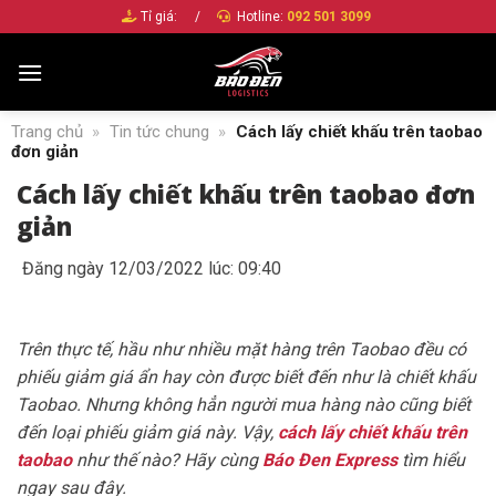
Bỏ
Tỉ giá:
/
Hotline:
092 501 3099
qua
nội
dung
Trang chủ
»
Tin tức chung
»
Cách lấy chiết khấu trên taobao
đơn giản
Cách lấy chiết khấu trên taobao đơn
giản
Đăng ngày 12/03/2022 lúc: 09:40
Trên thực tế, hầu như nhiều mặt hàng trên Taobao đều
có
phiếu giảm giá ẩn hay còn được biết đến như là chiết khấu
Taobao.
Nhưng không hẳn người mua hàng nào cũng biết
đến loại phiếu giảm giá này. Vậy,
cách lấy chiết khấu trên
taobao
như thế nào? Hãy cùng
Báo Đen Express
tìm hiểu
ngay sau đây.