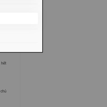
 các
 hết
 chủ