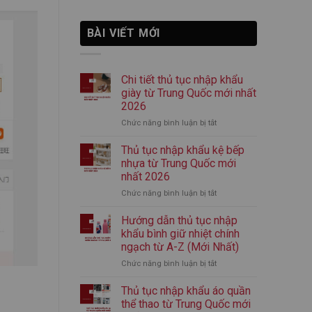
BÀI VIẾT MỚI
Chi tiết thủ tục nhập khẩu
giày từ Trung Quốc mới nhất
2026
Chức năng bình luận bị tắt
ở
Chi
tiết
Thủ tục nhập khẩu kệ bếp
thủ
nhựa từ Trung Quốc mới
tục
nhất 2026
nhập
Chức năng bình luận bị tắt
ở
khẩu
Thủ
giày
tục
từ
Hướng dẫn thủ tục nhập
nhập
Trung
khẩu bình giữ nhiệt chính
khẩu
Quốc
ngạch từ A-Z (Mới Nhất)
kệ
mới
Chức năng bình luận bị tắt
ở
bếp
nhất
Hướng
nhựa
2026
dẫn
từ
Thủ tục nhập khẩu áo quần
thủ
Trung
thể thao từ Trung Quốc mới
tục
Quốc