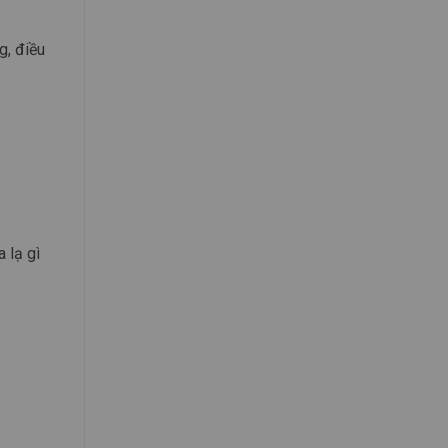
g, điều
 lạ gì