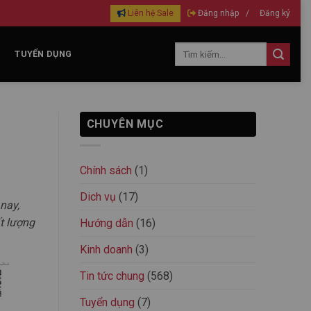
Liên hệ Sale
Đăng nhập
/
Đăng ký
TUYỂN DỤNG
CHUYÊN MỤC
Chính sách
(1)
Dich vụ
(17)
nay,
t lượng
Hướng dẫn
(16)
Kinh doanh
(3)
Tin tức chung
(568)
Tuyển dụng
(7)