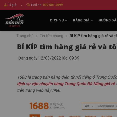
Bỏ
Tỉ giá:
/
Hotline:
092 501 3099
qua
nội
DỊCH VỤ
BẢNG GIÁ
HƯỚNG DẪ
dung
Trang chủ
»
Tin tức chung
»
BÍ KÍP tìm hàng giá rẻ và 
BÍ KÍP tìm hàng giá rẻ và t
Đăng ngày 12/03/2022 lúc: 09:39
1688 là trang bán hàng điện tử nổi tiếng ở Trung Quố
dịch vụ vận chuyển hàng Trung Quốc Đà Nẵng giá rẻ
s
trên trang web này nhé!