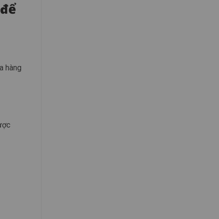
 để
ua hàng
ược