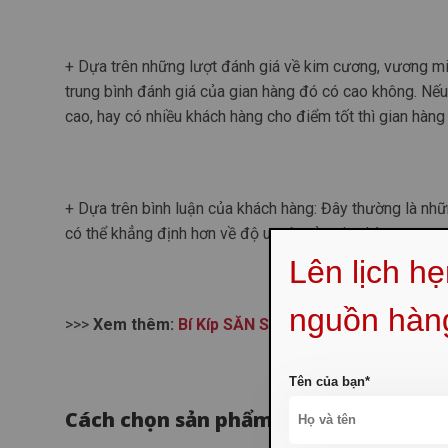
+ Dựa trên những lượt đánh giá về kim cương, vương mi
trung bình đánh giá của gian hàng đó có cao không. N
cao, hay có nhiều khách hàng cho điểm tốt thì gian hàng 
+ Dựa trên bình luận của khách hàng: Đây thường là nhữ
có thể khẳng định hơn về độ uy tín của gian hàng.
Lên lịch h
nguồn hàn
>>>
Xem thêm:
Bí Kíp SĂN SALE Trên Taobao
Tên của bạn*
Cách chọn sản phẩm chuẩn nhất