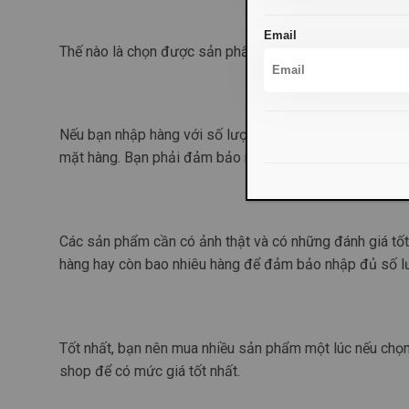
Email
Thế nào là chọn được sản phẩm “chuẩn” nhất?
Nếu bạn nhập hàng với số lượng lớn, điều này rất cần th
mặt hàng. Bạn phải đảm bảo rằng nó phù hợp với đối t
Các sản phẩm cần có ảnh thật và có những đánh giá tốt. 
hàng hay còn bao nhiêu hàng để đảm bảo nhập đủ số 
Tốt nhất, bạn nên mua nhiều sản phẩm một lúc nếu chọn 
shop để có mức giá tốt nhất.