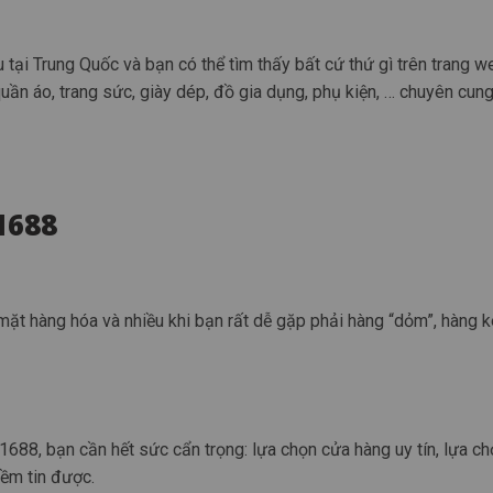
tại Trung Quốc và bạn có thể tìm thấy bất cứ thứ gì trên trang w
uần áo, trang sức, giày dép, đồ gia dụng, phụ kiện, … chuyên cun
1688
 mặt hàng hóa và nhiều khi bạn rất dễ gặp phải hàng “dỏm”, hàng 
 1688, bạn cần hết sức cẩn trọng: lựa chọn cửa hàng uy tín, lựa c
iềm tin được.