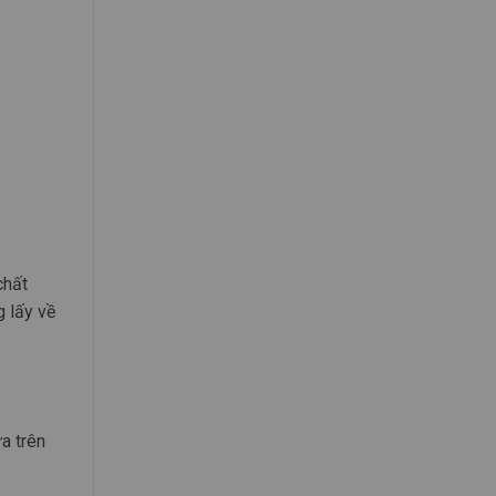
chất
g lấy về
a trên