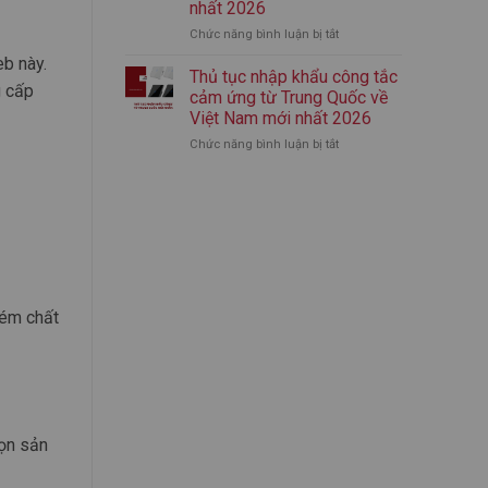
nhất 2026
nhập
mới
Chức năng bình luận bị tắt
ở
khẩu
nhất
Thủ
bình
2026
eb này.
tục
giữ
Thủ tục nhập khẩu công tắc
g cấp
nhập
nhiệt
cảm ứng từ Trung Quốc về
khẩu
chính
Việt Nam mới nhất 2026
áo
ngạch
Chức năng bình luận bị tắt
ở
quần
từ
Thủ
thể
A-
tục
thao
Z
nhập
từ
(Mới
khẩu
Trung
Nhất)
công
Quốc
tắc
mới
cảm
nhất
ứng
2026
từ
kém chất
Trung
Quốc
về
Việt
Nam
mới
nhất
họn sản
2026