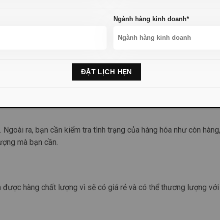
Ngành hàng kinh doanh*
iết. Bạn cần chú ý chọn đúng theo số lượng, màu sắc, size, … của
ượng khách hàng bạn nhắm đến.
Ngoài ra, bạn cần kiểm tra tình trạng của hàng hóa như còn hàng,
lượng mà bạn cần.
được hàng chất lượng vì sẽ có giá rẻ và có thể thương lượng với