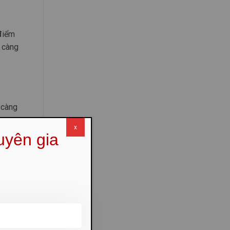
điểm
 càng
 càng
x
uyên gia