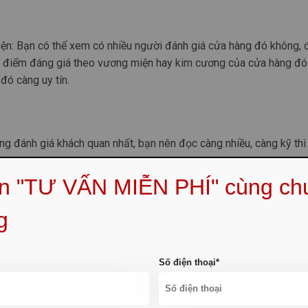
ện: Bạn có thể xem có nhiều người đánh giá cửa hàng đó không, 
ếu điểm đáng giá theo vương miện hay kim cương của cửa hàng đó
đó càng uy tín.
ng đánh giá khách quan nhất, bạn nên đọc càng nhiều, càng kỹ thì
ẹn "TƯ VẤN MIỄN PHÍ" cùng ch
g
Số điện thoại*