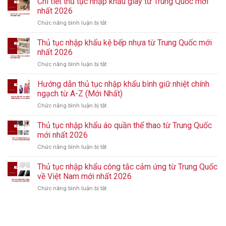
Chi tiết thủ tục nhập khẩu giày từ Trung Quốc mới
nhất 2026
Chức năng bình luận bị tắt
ở
Chi
tiết
Thủ tục nhập khẩu kệ bếp nhựa từ Trung Quốc mới
thủ
nhất 2026
tục
Chức năng bình luận bị tắt
ở
nhập
Thủ
khẩu
tục
Hướng dẫn thủ tục nhập khẩu bình giữ nhiệt chính
giày
nhập
từ
ngạch từ A-Z (Mới Nhất)
khẩu
Trung
Chức năng bình luận bị tắt
ở
kệ
Quốc
Hướng
bếp
mới
dẫn
Thủ tục nhập khẩu áo quần thể thao từ Trung Quốc
nhựa
nhất
thủ
từ
mới nhất 2026
2026
tục
Trung
Chức năng bình luận bị tắt
ở
nhập
Quốc
Thủ
khẩu
mới
tục
Thủ tục nhập khẩu công tắc cảm ứng từ Trung Quốc
bình
nhất
nhập
giữ
về Việt Nam mới nhất 2026
2026
khẩu
nhiệt
Chức năng bình luận bị tắt
ở
áo
chính
Thủ
quần
ngạch
tục
thể
từ
nhập
thao
A-
khẩu
từ
Z