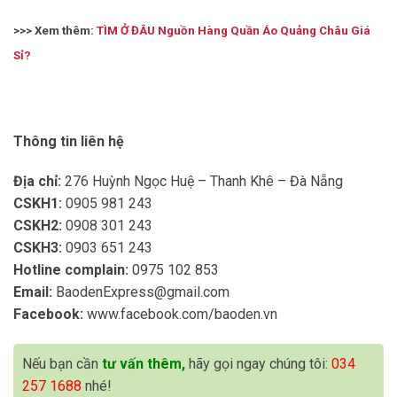
>>> Xem thêm:
TÌM Ở ĐÂU Nguồn Hàng Quần Áo Quảng Châu Giá
Sỉ?
Thông tin liên hệ
Địa chỉ:
276 Huỳnh Ngọc Huệ – Thanh Khê – Đà Nẵng
CSKH1:
0905 981 243
CSKH2:
0908 301 243
CSKH3:
0903 651 243
Hotline complain:
0975 102 853
Email:
BaodenExpress@gmail.com
Facebook:
www.facebook.com/baoden.vn
Nếu bạn cần
tư vấn thêm,
hãy gọi ngay chúng tôi:
034
257 1688
nhé!