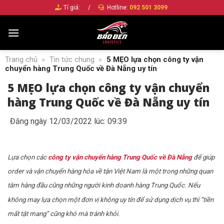
Bỏ
Tỉ giá:
/
Hotline:
092 501 3099
qua
nội
dung
Trang chủ
»
Tin tức chung
»
5 MẸO lựa chọn công ty vận
chuyển hàng Trung Quốc về Đà Nẵng uy tín
5 MẸO lựa chọn công ty vận chuyển
hàng Trung Quốc về Đà Nẵng uy tín
Đăng ngày 12/03/2022 lúc: 09:39
Lựa chọn các
công ty vận chuyển hàng Trung Quốc về Đà Nẵng
để giúp
order và vận chuyển hàng hóa về tận Việt Nam là một trong những quan
tâm hàng đầu cũng những người kinh doanh hàng Trung Quốc. Nếu
không may lựa chọn một đơn vị không uy tín để sử dụng dịch vụ thì “tiền
mất tật mang” cũng khó mà tránh khỏi.