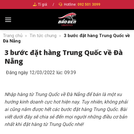
Bỏ
Tỉ giá:
/
Hotline:
092 501 3099
qua
nội
dung
Trang chủ
»
Tin tức chung
»
3 bước đặt hàng Trung Quốc về
Đà Nẵng
3 bước đặt hàng Trung Quốc về Đà
Nẵng
Đăng ngày 12/03/2022 lúc: 09:39
Nhập hàng từ Trung Quốc về Đà Nẵng để bán là một xu
hướng kinh doanh cực hot hiện nay. Tuy nhiên, không phải
ai cũng nắm được hết các bước đặt hàng Trung Quốc. Bài
viết dưới đây sẽ chia sẻ đến mọi người những điều cơ bản
nhất khi đặt hàng từ Trung Quốc nhé!