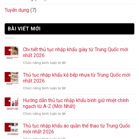
Tuyển dụng
(7)
BÀI VIẾT MỚI
Chi tiết thủ tục nhập khẩu giày từ Trung Quốc mới
nhất 2026
Chức năng bình luận bị tắt
ở
Chi
tiết
Thủ tục nhập khẩu kệ bếp nhựa từ Trung Quốc mới
thủ
nhất 2026
tục
Chức năng bình luận bị tắt
ở
nhập
Thủ
khẩu
tục
Hướng dẫn thủ tục nhập khẩu bình giữ nhiệt chính
giày
nhập
từ
ngạch từ A-Z (Mới Nhất)
khẩu
Trung
Chức năng bình luận bị tắt
ở
kệ
Quốc
Hướng
bếp
mới
dẫn
Thủ tục nhập khẩu áo quần thể thao từ Trung Quốc
nhựa
nhất
thủ
từ
mới nhất 2026
2026
tục
Trung