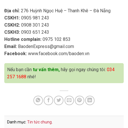
Địa chỉ:
276 Huỳnh Ngọc Huệ – Thanh Khê – Đà Nẵng
CSKH1:
0905 981 243
CSKH2:
0908 301 243
CSKH3:
0903 651 243
Hotline complain:
0975 102 853
Email:
BaodenExpress@gmail.com
Facebook:
www.facebook.com/baoden.vn
Nếu bạn cần
tư vấn thêm,
hãy gọi ngay chúng tôi:
034
257 1688
nhé!
Danh mục:
Tin tức chung
.