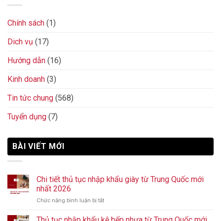
Chính sách
(1)
Dich vụ
(17)
Hướng dẫn
(16)
Kinh doanh
(3)
Tin tức chung
(568)
Tuyển dụng
(7)
BÀI VIẾT MỚI
Chi tiết thủ tục nhập khẩu giày từ Trung Quốc mới
nhất 2026
Chức năng bình luận bị tắt
ở
Chi
tiết
Thủ tục nhập khẩu kệ bếp nhựa từ Trung Quốc mới