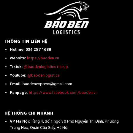
Trung
Quốc
về
Việt
Nam
mới
nhất
2026
THÔNG TIN LIÊN HỆ
Hotline: 034 257 1688
Website:
https://baoden.vn
Tiktok:
@baodenlogistics.riseup
Youtube:
@baodenlogistics
Email:
baodenexpress@gmail.com
Fanpage:
https://www.facebook.com/baoden.vn
HỆ THỐNG CHI NHÁNH
VP Hà Nội:
Tầng 4, Số 1 ngõ 30 Phố Nguyễn Thị Định, Phường
Trung Hòa, Quận Cầu Giấy, Hà Nội