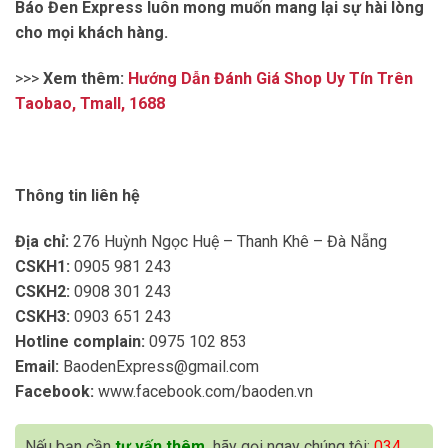
Báo Đen Express luôn mong muốn mang lại sự hài lòng
cho mọi khách hàng.
>>>
Xem thêm:
Hướng Dẫn Đánh Giá Shop Uy Tín Trên
Taobao, Tmall, 1688
Thông tin liên hệ
Địa chỉ:
276 Huỳnh Ngọc Huệ – Thanh Khê – Đà Nẵng
CSKH1:
0905 981 243
CSKH2:
0908 301 243
CSKH3:
0903 651 243
Hotline complain:
0975 102 853
Email:
BaodenExpress@gmail.com
Facebook:
www.facebook.com/baoden.vn
Nếu bạn cần
tư vấn thêm,
hãy gọi ngay chúng tôi:
034