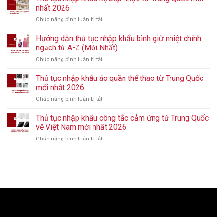
thủ
nhất 2026
tục
Chức năng bình luận bị tắt
ở
nhập
Thủ
khẩu
tục
Hướng dẫn thủ tục nhập khẩu bình giữ nhiệt chính
giày
nhập
từ
ngạch từ A-Z (Mới Nhất)
khẩu
Trung
Chức năng bình luận bị tắt
ở
kệ
Quốc
Hướng
bếp
mới
dẫn
Thủ tục nhập khẩu áo quần thể thao từ Trung Quốc
nhựa
nhất
thủ
từ
mới nhất 2026
2026
tục
Trung
Chức năng bình luận bị tắt
ở
nhập
Quốc
Thủ
khẩu
mới
tục
Thủ tục nhập khẩu công tắc cảm ứng từ Trung Quốc
bình
nhất
nhập
giữ
về Việt Nam mới nhất 2026
2026
khẩu
nhiệt
Chức năng bình luận bị tắt
ở
áo
chính
Thủ
quần
ngạch
tục
thể
từ
nhập
thao
A-
khẩu
từ
Z
công
Trung
(Mới
tắc
Quốc
Nhất)
cảm
mới
ứng
nhất
từ
2026