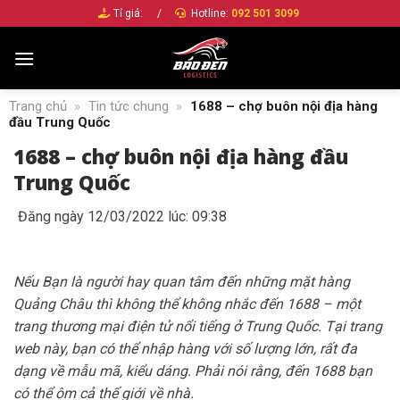
Bỏ
Tỉ giá:
/
Hotline:
092 501 3099
qua
nội
dung
Trang chủ
»
Tin tức chung
»
1688 – chợ buôn nội địa hàng
đầu Trung Quốc
1688 – chợ buôn nội địa hàng đầu
Trung Quốc
Đăng ngày 12/03/2022 lúc: 09:38
Nếu Bạn là người hay quan tâm đến những mặt hàng
Quảng Châu thì không thể không nhắc đến 1688 – một
trang thương mại điện tử nổi tiếng ở Trung Quốc. Tại trang
web này, bạn có thể n
hập hàng với số lượng lớn, rất đa
dạng về mẫu mã, kiểu dáng. Phải nói rằng, đến 1688 bạn
có thể ôm cả thế giới về nhà.