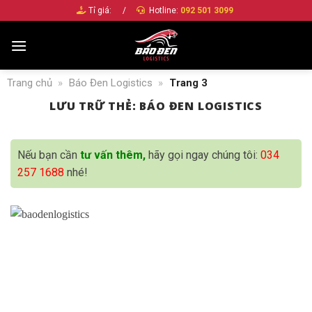
Bỏ
Tỉ giá:
/
Hotline:
092 501 3099
qua
nội
dung
Trang chủ
»
Báo Đen Logistics
»
Trang 3
LƯU TRỮ THẺ:
BÁO ĐEN LOGISTICS
Nếu bạn cần
tư vấn thêm,
hãy gọi ngay chúng tôi:
034
257 1688
nhé!