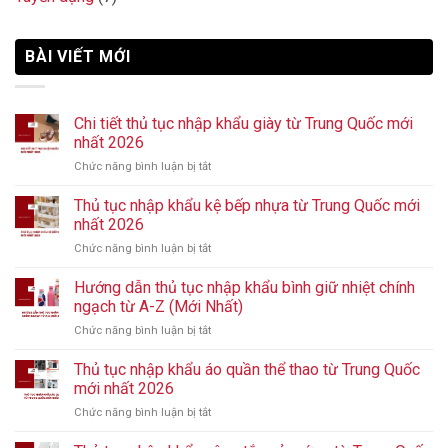
BÀI VIẾT MỚI
Chi tiết thủ tục nhập khẩu giày từ Trung Quốc mới
nhất 2026
Chức năng bình luận bị tắt
ở
Chi
tiết
Thủ tục nhập khẩu kệ bếp nhựa từ Trung Quốc mới
thủ
nhất 2026
tục
Chức năng bình luận bị tắt
ở
nhập
Thủ
khẩu
tục
Hướng dẫn thủ tục nhập khẩu bình giữ nhiệt chính
giày
nhập
từ
ngạch từ A-Z (Mới Nhất)
khẩu
Trung
Chức năng bình luận bị tắt
ở
kệ
Quốc
Hướng
bếp
mới
dẫn
Thủ tục nhập khẩu áo quần thể thao từ Trung Quốc
nhựa
nhất
thủ
từ
mới nhất 2026
2026
tục
Trung
Chức năng bình luận bị tắt
ở
nhập
Quốc
Thủ
khẩu
mới
tục