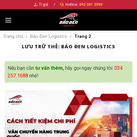
Bỏ
Tỉ giá:
/
Hotline:
092 501 3099
qua
nội
dung
Trang chủ
»
Báo Đen Logistics
»
Trang 2
LƯU TRỮ THẺ:
BÁO ĐEN LOGISTICS
Nếu bạn cần
tư vấn thêm,
hãy gọi ngay chúng tôi:
034
257 1688
nhé!