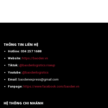
Thủ
quần
ngạch
tục
thể
từ
nhập
thao
A-
khẩu
từ
Z
công
Trung
(Mới
tắc
Quốc
Nhất)
cảm
mới
ứng
nhất
từ
2026
Trung
Quốc
THÔNG TIN LIÊN HỆ
về
Hotline: 034 257 1688
Việt
Nam
Website:
https://baoden.vn
mới
nhất
Tiktok:
@baodenlogistics.riseup
2026
Youtube:
@baodenlogistics
Email:
baodenexpress@gmail.com
Fanpage:
https://www.facebook.com/baoden.vn
HỆ THỐNG CHI NHÁNH