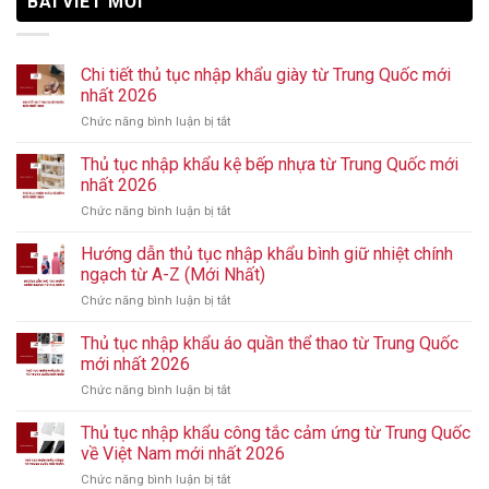
BÀI VIẾT MỚI
Chi tiết thủ tục nhập khẩu giày từ Trung Quốc mới
nhất 2026
Chức năng bình luận bị tắt
ở
Chi
tiết
Thủ tục nhập khẩu kệ bếp nhựa từ Trung Quốc mới
thủ
nhất 2026
tục
Chức năng bình luận bị tắt
ở
nhập
Thủ
khẩu
tục
Hướng dẫn thủ tục nhập khẩu bình giữ nhiệt chính
giày
nhập
từ
ngạch từ A-Z (Mới Nhất)
khẩu
Trung
Chức năng bình luận bị tắt
ở
kệ
Quốc
Hướng
bếp
mới
dẫn
Thủ tục nhập khẩu áo quần thể thao từ Trung Quốc
nhựa
nhất
thủ
từ
mới nhất 2026
2026
tục
Trung
Chức năng bình luận bị tắt
ở
nhập
Quốc
Thủ
khẩu
mới
tục
Thủ tục nhập khẩu công tắc cảm ứng từ Trung Quốc
bình
nhất
nhập
giữ
về Việt Nam mới nhất 2026
2026
khẩu
nhiệt
Chức năng bình luận bị tắt
ở
áo
chính