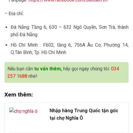
– Địa chỉ:
Đà Nẵng: Tầng 6, 630 – 632 Ngô Quyền, Sơn Trà, thành
phố Đà Nẵng
Hồ Chí Minh : F602, tầng 6, 756A Âu Cơ, Phường 14,
Q.Tân Bình, Tp. Hồ Chí Minh
Nếu bạn cần
tư vấn thêm,
hãy gọi ngay chúng tôi:
034
257 1688
nhé!
Xem thêm:
Nhập hàng Trung Quốc tận gốc
tại chợ Nghĩa Ô