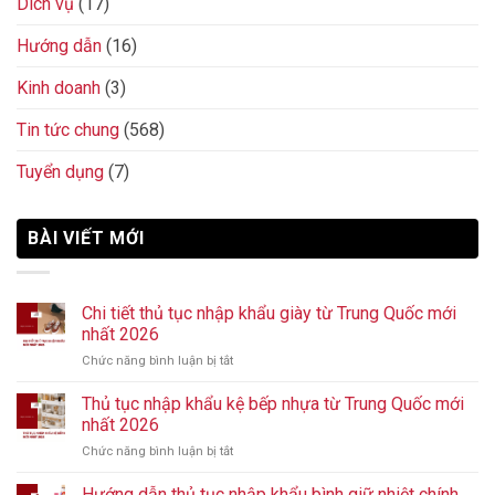
Dich vụ
(17)
Hướng dẫn
(16)
Kinh doanh
(3)
Tin tức chung
(568)
Tuyển dụng
(7)
BÀI VIẾT MỚI
Chi tiết thủ tục nhập khẩu giày từ Trung Quốc mới
nhất 2026
Chức năng bình luận bị tắt
ở
Chi
tiết
Thủ tục nhập khẩu kệ bếp nhựa từ Trung Quốc mới
thủ
nhất 2026
tục
Chức năng bình luận bị tắt
ở
nhập
Thủ
khẩu
tục
Hướng dẫn thủ tục nhập khẩu bình giữ nhiệt chính
giày