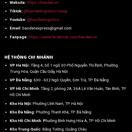
Website:
https://baoden.vn
mới
nhất
Tiktok:
@baodenlogistics.riseup
2026
Youtube:
@baodenlogistics
Email:
baodenexpress@gmail.com
Fanpage:
https://www.facebook.com/baoden.vn
HỆ THỐNG CHI NHÁNH
VP Hà Nội:
Tầng 4, Số 1 ngõ 30 Phố Nguyễn Thị Định, Phường
Trung Hòa, Quận Cầu Giấy, Hà Nội
VP Đà Nẵng
: 630 - 632 Ngô Quyền, Sơn Trà, TP. Đà Nẵng
VP Hồ Chí Minh
: Tầng 2, phòng 2A, 36A Lê Văn Huân, Tân Bình, TP.
Hồ Chí Minh
Kho Hà Nội:
Phường Lĩnh Nam, TP. Hà Nội
Kho Đà Nẵng:
Phường Thanh Khê, TP. Đà Nẵng
Kho Hồ Chí Minh: P
hường Bình Hưng Hòa A, TP. Hồ Chí Minh
Kho Trung Quốc:
Bằng Tường, Quảng Châu