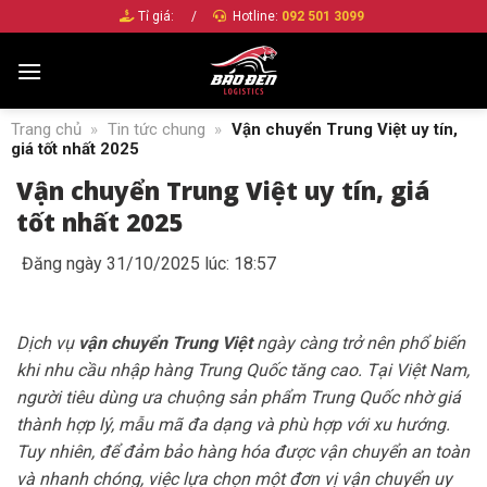
Bỏ
Tỉ giá:
/
Hotline:
092 501 3099
qua
nội
dung
Trang chủ
»
Tin tức chung
»
Vận chuyển Trung Việt uy tín,
giá tốt nhất 2025
Vận chuyển Trung Việt uy tín, giá
tốt nhất 2025
Đăng ngày 31/10/2025 lúc: 18:57
Dịch vụ
vận chuyển Trung Việt
ngày càng trở nên phổ biến
khi nhu cầu nhập hàng Trung Quốc tăng cao. Tại Việt Nam,
người tiêu dùng ưa chuộng sản phẩm Trung Quốc nhờ giá
thành hợp lý, mẫu mã đa dạng và phù hợp với xu hướng.
Tuy nhiên, để đảm bảo hàng hóa được vận chuyển an toàn
và nhanh chóng, việc lựa chọn một đơn vị vận chuyển uy