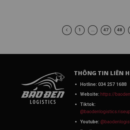
1
…
47
48
THÔNG TIN LIÊN H
Hotline:
034 257 1688
Website:
https://baoden
Tiktok:
@baodenlogistics.riseu
Youtube:
@baodenlogis