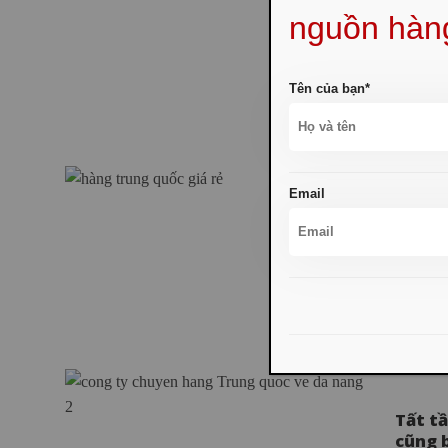
nguồn hàn
“Check
Túi xác
Tên của bạn*
Email
Tại sa
Trung Q
Tất t
cũng 