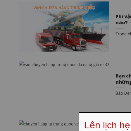
Phí v
nào?
Trong c
Bạn c
những
Báo Đen
Lên lịch h