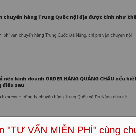
ận chuyển hàng Trung Quốc nội địa được tính như th
hi phí vận chuyển hàng Trung Quốc Đà Nẵng, chi phí vận chuyển nội...
hỉ nên kinh doanh ORDER HÀNG QUẢNG CHÂU nếu biế
 điều sau
 Express – công ty chuyển hàng Trung Quốc về Đà Nẵng chia sẻ...
ẹn "TƯ VẤN MIỄN PHÍ" cùng ch