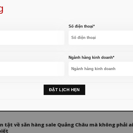
g
-in” 5 xưởng sỉ túi xách tại Quảng Châu RẺ, ĐẸP
h Quảng Châu là một trong những mặt hàng được săn lùng rất nhiều...
Số điện thoại*
Ngành hàng kinh doanh*
o hàng Trung Quốc lại có giá rẻ?
uốc được mệnh danh là công xưởng của cả thế giới bởi vì các...
ần tật về săn hàng sale Quảng Châu mà không phải a
biết