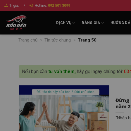
Bỏ
Tỉ giá:
/
Hotline:
092 501 3099
qua
nội
DỊCH VỤ
BẢNG GIÁ
HƯỚNG DẪ
dung
Trang chủ
»
Tin tức chung
»
Trang 50
Nếu bạn cần
tư vấn thêm,
hãy gọi ngay chúng tôi:
03
Đừng 
năm 2
“Nhập hà