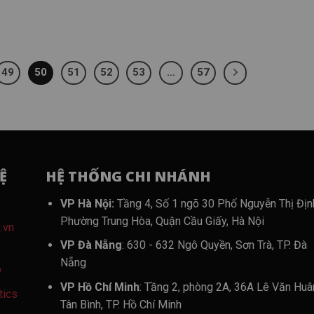
49
50
51
52
53
…
57
Ệ
HỆ THỐNG CHI NHÁNH
VP Hà Nội:
Tầng 4, Số 1 ngõ 30 Phố Nguyễn Thị Địn
Phường Trung Hòa, Quận Cầu Giấy, Hà Nội
.vn
VP Đà Nẵng
: 630 - 632 Ngô Quyền, Sơn Trà, TP. Đà
Nẵng
p
VP Hồ Chí Minh
: Tầng 2, phòng 2A, 36A Lê Văn Huâ
tics
Tân Bình, TP. Hồ Chí Minh