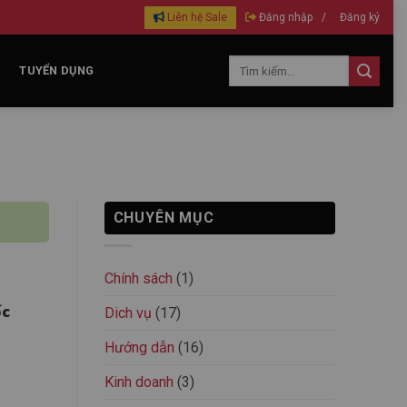
Liên hệ Sale
Đăng nhập
/
Đăng ký
TUYỂN DỤNG
CHUYÊN MỤC
Chính sách
(1)
ốc
Dich vụ
(17)
Hướng dẫn
(16)
Kinh doanh
(3)