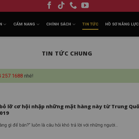
N
CẨM NANG
CHÍNH SÁCH
TIN TỨC
HỒ SƠ NĂNG LỰC
TIN TỨC CHUNG
4 257 1688
nhé!
bỏ lỡ cơ hội nhập những mặt hàng này từ Trung Qu
019
ng gì để bán?” luôn là câu hỏi khó trả lời với những người...