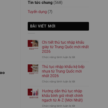
Tin tức chung
(568)
Tuyển dụng
(7)
BÀI VIẾT MỚI
Chi tiết thủ tục nhập khẩu
giày từ Trung Quốc mới nhất
2026
Chức năng bình luận bị tắt
ở
Chi
tiết
Thủ tục nhập khẩu kệ bếp
thủ
nhựa từ Trung Quốc mới
bao
tục
nhất 2026
nhập
Chức năng bình luận bị tắt
ở
khẩu
Thủ
giày
tục
từ
Hướng dẫn thủ tục nhập
nhập
Trung
khẩu bình giữ nhiệt chính
khẩu
Quốc
ngạch từ A-Z (Mới Nhất)
kệ
mới
Chức năng bình luận bị tắt
ở
bếp
nhất