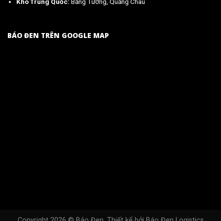
Kho Trung Quốc:
Bằng Tường, Quảng Châu
BÁO ĐEN TRÊN GOOGLE MAP
Copyright 2026 ©
Báo Đen
. Thiết kế bởi
Báo Đen Logistics