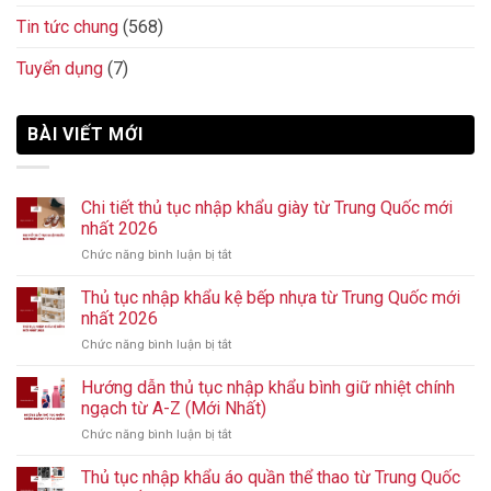
Tin tức chung
(568)
Tuyển dụng
(7)
BÀI VIẾT MỚI
Chi tiết thủ tục nhập khẩu giày từ Trung Quốc mới
nhất 2026
Chức năng bình luận bị tắt
ở
Chi
tiết
Thủ tục nhập khẩu kệ bếp nhựa từ Trung Quốc mới
thủ
nhất 2026
tục
Chức năng bình luận bị tắt
ở
nhập
Thủ
khẩu
tục
Hướng dẫn thủ tục nhập khẩu bình giữ nhiệt chính
giày
nhập
từ
ngạch từ A-Z (Mới Nhất)
khẩu
Trung
Chức năng bình luận bị tắt
ở
kệ
Quốc
Hướng
bếp
mới
dẫn
Thủ tục nhập khẩu áo quần thể thao từ Trung Quốc
nhựa
nhất
thủ