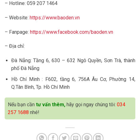
– Hotline: 059 207 1464
– Website:
https://www.baoden.vn
– Fanpage:
https://www.facebook.com/baoden.vn
– Địa chỉ:
Đà Nẵng: Tầng 6, 630 – 632 Ngô Quyền, Sơn Trà, thành
phố Đà Nẵng
Hồ Chí Minh : F602, tầng 6, 756A Âu Cơ, Phường 14,
Q.Tân Bình, Tp. Hồ Chí Minh
Nếu bạn cần
tư vấn thêm,
hãy gọi ngay chúng tôi:
034
257 1688
nhé!