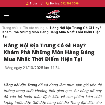
Bỏ
Tỉ giá:
/
Hotline:
092 501 3099
qua
nội
dung
Trang chủ
»
Tin tức chung
»
Hàng Nội Địa Trung Có Gì Hay?
Khám Phá Những Món Hàng Đáng Mua Nhất Thời Điểm Hiện
Tại
Hàng Nội Địa Trung Có Gì Hay?
Khám Phá Những Món Hàng Đáng
Mua Nhất Thời Điểm Hiện Tại
Đăng ngày 21/10/2025 lúc: 11:24
Hàng nội địa Trung
đã và đang làm mưa làm gió trên thị
trường trong suốt khoảng thời gian qua. Sự bùng nổ này
đã xóa bỏ hoàn toàn định kiến về sản phẩm kém chất
lượng trước đây. Giờ đây, hàng nội địa Trung đại diện cho