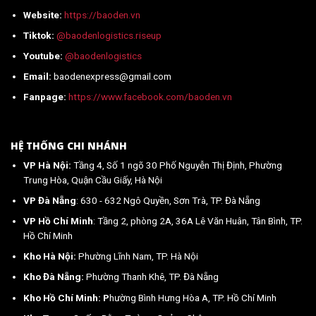
Website:
https://baoden.vn
Tiktok:
@baodenlogistics.riseup
Youtube:
@baodenlogistics
Email:
baodenexpress@gmail.com
Fanpage:
https://www.facebook.com/baoden.vn
HỆ THỐNG CHI NHÁNH
VP Hà Nội:
Tầng 4, Số 1 ngõ 30 Phố Nguyễn Thị Định, Phường
Trung Hòa, Quận Cầu Giấy, Hà Nội
VP Đà Nẵng
: 630 - 632 Ngô Quyền, Sơn Trà, TP. Đà Nẵng
VP Hồ Chí Minh
: Tầng 2, phòng 2A, 36A Lê Văn Huân, Tân Bình, TP.
Hồ Chí Minh
Kho Hà Nội:
Phường Lĩnh Nam, TP. Hà Nội
Kho Đà Nẵng:
Phường Thanh Khê, TP. Đà Nẵng
Kho Hồ Chí Minh: P
hường Bình Hưng Hòa A, TP. Hồ Chí Minh