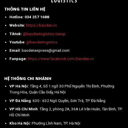
nhất
2026
THÔNG TIN LIÊN HỆ
Hotline: 034 257 1688
Website:
https://baoden.vn
Tiktok:
@baodenlogistics.riseup
Youtube:
@baodenlogistics
Email:
baodenexpress@gmail.com
Fanpage:
https://www.facebook.com/baoden.vn
HỆ THỐNG CHI NHÁNH
VP Hà Nội:
Tầng 4, Số 1 ngõ 30 Phố Nguyễn Thị Định, Phường
Trung Hòa, Quận Cầu Giấy, Hà Nội
VP Đà Nẵng
: 630 - 632 Ngô Quyền, Sơn Trà, TP. Đà Nẵng
VP Hồ Chí Minh
: Tầng 2, phòng 2A, 36A Lê Văn Huân, Tân Bình, TP.
Hồ Chí Minh
Kho Hà Nội:
Phường Lĩnh Nam, TP. Hà Nội