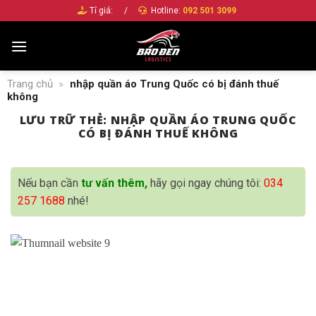
Bỏ
Tỉ giá:
/
Hotline:
092 501 3099
qua
nội
dung
Trang chủ
»
nhập quần áo Trung Quốc có bị đánh thuế
không
LƯU TRỮ THẺ:
NHẬP QUẦN ÁO TRUNG QUỐC
CÓ BỊ ĐÁNH THUẾ KHÔNG
Nếu bạn cần
tư vấn thêm,
hãy gọi ngay chúng tôi:
034
257 1688
nhé!