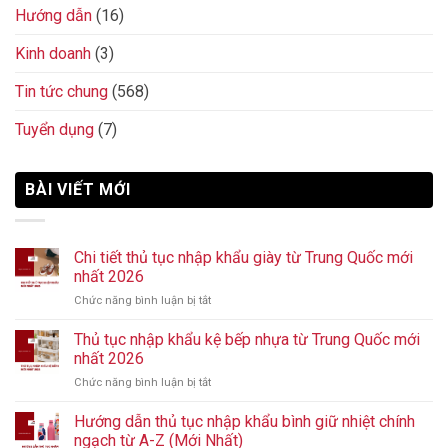
Hướng dẫn
(16)
Kinh doanh
(3)
Tin tức chung
(568)
Tuyển dụng
(7)
BÀI VIẾT MỚI
Chi tiết thủ tục nhập khẩu giày từ Trung Quốc mới
nhất 2026
Chức năng bình luận bị tắt
ở
Chi
tiết
Thủ tục nhập khẩu kệ bếp nhựa từ Trung Quốc mới
thủ
nhất 2026
tục
Chức năng bình luận bị tắt
ở
nhập
Thủ
khẩu
tục
Hướng dẫn thủ tục nhập khẩu bình giữ nhiệt chính
giày
nhập
từ
ngạch từ A-Z (Mới Nhất)